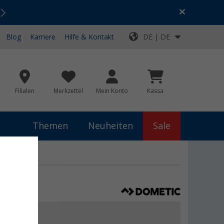
Urlaubs-SALE:
Top-Deals für dein Abenteuer!
Blog
Karriere
Hilfe & Kontakt
DE | DE
Filialen
Merkzettel
Mein Konto
Kassa
Themen
Neuheiten
Sale
,99 €