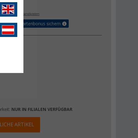
€
. MwSt.,
zzgl. Versandkosten
5% Vorteilskartenbonus sichern
rkeit:
NUR IN FILIALEN VERFÜGBAR
LICHE ARTIKEL