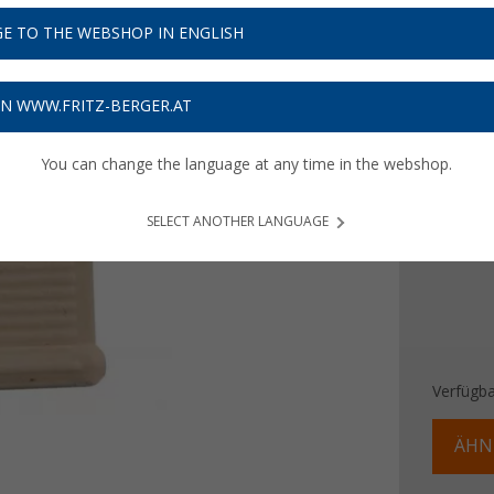
6,
99
E TO THE WEBSHOP IN ENGLISH
Preise inkl
Bis zu 
ON WWW.FRITZ-BERGER.AT
Farbe
You can change the language at any time in the webshop.
SELECT ANOTHER LANGUAGE
Verfügba
ÄHN