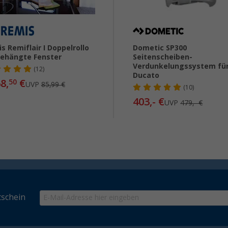
s Remiflair I Doppelrollo
Dometic SP300
ehängte Fenster
Seitenscheiben-
Verdunkelungssystem für
(12)
Ducato
8,
€
50
UVP
85,99 €
(10)
403,- €
UVP
479,- €
schein