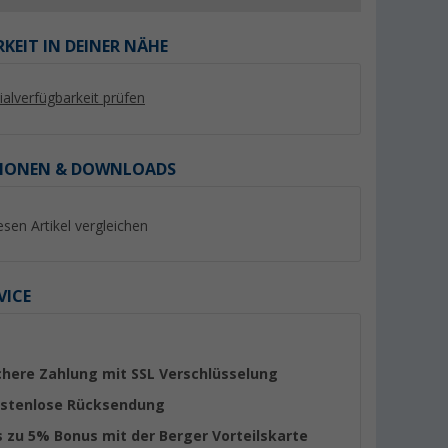
KEIT IN DEINER NÄHE
lialverfügbarkeit prüfen
%
%
IONEN & DOWNLOADS
esen Artikel vergleichen
STP-
Polyplastic Fensteraussteller
Dekaline Dekasyl M
0 ml Weiß
mit Klick Klack Automatik 28
Tack Kleb- und Dich
VICE
cm rechts
Weiß 290 ml
(Über 100)
(48)
17,
€
99
19,
€
99
UVP 24,70 €
UVP 25,99 €
(62,
03
€ / 1 l)
chere Zahlung mit SSL Verschlüsselung
stenlose Rücksendung
s zu 5% Bonus mit der Berger Vorteilskarte