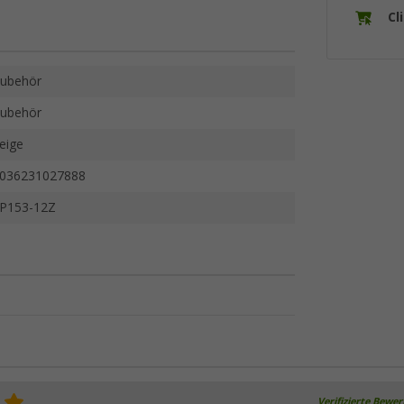
Cl
ubehör
ubehör
eige
036231027888
P153-12Z
Verifizierte Bewe