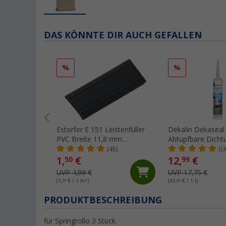
DAS KÖNNTE DIR AUCH GEFALLEN
%
%
Estorfer E 151 Leistenfüller
Dekalin Dekaseal
PVC Breite 11,8 mm
Abtupfbare Dich
Meterware schwarz
310 ml hellgrau
(45)
(Ü
1,
€
12,
€
50
99
UVP 4,99 €
UVP 17,75 €
(1,
50
€ / 1 m²)
(41,
90
€ / 1 l)
PRODUKTBESCHREIBUNG
für Springrollo 3 Stück.