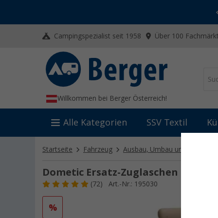
-20% auf Kleidung und Schuhe
Mit dem Aktionscode
20SSV
Campingspezialist seit 1958
Über 100 Fachmärkt
Willkommen bei Berger Österreich!
Alle Kategorien
SSV Textil
Kü
Startseite
Fahrzeug
Ausbau, Umbau und Innenaus
Dometic Ersatz-Zuglaschen
(72)
Art.-Nr.: 195030
%