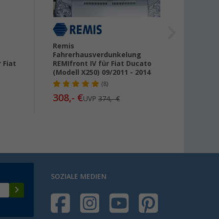
Remis
Domet
Fahrerhausverdunkelung
Verdu
 Fiat
REMIfront IV für Fiat Ducato
Fronts
(Modell X250) 09/2011 - 2014
Ducat
(8)
308,- €
386,-
UVP
374,- €
SOZIALE MEDIEN