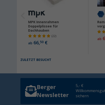
MPK Innenrahmen
Remi
Doppelplissee für
vorg
356 mm
Dachhauben
(22)
6
ab
66,
€
50
ab
ZULETZT BESUCHT
5,- €
Berger
Willkommensgut
Newsletter
sichern