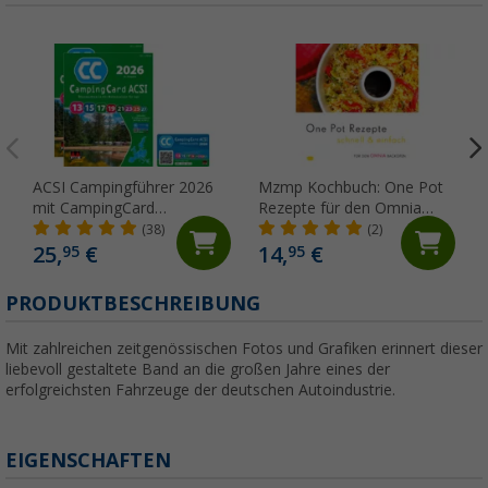
ACSI Campingführer 2026
Mzmp Kochbuch: One Pot
mit CampingCard
Rezepte für den Omnia
Ermäßigungskarte
Backofen
(38)
(2)
(Deutsch)
25,
€
14,
€
95
95
PRODUKTBESCHREIBUNG
Mit zahlreichen zeitgenössischen Fotos und Grafiken erinnert dieser
liebevoll gestaltete Band an die großen Jahre eines der
erfolgreichsten Fahrzeuge der deutschen Autoindustrie.
EIGENSCHAFTEN