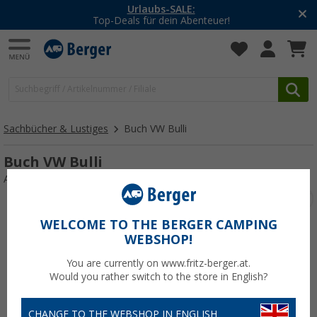
Urlaubs-SALE:
Top-Deals für dein Abenteuer!
Sachbücher & Lustiges
Buch VW Bulli
Buch VW Bulli
Art.-Nr.: 486870
WELCOME TO THE BERGER CAMPING
WEBSHOP!
You are currently on www.fritz-berger.at.
Would you rather switch to the store in English?
CHANGE TO THE WEBSHOP IN ENGLISH