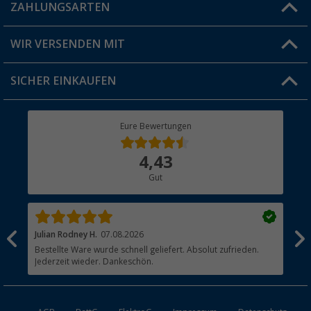
Blog
ZAHLUNGSARTEN
FAQ & Kontakt
Produkttester
Versandinformationen
WIR VERSENDEN MIT
Jobs & Karriere
Click & Collect
SICHER EINKAUFEN
Geschenkgutschein
Rücksendung
Berger Bewusst
Eure Bewertungen
Bestellstatus
Über uns
4,43
Hauptkatalog
Gut
Händler werden
Julian Rodney H.
07.08.2026
Joa
Bestellte Ware wurde schnell geliefert. Absolut zufrieden.
?? 
Jederzeit wieder. Dankeschön.