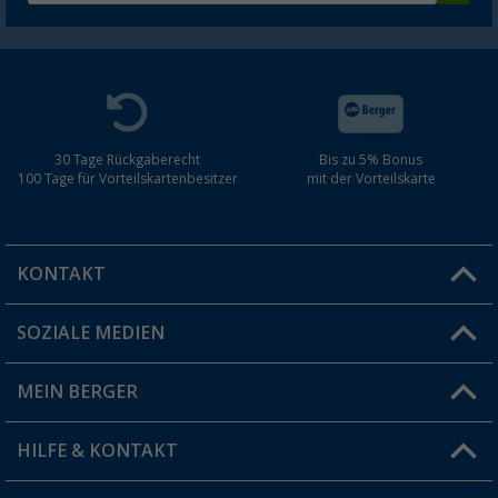
30 Tage Rückgaberecht
Bis zu 5% Bonus
100 Tage für Vorteilskartenbesitzer
mit der Vorteilskarte
KONTAKT
SOZIALE MEDIEN
Du hast eine Frage?
MEIN BERGER
Filiale finden
HILFE & KONTAKT
Vorteilskarte