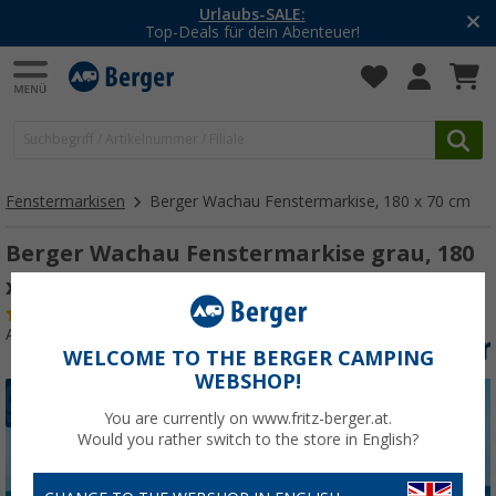
Urlaubs-SALE:
Top-Deals für dein Abenteuer!
Fenstermarkisen
Berger Wachau Fenstermarkise, 180 x 70 cm
Berger Wachau Fenstermarkise grau, 180
x 70 cm
(42)
Art.-Nr.: 257970
WELCOME TO THE BERGER CAMPING
WEBSHOP!
You are currently on www.fritz-berger.at.
Would you rather switch to the store in English?