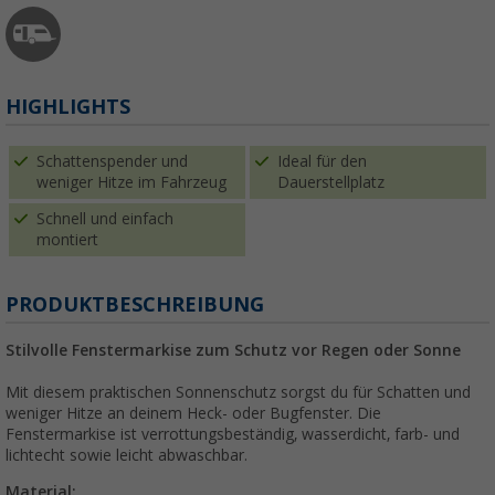
HIGHLIGHTS
Schattenspender und
Ideal für den
weniger Hitze im Fahrzeug
Dauerstellplatz
Schnell und einfach
montiert
PRODUKTBESCHREIBUNG
Stilvolle Fenstermarkise zum Schutz vor Regen oder Sonne
Mit diesem praktischen Sonnenschutz sorgst du für Schatten und
weniger Hitze an deinem Heck- oder Bugfenster. Die
Fenstermarkise ist verrottungsbeständig, wasserdicht, farb- und
lichtecht sowie leicht abwaschbar.
Material: