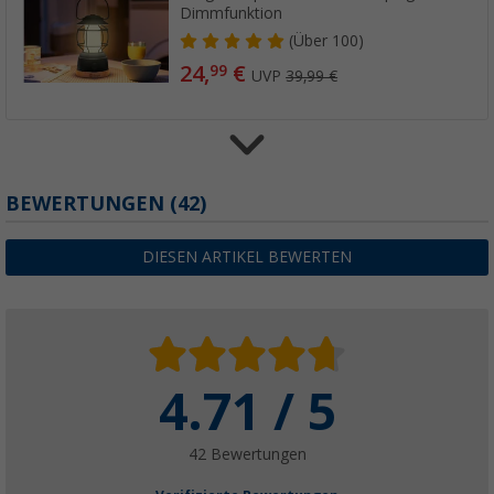
Dimmfunktion
(
Über
100)
24,
€
99
UVP
39,99 €
Berger Kokos Fußmatte
BEWERTUNGEN
(42)
(8)
7,
€
99
DIESEN ARTIKEL BEWERTEN
ab
UVP
14,99 €
4.71 / 5
42 Bewertungen