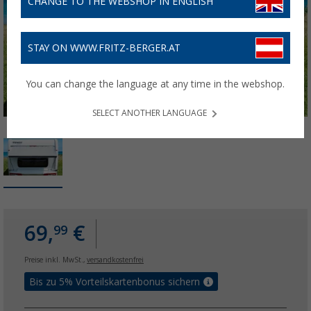
CHANGE TO THE WEBSHOP IN ENGLISH
STAY ON WWW.FRITZ-BERGER.AT
You can change the language at any time in the webshop.
SELECT ANOTHER LANGUAGE
69,
€
99
Preise inkl. MwSt.,
versandkostenfrei
Bis zu 5% Vorteilskartenbonus sichern