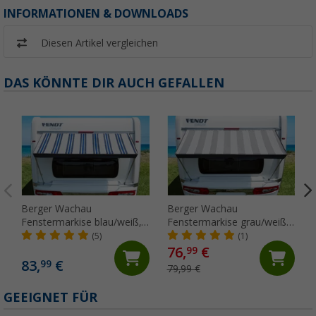
INFORMATIONEN & DOWNLOADS
Diesen Artikel vergleichen
DAS KÖNNTE DIR AUCH GEFALLEN
Berger Wachau
Berger Wachau
Fenstermarkise blau/weiß,
Fenstermarkise grau/weiß,
180 x 70 cm
180 x 70 cm
(5)
(1)
76,
€
99
83,
€
99
79,99 €
GEEIGNET FÜR