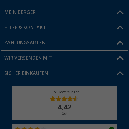
MEIN BERGER
Filiale finden
HILFE & KONTAKT
Vorteilskarte
Blog
ZAHLUNGSARTEN
FAQ & Kontakt
Produkttester
Versandinformationen
WIR VERSENDEN MIT
Jobs & Karriere
Click & Collect
SICHER EINKAUFEN
Geschenkgutschein
Rücksendung
Berger Bewusst
Eure Bewertungen
Bestellstatus
Über uns
4,42
Hauptkatalog
Gut
Händler werden