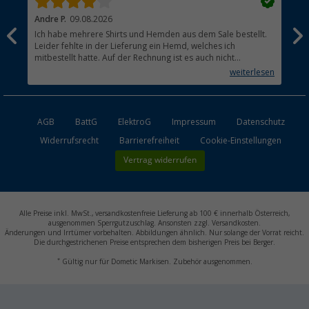
Andre P.
09.08.2026
Tho
Ich habe mehrere Shirts und Hemden aus dem Sale bestellt.
Per
Leider fehlte in der Lieferung ein Hemd, welches ich
mitbestellt hatte. Auf der Rechnung ist es auch nicht
aufgetaucht, aber es gab keinen einzigen Hinweis, dass die
weiterlesen
Lieferung nicht komplett ist.
AGB
BattG
ElektroG
Impressum
Datenschutz
Widerrufsrecht
Barrierefreiheit
Cookie-Einstellungen
Vertrag widerrufen
Alle Preise inkl. MwSt., versandkostenfreie Lieferung ab 100 € innerhalb Österreich,
ausgenommen Sperrgutzuschlag. Ansonsten zzgl. Versandkosten.
Änderungen und Irrtümer vorbehalten. Abbildungen ähnlich. Nur solange der Vorrat reicht.
Die durchgestrichenen Preise entsprechen dem bisherigen Preis bei Berger.
*
Gültig nur für Dometic Markisen. Zubehör ausgenommen.