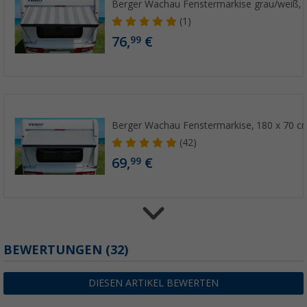
Berger Wachau Fenstermarkise grau/weiß, 
(1)
76,
€
99
Berger Wachau Fenstermarkise, 180 x 70 c
(42)
69,
€
99
Berger Wachau Fenstermarkise blau/weiß, 
BEWERTUNGEN
(32)
(5)
83,
€
99
DIESEN ARTIKEL BEWERTEN