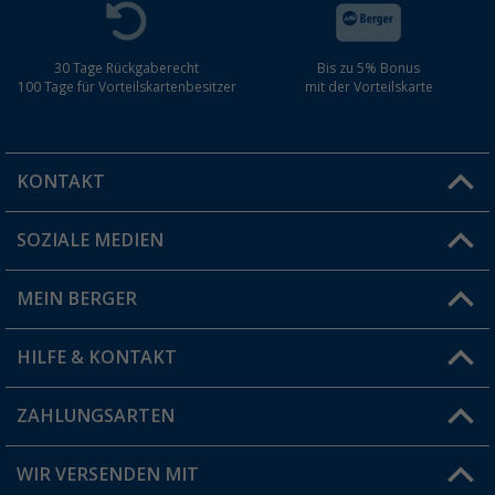
30 Tage Rückgaberecht
Bis zu 5% Bonus
100 Tage für Vorteilskartenbesitzer
mit der Vorteilskarte
KONTAKT
SOZIALE MEDIEN
Du hast eine Frage?
MEIN BERGER
Filiale finden
HILFE & KONTAKT
Vorteilskarte
Blog
ZAHLUNGSARTEN
FAQ & Kontakt
Produkttester
Versandinformationen
WIR VERSENDEN MIT