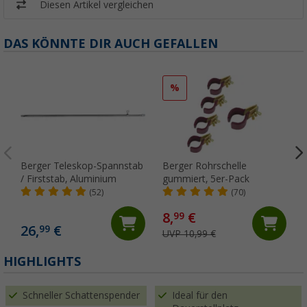
Diesen Artikel vergleichen
DAS KÖNNTE DIR AUCH GEFALLEN
%
Berger Teleskop-Spannstab
Berger Rohrschelle
/ Firststab, Aluminium
gummiert, 5er-Pack
(52)
(70)
8,
€
99
26,
€
99
UVP 10,99 €
HIGHLIGHTS
Schneller Schattenspender
Ideal für den