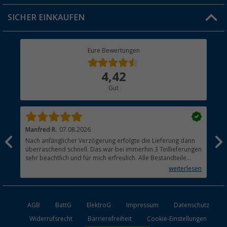
Jobs & Karriere
Click & Collect
SICHER EINKAUFEN
Geschenkgutschein
Rücksendung
Berger Bewusst
Eure Bewertungen
Bestellstatus
Über uns
4,42
Hauptkatalog
Gut
Händler werden
Manfred R.
07.08.2026
Han
Nach anfänglicher Verzögerung erfolgte die Lieferung dann
Sen
überraschend schnell. Das war bei immerhin 3 Teillieferungen
Lie
sehr beachtlich und für mich erfreulich. Alle Bestandteile
waren gut verpackt und in Ordnung. Das Gerät (Gasgrill)
weiterlesen
funktioniert bestens
AGB
BattG
ElektroG
Impressum
Datenschutz
Widerrufsrecht
Barrierefreiheit
Cookie-Einstellungen