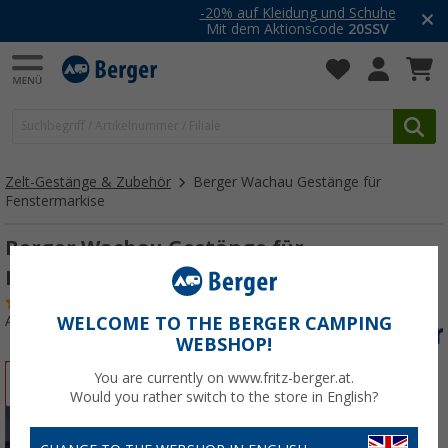
-20% auf Kleidung und Schuhe
Mit dem Aktionscode
20SSV
Zelt-Gestänge & Zubehör
Berger Wachau Gestänge für
Fenstermarkise
Berger Wachau Gestänge für
Fenstermarkise
(32)
Art.-Nr.: 160110
WELCOME TO THE BERGER CAMPING
WEBSHOP!
You are currently on www.fritz-berger.at.
%
Would you rather switch to the store in English?