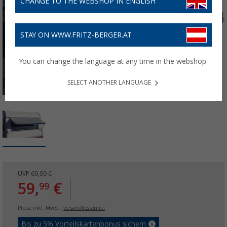
CHANGE TO THE WEBSHOP IN ENGLISH
STAY ON WWW.FRITZ-BERGER.AT
You can change the language at any time in the webshop.
SELECT ANOTHER LANGUAGE
UVP
69,99 €
59,
€
99
Preise inkl. MwSt.,
versandkostenfrei
Bis zu 5% Vorteilskartenbonus sichern