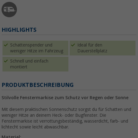
HIGHLIGHTS
Schattenspender und
Ideal für den
weniger Hitze im Fahrzeug
Dauerstellplatz
Schnell und einfach
montiert
PRODUKTBESCHREIBUNG
Stilvolle Fenstermarkise zum Schutz vor Regen oder Sonne
Mit diesem praktischen Sonnenschutz sorgst du für Schatten und
weniger Hitze an deinem Heck- oder Bugfenster. Die
Fenstermarkise ist verrottungsbeständig, wasserdicht, farb- und
lichtecht sowie leicht abwaschbar.
Material: