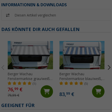
INFORMATIONEN & DOWNLOADS
Diesen Artikel vergleichen
DAS KÖNNTE DIR AUCH GEFALLEN
Berger Wachau
Berger Wachau
Fenstermarkise grau/weiß,
Fenstermarkise blau/weiß,
180 x 70 cm
180 x 70 cm
(1)
(5)
76,
€
99
83,
€
99
79,99 €
GEEIGNET FÜR