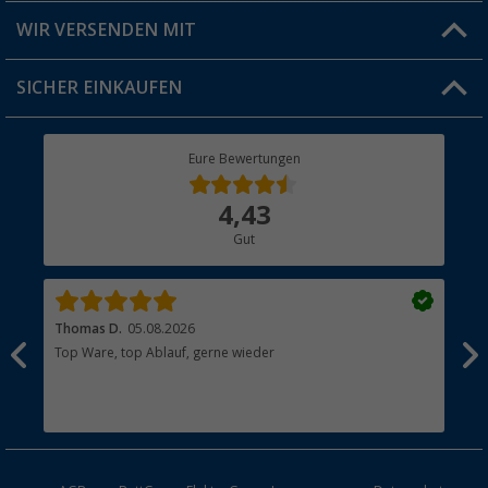
Produkttester
Versandinformationen
WIR VERSENDEN MIT
Jobs & Karriere
Click & Collect
SICHER EINKAUFEN
Geschenkgutschein
Rücksendung
Berger Bewusst
Eure Bewertungen
Bestellstatus
Über uns
4,43
Hauptkatalog
Gut
Händler werden
Thomas D.
05.08.2026
Kla
Top Ware, top Ablauf, gerne wieder
Wie
ein