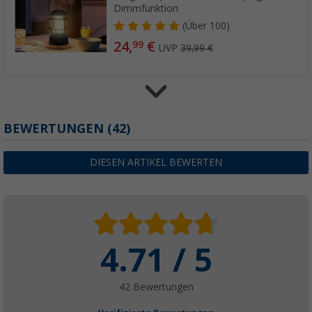
Dimmfunktion
(
Über
100)
24,
€
99
UVP
39,99 €
Berger Kokos Fußmatte
BEWERTUNGEN
(42)
(8)
7,
€
99
DIESEN ARTIKEL BEWERTEN
ab
UVP
14,99 €
4.71 / 5
42 Bewertungen