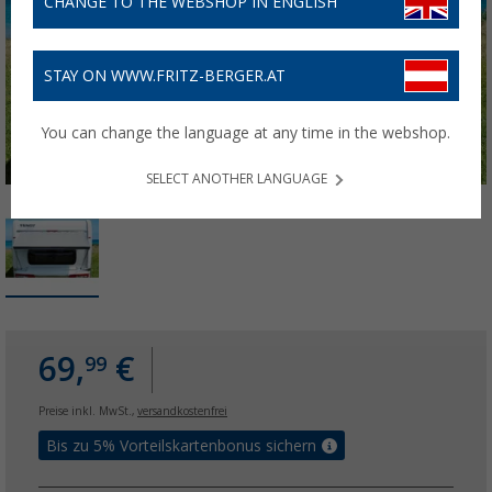
CHANGE TO THE WEBSHOP IN ENGLISH
STAY ON WWW.FRITZ-BERGER.AT
You can change the language at any time in the webshop.
SELECT ANOTHER LANGUAGE
69,
€
99
Preise inkl. MwSt.,
versandkostenfrei
Bis zu 5% Vorteilskartenbonus sichern