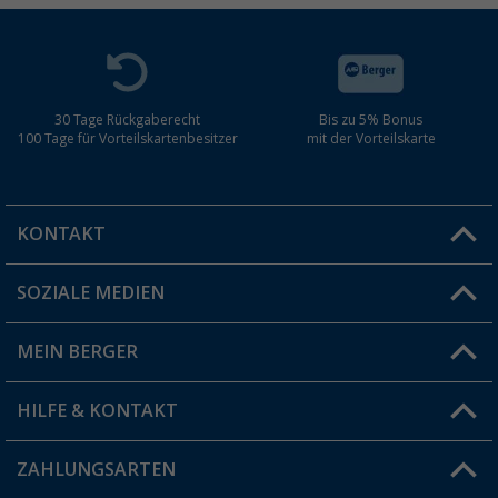
30 Tage Rückgaberecht
Bis zu 5% Bonus
100 Tage für Vorteilskartenbesitzer
mit der Vorteilskarte
KONTAKT
SOZIALE MEDIEN
Du hast eine Frage?
MEIN BERGER
Filiale finden
HILFE & KONTAKT
Vorteilskarte
Blog
ZAHLUNGSARTEN
FAQ & Kontakt