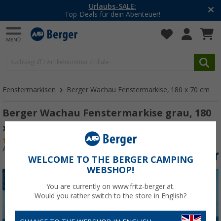
Urlaubs-SALE:
Top-Deals für dein Abenteuer!
Fenstermarkisen
Berger Wachau Fenstermarkise, 180 x 70 cm
Berger Wachau Fenstermarkise grau, 180
x 70 cm
(42)
Art.-Nr.: 257970
WELCOME TO THE BERGER CAMPING
WEBSHOP!
You are currently on www.fritz-berger.at.
Would you rather switch to the store in English?