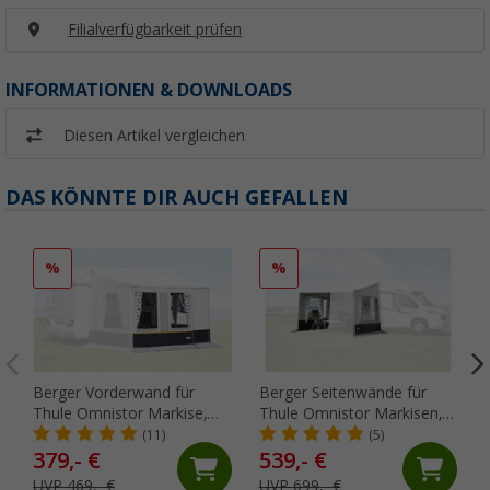
Filialverfügbarkeit prüfen
INFORMATIONEN & DOWNLOADS
Diesen Artikel vergleichen
DAS KÖNNTE DIR AUCH GEFALLEN
%
%
Berger Vorderwand für
Berger Seitenwände für
Thule Omnistor Markise,
Thule Omnistor Markisen,
400 cm
Anbauhöhe 240 - 260 cm (2
(11)
(5)
Stück)
379,- €
539,- €
UVP 469,- €
UVP 699,- €