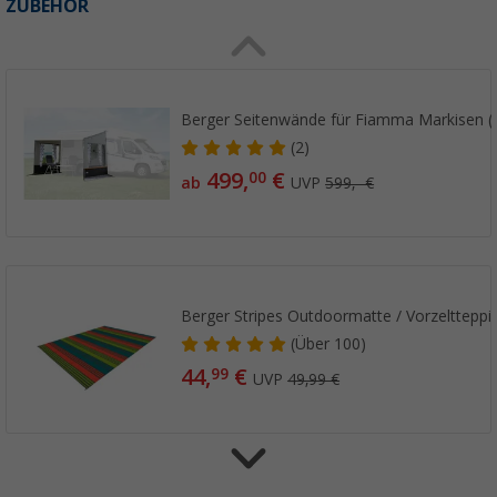
ZUBEHÖR
Berger Seitenwände für Fiamma Markisen (2
(2)
499,
€
00
ab
UVP
599,- €
Berger Stripes Outdoormatte / Vorzeltteppi
(
Über
100)
44,
€
99
UVP
49,99 €