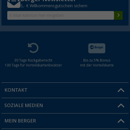
5,- € Willkommensgutschein sichern
30 Tage Rückgaberecht
Bis zu 5% Bonus
100 Tage für Vorteilskartenbesitzer
mit der Vorteilskarte
KONTAKT
SOZIALE MEDIEN
Du hast eine Frage?
MEIN BERGER
Filiale finden