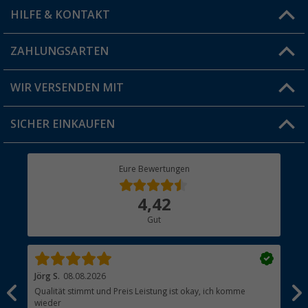
HILFE & KONTAKT
Vorteilskarte
Blog
ZAHLUNGSARTEN
FAQ & Kontakt
Produkttester
Versandinformationen
WIR VERSENDEN MIT
Jobs & Karriere
Click & Collect
SICHER EINKAUFEN
Geschenkgutschein
Rücksendung
Berger Bewusst
Eure Bewertungen
Bestellstatus
Über uns
4,42
Hauptkatalog
Gut
Händler werden
Jörg S.
08.08.2026
Wer
Qualität stimmt und Preis Leistung ist okay, ich komme
Hat
wieder