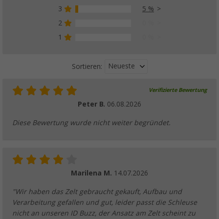
3
5 %
Berger Schlafkabine für Touring Vorzelte
(34)
2
0 %
49,
€
99
1
0 %
UVP
79,99 €
Neueste
Sortieren:
Verifizierte Bewertung
Peter B.
06.08.2026
Diese Bewertung wurde nicht weiter begründet.
Marilena M.
14.07.2026
"Wir haben das Zelt gebraucht gekauft, Aufbau und
Verarbeitung gefallen und gut, leider passt die Schleuse
nicht an unseren ID Buzz, der Ansatz am Zelt scheint zu