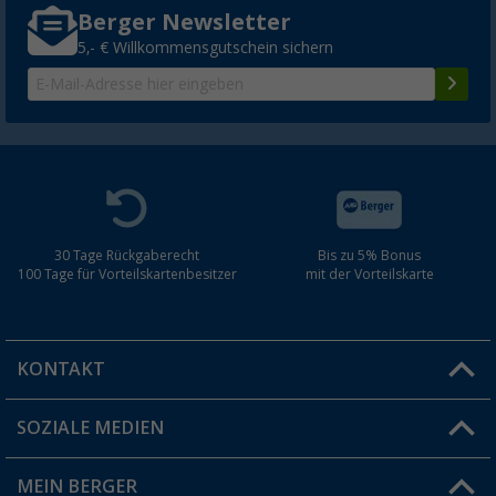
Berger Newsletter
5,- € Willkommensgutschein sichern
30 Tage Rückgaberecht
Bis zu 5% Bonus
100 Tage für Vorteilskartenbesitzer
mit der Vorteilskarte
KONTAKT
SOZIALE MEDIEN
Du hast eine Frage?
MEIN BERGER
Filiale finden