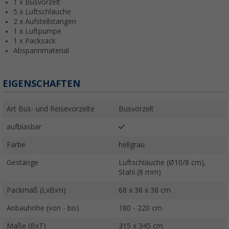
1 x Busvorzelt
5 x Luftschläuche
2 x Aufstellstangen
1 x Luftpumpe
1 x Packsack
Abspannmaterial
EIGENSCHAFTEN
Art Bus- und Reisevorzelte
Busvorzelt
aufblasbar
Farbe
hellgrau
Gestänge
Luftschläuche (Ø10/8 cm),
Stahl (8 mm)
Packmaß (LxBxH)
68 x 38 x 38 cm
Anbauhöhe (von - bis)
180 - 220 cm
Maße (BxT)
315 x 345 cm