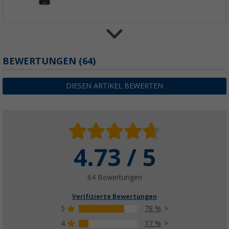
BEWERTUNGEN
(64)
Berger PWR Pro Doppelhub-Luftpumpe
39,
€
99
UVP
49,99 €
DIESEN ARTIKEL BEWERTEN
4.73 / 5
Berger PWR Max Akku Pumpe (inkl. Lampe)
59,
€
99
UVP
79,99 €
64 Bewertungen
Verifizierte Bewertungen
5
78 %
4
17 %