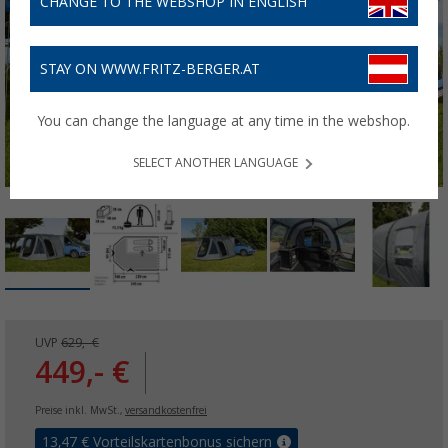
CHANGE TO THE WEBSHOP IN ENGLISH
STAY ON WWW.FRITZ-BERGER.AT
You can change the language at any time in the webshop.
SELECT ANOTHER LANGUAGE
UVP
629,- €
449,- €
Preise inkl. MwSt.,
versandkostenfrei
13,47
€ Vorteilskartenbonus sichern