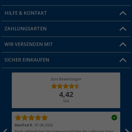
HILFE & KONTAKT
Vorteilskarte
Blog
ZAHLUNGSARTEN
FAQ & Kontakt
Produkttester
Versandinformationen
WIR VERSENDEN MIT
Jobs & Karriere
Click & Collect
SICHER EINKAUFEN
Geschenkgutschein
Rücksendung
Berger Bewusst
Eure Bewertungen
Bestellstatus
Über uns
4,42
Hauptkatalog
Gut
Händler werden
Manfred R.
07.08.2026
Han
Nach anfänglicher Verzögerung erfolgte die Lieferung dann
Sen