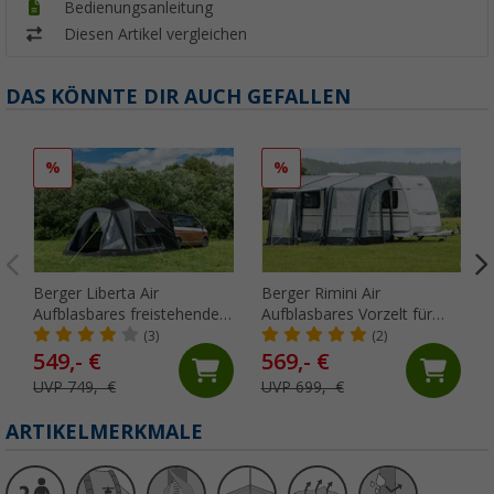
Bedienungsanleitung
Diesen Artikel vergleichen
DAS KÖNNTE DIR AUCH GEFALLEN
%
%
Berger Liberta Air
Berger Rimini Air
Aufblasbares freistehendes
Aufblasbares Vorzelt für
Busheckzelt, Anbauhöhe
Wohnwagen, Anbauhöhe
(3)
(2)
180 - 205 cm
235 - 255 cm
549,- €
569,- €
UVP 749,- €
UVP 699,- €
ARTIKELMERKMALE