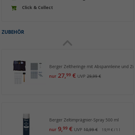
Click & Collect
ZUBEHÖR
Berger Zeltheringe mit Abspannleine und Zub
27,
€
99
nur
UVP
29,99 €
Berger Zeltimprägnier-Spray 500 ml
9,
€
99
nur
UVP
10,99 €
19,
€ / 1 l
98