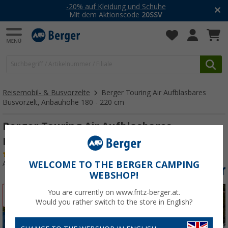
-20% auf Kleidung und Schuhe
Mit dem Aktionscode
20SSV
Reisemobil- & Busvorzelte
Berger Touring Air Aufblasbares
Busvorzelt, Anbauhöhe 180 - 220 cm
Berger Touring Air Aufblasbares
Busvorzelt, Anbauhöhe 180 - 220 cm
(64)
Art.-Nr.: 328200
WELCOME TO THE BERGER CAMPING
WEBSHOP!
You are currently on www.fritz-berger.at.
%
Would you rather switch to the store in English?