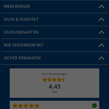
MEIN BERGER
Filiale finden
HILFE & KONTAKT
Vorteilskarte
Blog
ZAHLUNGSARTEN
FAQ & Kontakt
Produkttester
Versandinformationen
WIR VERSENDEN MIT
Jobs & Karriere
Click & Collect
SICHER EINKAUFEN
Geschenkgutschein
Rücksendung
Berger Bewusst
Eure Bewertungen
Bestellstatus
Über uns
4,43
Hauptkatalog
Gut
Händler werden