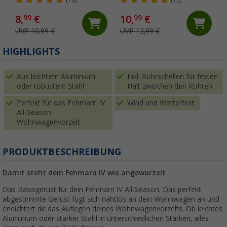
Kunststoff mit
(70)
(75)
Heringsauszieher
8,
€
10,
€
99
99
UVP 10,99 €
UVP 12,99 €
HIGHLIGHTS
Aus leichtem Aluminium
Inkl. Rohrschellen für festen
oder robustem Stahl
Halt zwischen den Rohren
Perfekt für das Fehmarn IV
Wind und Wetterfest
All-Season
Wohnwagenvorzelt
PRODUKTBESCHREIBUNG
Damit steht dein Fehmarn IV wie angewurzelt
Das Basisgerüst für dein Fehmarn IV All-Season. Das perfekt
abgestimmte Gerüst fügt sich nahtlos an dein Wohnwagen an und
erleichtert dir das Auflegen deines Wohnwagenvorzelts. Ob leichtes
Aluminium oder starker Stahl in unterschiedlichen Stärken, alles