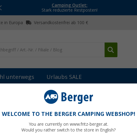
Camping Outlet:
Stark reduzierte Restposten!
e in Europa
Versandkostenfrei ab 100 €
hl unterwegs
Urlaubs SALE
he, Gasmessung & Gaswarnung
Thitronik 230 Volt Adapter für GBA
-I
WELCOME TO THE BERGER CAMPING WEBSHOP!
You are currently on www.fritz-berger.at.
Would you rather switch to the store in English?
9