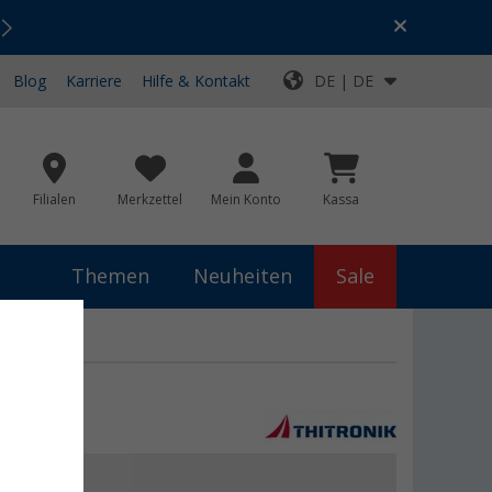
Urlaubs-SALE:
Top-Deals für dein Abenteuer!
Blog
Karriere
Hilfe & Kontakt
DE | DE
Filialen
Merkzettel
Mein Konto
Kassa
Themen
Neuheiten
Sale
-I
9