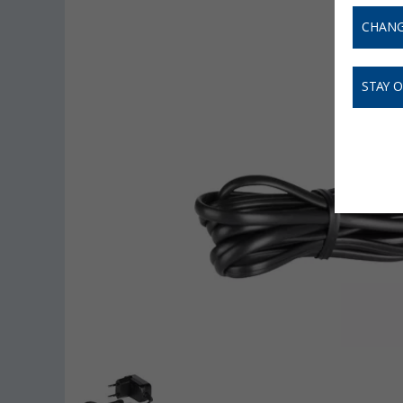
CHANG
STAY 