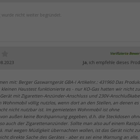
wurde nicht weiter begründet.
Verifizierte Bewe
08.2023
Ja
, ich empfehle dieses Prod
en mit: Berger Gaswarngerät GBA-I Artikelnr.: 431960 Das Produk
Im kleinen Haustest funktionierte es - nur KO-Gas hatten wir nicht zu
Gerät mit Zigaretten-Anzünder-Anschluss und 230V-Anschlußkabe
m Wohnmobil völlig nutzlos, wenn dort an den Stellen, an denen e
cht nicht nutzbar ist. Im gemieteten Wohnmobil ist ohne
von außen keine Bordspannung gegeben, d.h. die Steckdosen ohn
so auch der Zigarettenanzünder. Sollte man also auf einem Rastpl
ä. mal wegen Müdigkeit übernachten wollen, ist das Gerät nicht zu
nicht direkte Sache des Gerätes - aber es sei eine Warnung an alle,