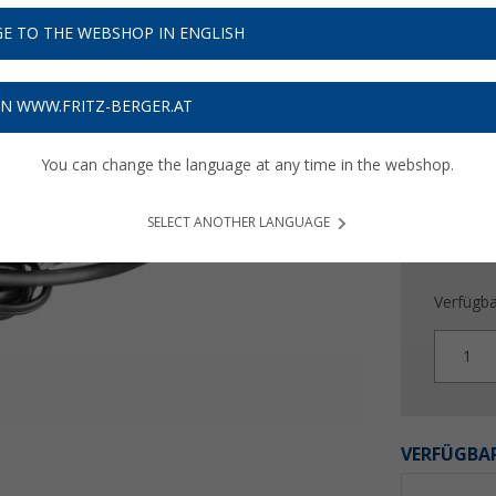
27,
E TO THE WEBSHOP IN ENGLISH
Preise inkl
Bis zu 
ON WWW.FRITZ-BERGER.AT
You can change the language at any time in the webshop.
SELECT ANOTHER LANGUAGE
Verfügba
1
VERFÜGBAR