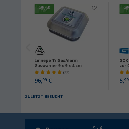
lder
Linnepe TriGasAlarm
GOK
Gaswarner 9 x 9 x 4 cm
zur 
(77)
96,
€
5,
99
99
ZULETZT BESUCHT
5,- €