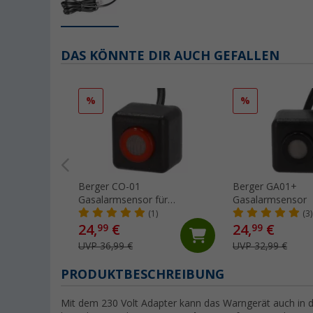
DAS KÖNNTE DIR AUCH GEFALLEN
%
%
Berger CO-01
Berger GA01+
Gasalarmsensor für
Gasalarmsensor
Kohlenmonoxid
(1)
(3)
24,
€
24,
€
99
99
UVP 36,99 €
UVP 32,99 €
PRODUKTBESCHREIBUNG
Mit dem 230 Volt Adapter kann das Warngerät auch in d