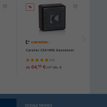
%
%
Caratec CEA100G Gassensor
AMS K
(15)
64,
€
127,
99
ab
UVP
89,- €
SOZIALE MEDIEN