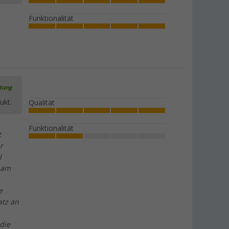
Funktionalität
rtung
ukt.
Qualität
Funktionalität
t
r
l
s am
e
atz an
 die