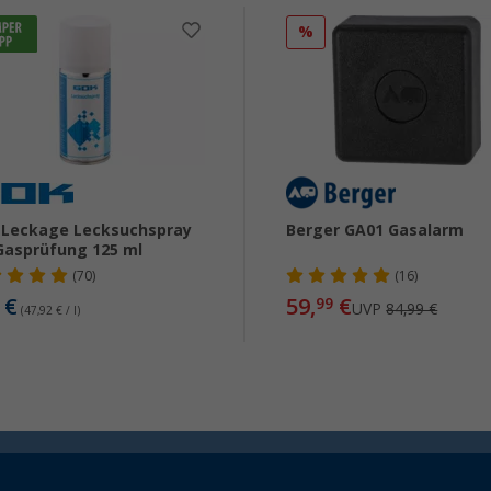
%
 Leckage Lecksuchspray
Berger GA01 Gasalarm
Gasprüfung 125 ml
(70)
(16)
€
59,
€
99
UVP
84,99 €
(47,92 € / l)