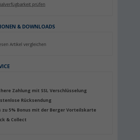
lialverfügbarkeit prüfen
IONEN & DOWNLOADS
esen Artikel vergleichen
%
VICE
lterpads
Berger GA01 Gasalarm
GOK Leckage Leck
zur Gasprüfung 125
(16)
chere Zahlung mit SSL Verschlüsselung
(70)
stenlose Rücksendung
59,
€
99
5,
€
99
s zu 5% Bonus mit der Berger Vorteilskarte
UVP 84,99 €
(47,
92
€ / 1 l)
ick & Collect