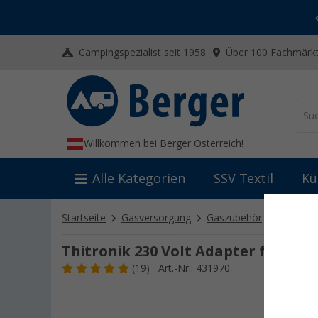
-20% auf Kleidung und Schuhe
Mit dem Aktionscode
20SSV
Campingspezialist seit 1958
Über 100 Fachmärkt
Willkommen bei Berger Österreich!
Alle Kategorien
SSV Textil
Kü
Startseite
Gasversorgung
Gaszubehör
Lecksuc
Thitronik 230 Volt Adapter für GBA
(19)
Art.-Nr.: 431970