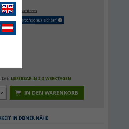
€
. MwSt.,
zzgl. Versandkosten
5% Vorteilskartenbonus sichern
rkeit:
LIEFERBAR IN 2-3 WERKTAGEN
IN DEN WARENKORB
KEIT IN DEINER NÄHE