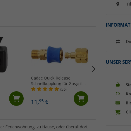
Fi
INFORMAT
Di
%
UNSER SER
Cadac Quick Release
Truma Gasfilter Fi
Schnellkupplung für Gasgrill
10er Packung
Si
Schlauch gerade
(56)
(95)
Ko
15,
€
99
11,
€
95
Bi
UVP 18,49 €
Cl
er Ferienwohnung, zu Hause, oder überall dort