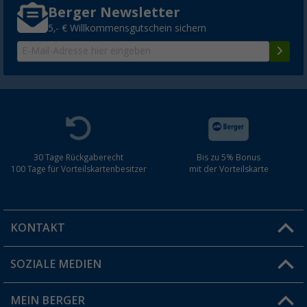
Berger Newsletter
5,- € Willkommensgutschein sichern
30 Tage Rückgaberecht
Bis zu 5% Bonus
100 Tage für Vorteilskartenbesitzer
mit der Vorteilskarte
KONTAKT
SOZIALE MEDIEN
Du hast eine Frage?
MEIN BERGER
Filiale finden