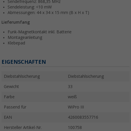
Sendefrequenz: 868,35 MHz
Sendeleistung: <10 mW
Abmessungen: 44 x 34 x 15 mm (B x H x T)
Lieferumfang
Funk-Magnetkontakt inkl. Batterie
Montageanleitung
Klebepad
EIGENSCHAFTEN
Diebstahlsicherung
Diebstahlsicherung
Gewicht
33
Farbe
weiß
Passend für
WiPro III
EAN
4260083557716
Hersteller Artikel-Nr.
100758