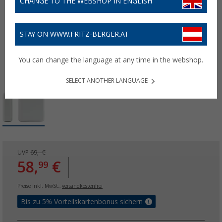
CHANGE TO THE WEBSHOP IN ENGLISH
STAY ON WWW.FRITZ-BERGER.AT
You can change the language at any time in the webshop.
SELECT ANOTHER LANGUAGE
UVP
69,- €
58,
€
99
Preise inkl. MwSt.,
versandkostenfrei
Bis zu 5% Vorteilskartenbonus sichern