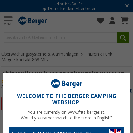
Urlaubs-SALE:
Top-Deals für dein Abenteuer!
Überwachungssysteme & Alarmanlagen
Thitronik Funk-
Magnetkontakt 868 Mhz
Thitronik Funk-Magnetkontakt 868 Mhz
(43)
Art.-Nr.: 443440
WELCOME TO THE BERGER CAMPING
WEBSHOP!
%
You are currently on www.fritz-berger.at.
Would you rather switch to the store in English?