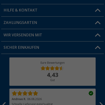
HILFE & KONTAKT
Vorteilskarte
Blog
ZAHLUNGSARTEN
FAQ & Kontakt
Produkttester
Versandinformationen
WIR VERSENDEN MIT
Jobs & Karriere
Click & Collect
SICHER EINKAUFEN
Geschenkgutschein
Rücksendung
Berger Bewusst
Eure Bewertungen
Bestellstatus
Über uns
4,43
Hauptkatalog
Gut
Händler werden
Andreas R.
06.08.2026
Dir
erne
Schnelle Lieferung,guteQualität
Die