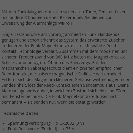
Mit den Funk-Magnetkontakten sicherst du Türen, Fenster, Luken
und andere Öffnungen deines Reisemobils. Sie dienen zur
Erweiterung der Alarmanlage WiPro III.
Einige Tastendrücke am vorprogrammierten Funk-Handsender
genügen und schon erkennt das System das erweiterte Zubehör.
Im Inneren der Funk-Magnetkontakte ist die bewährte Reed-
Kontakt-Technologie verbaut. Zusammen mit dem modernen und
sicheren Frequenzband von 868 MHz bieten die Magnetkontakte
Schutz vor unbefugtem Öffnen des Fahrzeugs. Für den
mechanischen Sabotageschutz dient ein zweiter, empfindlicher
Reed-Kontakt, der äußere magnetische Einflüsse weitermeldet.
Entfernt sich der Magnet im kleineren Gehäuse weit genug von der
Sendeeinheit, löst der Reed-Kontakt einen Sendeimpuls aus. Deine
Alarmanlage weiß daher, in welchem Zustand sich einzelne Türen
und Fenster befinden. Die Funk-Magnetkontakte funken nicht
permanent – sie senden nur, wenn sie betätigt werden.
Technische Daten
Spannungsversorgung: 1 x CR2032 (3 V)
Funk-Reichweite (Freifeld): ca. 75 m