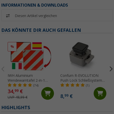
INFORMATIONEN & DOWNLOADS
Diesen Artikel vergleichen
DAS KÖNNTE DIR AUCH GEFALLEN
%
IWH Aluminium
Confurn R-EVOLUTION
Wendewarntafel 2-in-1
Push Lock Schließsystem
Italien / Spanien 50 x 50 cm
CV schwarz
(74)
(1)
34,
€
99
8,
€
99
UVP 48,99 €
HIGHLIGHTS