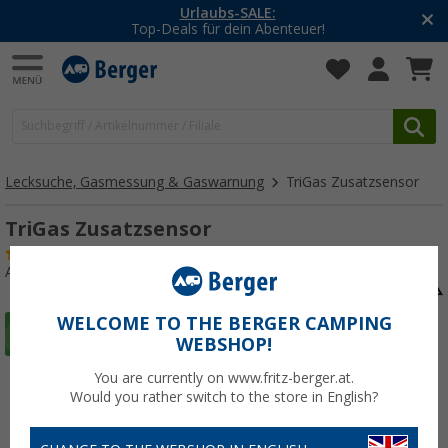
Urlaubs-SALE:
Top-Deals für dein Abenteuer!
Lecksuche, Gasmessung & Gaswarnung
TriGas Zusatzsensor
TriGas Zusatzsensor
(10)
Art.-Nr.: 487040
WELCOME TO THE BERGER CAMPING
WEBSHOP!
You are currently on www.fritz-berger.at.
Would you rather switch to the store in English?