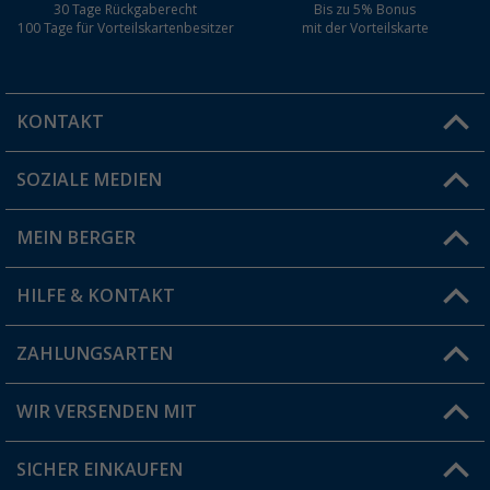
30 Tage Rückgaberecht
Bis zu 5% Bonus
100 Tage für Vorteilskartenbesitzer
mit der Vorteilskarte
KONTAKT
SOZIALE MEDIEN
Du hast eine Frage?
MEIN BERGER
Filiale finden
HILFE & KONTAKT
Vorteilskarte
Blog
ZAHLUNGSARTEN
FAQ & Kontakt
Produkttester
Versandinformationen
WIR VERSENDEN MIT
Jobs & Karriere
Click & Collect
SICHER EINKAUFEN
Geschenkgutschein