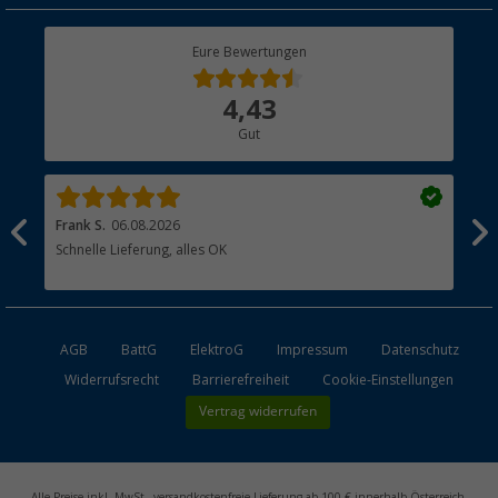
Rücksendung
Berger Bewusst
Eure Bewertungen
Bestellstatus
Über uns
4,43
Hauptkatalog
Gut
Händler werden
Frank S.
06.08.2026
Rai
Schnelle Lieferung, alles OK
Gut
AGB
BattG
ElektroG
Impressum
Datenschutz
Widerrufsrecht
Barrierefreiheit
Cookie-Einstellungen
Vertrag widerrufen
Alle Preise inkl. MwSt., versandkostenfreie Lieferung ab 100 € innerhalb Österreich,