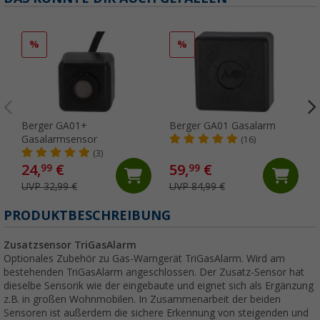
%
%
Berger GA01+
Berger GA01 Gasalarm
Gasalarmsensor
(16)
(3)
24,
€
59,
€
99
99
UVP 32,99 €
UVP 84,99 €
PRODUKTBESCHREIBUNG
Zusatzsensor TriGasAlarm
Optionales Zubehör zu Gas-Warngerät TriGasAlarm. Wird am
bestehenden TriGasAlarm angeschlossen. Der Zusatz-Sensor hat
dieselbe Sensorik wie der eingebaute und eignet sich als Ergänzung
z.B. in großen Wohnmobilen. In Zusammenarbeit der beiden
Sensoren ist außerdem die sichere Erkennung von steigenden und