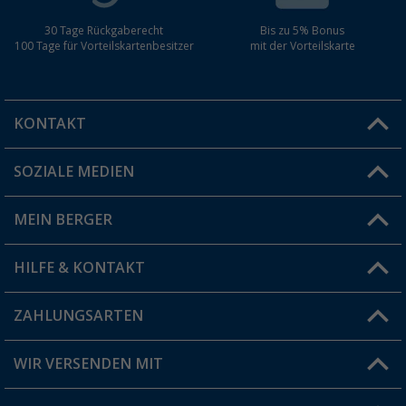
30 Tage Rückgaberecht
Bis zu 5% Bonus
100 Tage für Vorteilskartenbesitzer
mit der Vorteilskarte
KONTAKT
SOZIALE MEDIEN
Du hast eine Frage?
MEIN BERGER
Filiale finden
HILFE & KONTAKT
Vorteilskarte
Blog
ZAHLUNGSARTEN
FAQ & Kontakt
Produkttester
Versandinformationen
WIR VERSENDEN MIT
Jobs & Karriere
Click & Collect