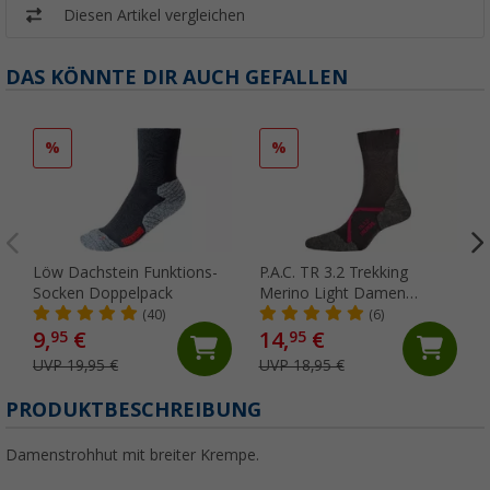
Diesen Artikel vergleichen
DAS KÖNNTE DIR AUCH GEFALLEN
%
%
Löw Dachstein Funktions-
P.A.C. TR 3.2 Trekking
Socken Doppelpack
Merino Light Damen
Wandersocken
(40)
(6)
9,
€
14,
€
95
95
UVP 19,95 €
UVP 18,95 €
PRODUKTBESCHREIBUNG
Damenstrohhut mit breiter Krempe.