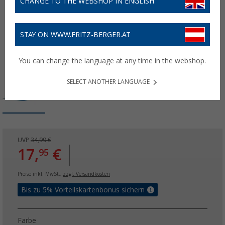
CHANGE TO THE WEBSHOP IN ENGLISH
STAY ON WWW.FRITZ-BERGER.AT
You can change the language at any time in the webshop.
SELECT ANOTHER LANGUAGE
UVP
34,99 €
17,
€
95
Preise inkl. MwSt.,
zzgl. Versandkosten
Bis zu 5% Vorteilskartenbonus sichern
Farbe