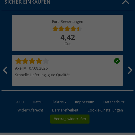
SICHER EINKAUFEN
Geschenkgutschein
Rücksendung
Berger Bewusst
Eure Bewertungen
Bestellstatus
Über uns
4,42
Hauptkatalog
Gut
Händler werden
Axel M.
07.08.2026
Mar
Schnelle Lieferung, gute Qualität
Das
AGB
BattG
ElektroG
Impressum
Datenschutz
Widerrufsrecht
Barrierefreiheit
Cookie-Einstellungen
Vertrag widerrufen