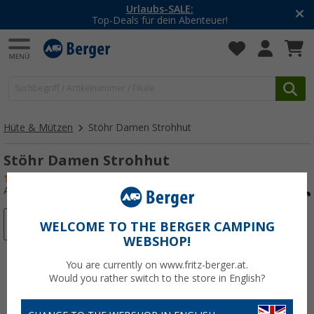
Urlaubs-SALE:
Top-Deals für dein Abenteuer!
Hüte & Mützen
Stöhr Damen Strohhut
Stöhr Damen Strohhut
(1)
Art.-Nr.: 679020L-XL
%
WELCOME TO THE BERGER CAMPING
WEBSHOP!
You are currently on www.fritz-berger.at.
Would you rather switch to the store in English?