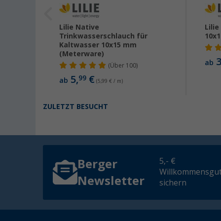
ventil
Lilie Native
Lili
Trinkwasserschlauch für
10x
Kaltwasser 10x15 mm
(Meterware)
3
ab
(
Über
100)
5,
€
99
ab
(5,99 € / m)
ZULETZT BESUCHT
5,- €
Berger
Willkommensgut
Newsletter
sichern