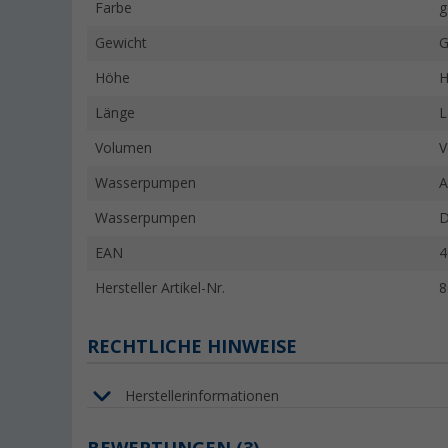
Farbe
g
Gewicht
G
Höhe
H
Länge
L
Volumen
V
Wasserpumpen
A
Wasserpumpen
D
EAN
4
Hersteller Artikel-Nr.
8
RECHTLICHE HINWEISE
Herstellerinformationen