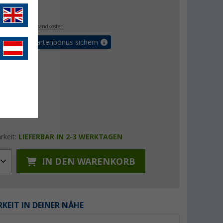
€
. MwSt.,
zzgl. Versandkosten
5% Vorteilskartenbonus sichern
rkeit:
LIEFERBAR IN 2-3 WERKTAGEN
IN DEN WARENKORB
KEIT IN DEINER NÄHE