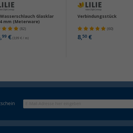
e Wasserschlauch Glasklar
Verbindungsstück
14 mm (Meterware)
(82)
(60)
,
€
8,
€
99
50
(3,99 € / m)
schein