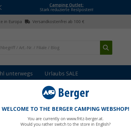
Camping Outlet:
Stark reduzierte Restposten!
e in Europa
Versandkostenfrei ab 100 €
hl unterwegs
Urlaubs SALE
Wasserversorgung Ersatzteile und Zubehör
Steckkappe
WELCOME TO THE BERGER CAMPING WEBSHOP!
You are currently on www.fritz-berger.at.
Would you rather switch to the store in English?
bisher
5,5