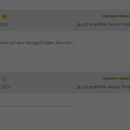
Verifizierte Bewe
.2021
Ja
, ich empfehle dieses Prod
gend auf den dazugehörigen Kanister."
Verifizierte Bewe
0.2019
Ja
, ich empfehle dieses Prod
..................................................... "