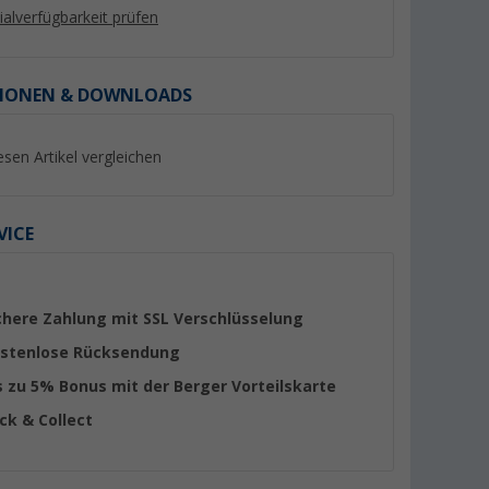
lialverfügbarkeit prüfen
IONEN & DOWNLOADS
%
esen Artikel vergleichen
VICE
mium
Berger Einfüllkanne mit
Lilie Wasserschlauc
smittelecht
flexiblem Ausgießer 13 Liter
10x14 mm (Meterw
chere Zahlung mit SSL Verschlüsselung
in
(Über 100)
(82)
stenlose Rücksendung
19,
€
99
3,
€
99
UVP 29,99 €
s zu 5% Bonus mit der Berger Vorteilskarte
(3,
99
€ / 1 m)
ick & Collect