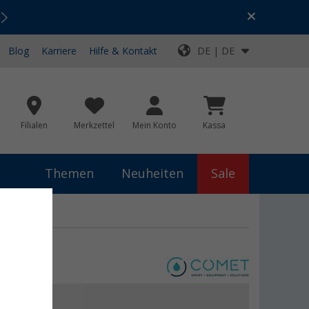
Urlaubs-SALE:
Top-Deals für dein Abenteuer!
Blog
Karriere
Hilfe & Kontakt
DE | DE
Filialen
Merkzettel
Mein Konto
Kassa
Themen
Neuheiten
Sale
0 €