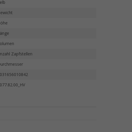
elb
ewicht
öhe
änge
olumen
nzahl Zapfstellen
urchmesser
031656010842
077.82.00_HV