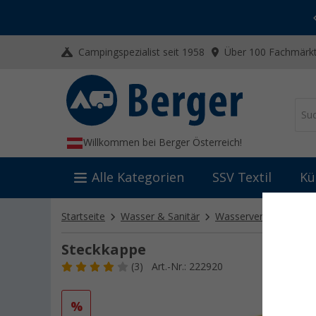
-20% auf Kleidung und Schuhe
Mit dem Aktionscode
20SSV
Campingspezialist seit 1958
Über 100 Fachmärkt
Willkommen bei Berger Österreich!
Alle Kategorien
SSV Textil
Kü
Startseite
Wasser & Sanitär
Wasserversorgung
Steckkappe
(3)
Art.-Nr.: 222920
%