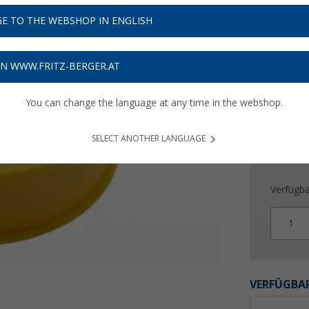
4,
50
E TO THE WEBSHOP IN ENGLISH
Preise inkl
Bis zu 
ON WWW.FRITZ-BERGER.AT
You can change the language at any time in the webshop.
SELECT ANOTHER LANGUAGE
Verfügba
1
VERFÜGBAR