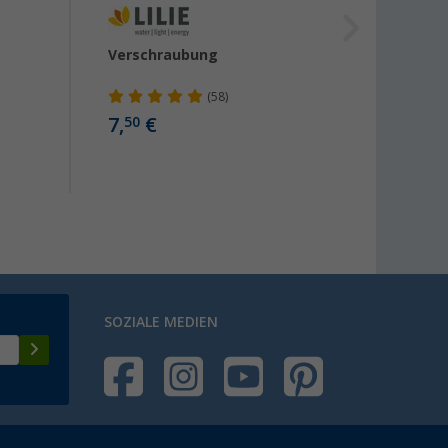
Verschraubung
Lilie 
Trink
Warm
(58)
(Mete
7,
€
50
6,
99
SOZIALE MEDIEN