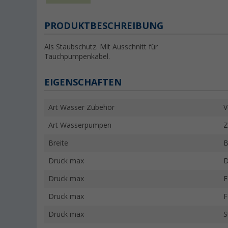
PRODUKTBESCHREIBUNG
Als Staubschutz. Mit Ausschnitt für
Tauchpumpenkabel.
EIGENSCHAFTEN
Art Wasser Zubehör
V
Art Wasserpumpen
Z
Breite
B
Druck max
D
Druck max
F
Druck max
F
Druck max
S