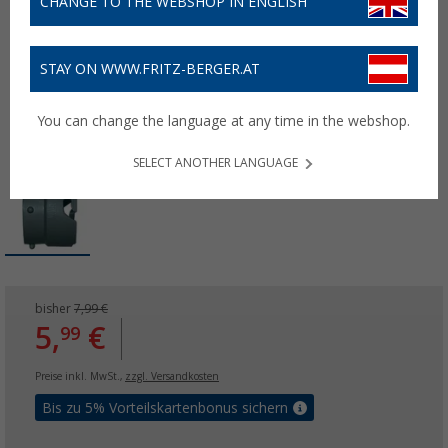
CHANGE TO THE WEBSHOP IN ENGLISH
STAY ON WWW.FRITZ-BERGER.AT
You can change the language at any time in the webshop.
SELECT ANOTHER LANGUAGE
bisher
7,99 €
5,
€
99
Preise inkl. MwSt.,
zzgl. Versandkosten
Bis zu 5% Vorteilskartenbonus sichern