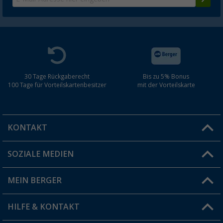
30 Tage Rückgaberecht
Bis zu 5% Bonus
100 Tage für Vorteilskartenbesitzer
mit der Vorteilskarte
KONTAKT
SOZIALE MEDIEN
Du hast eine Frage?
MEIN BERGER
Filiale finden
HILFE & KONTAKT
Vorteilskarte