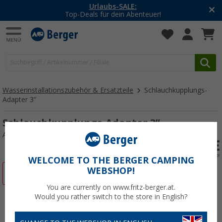
Urlaubs-SALE:
Top-Deals für dein Abenteuer!
Wasserinstallationszubehör & Ersatzteile
Schlauchkupplungs-
Adapter 3”
Schlauchkupplungs-Adapter 3”
Art.-Nr.: 165480
WELCOME TO THE BERGER CAMPING
WEBSHOP!
%
You are currently on www.fritz-berger.at.
Would you rather switch to the store in English?