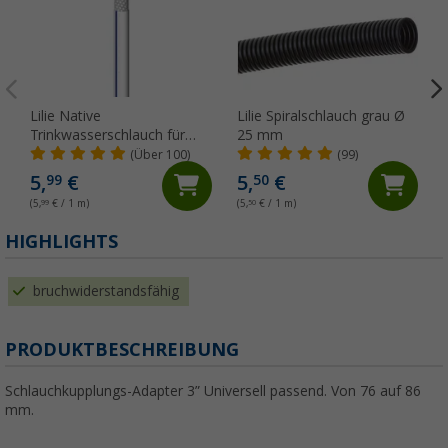
Lilie Native
Lilie Spiralschlauch grau Ø
Trinkwasserschlauch für
25 mm
Kaltwasser 10x15 mm
(Über 100)
(99)
(Meterware)
5,
€
5,
€
99
50
(5,
99
€ / 1 m)
(5,
50
€ / 1 m)
(
HIGHLIGHTS
bruchwiderstandsfähig
PRODUKTBESCHREIBUNG
Schlauchkupplungs-Adapter 3” Universell passend. Von 76 auf 86
mm.