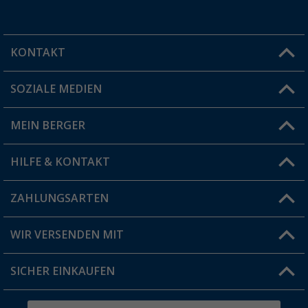
KONTAKT
SOZIALE MEDIEN
Du hast eine Frage?
MEIN BERGER
Filiale finden
HILFE & KONTAKT
Vorteilskarte
Blog
ZAHLUNGSARTEN
FAQ & Kontakt
Produkttester
Versandinformationen
WIR VERSENDEN MIT
Jobs & Karriere
Click & Collect
SICHER EINKAUFEN
Geschenkgutschein
Rücksendung