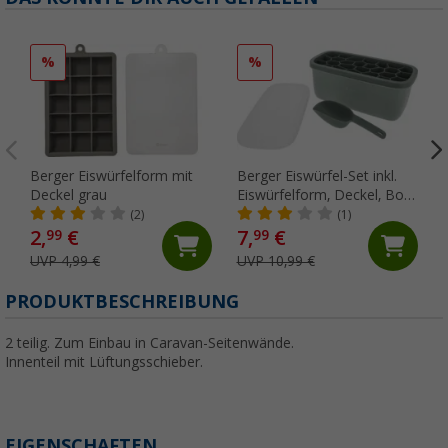
%
%
Berger Eiswürfelform mit
Berger Eiswürfel-Set inkl.
Deckel grau
Eiswürfelform, Deckel, Box
und Eisschaufel grün
(2)
(1)
2,
€
7,
€
99
99
UVP 4,99 €
UVP 10,99 €
PRODUKTBESCHREIBUNG
2 teilig. Zum Einbau in Caravan-Seitenwände.
Innenteil mit Lüftungsschieber.
EIGENSCHAFTEN