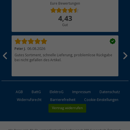
Berger Bewusst
Eure Bewertungen
Bestellstatus
Über uns
4,43
Hauptkatalog
Gut
Händler werden
Peter J.
06.08.2026
Th
Gutes Sortiment, schnelle Lieferung, problemlose Rückgabe
Top
bei nicht gefallen des Artikel.
der
esen
AGB
BattG
ElektroG
Impressum
Datenschutz
Widerrufsrecht
Barrierefreiheit
Cookie-Einstellungen
Vertrag widerrufen