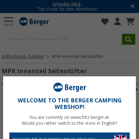
-20% auf Kleidung und Schuhe
Mit dem Aktionscode
20SSV
Kühlschrank-Zubehör
MPK Innenteil Seitenlüfter
MPK Innenteil Seitenlüfter
(4)
Art.-Nr.: 171250
WELCOME TO THE BERGER CAMPING
WEBSHOP!
You are currently on www.fritz-berger.at.
Would you rather switch to the store in English?