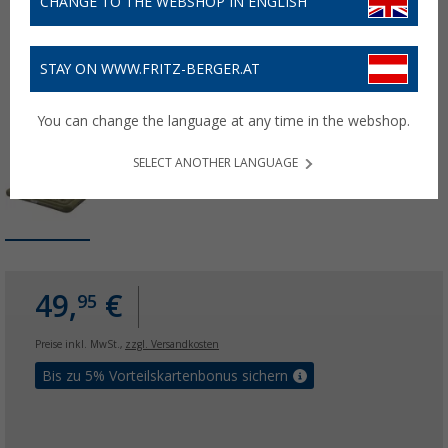
CHANGE TO THE WEBSHOP IN ENGLISH
STAY ON WWW.FRITZ-BERGER.AT
You can change the language at any time in the webshop.
SELECT ANOTHER LANGUAGE
49,
€
95
Preise inkl. MwSt.,
zzgl. Versandkosten
Bis zu 5% Vorteilskartenbonus sichern