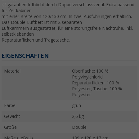
ist garantiert luftdicht durch Doppelverschlussventil. Extra passend
für Zeltkabinen
mit einer Breite von 120/130 cm. In zwei Ausführungen erhältlich.
Das Double-Luftbett ist mit 2 separaten
Luftkammern ausgestattet, für eine störungsfreie Nachtruhe. Inkl.
selbstklebenden
Reparaturflicken und Tragetasche.
EIGENSCHAFTEN
Material
Oberfläche: 100 %
Polyvinylchlorid,
Reparaturflicken: 100 %
Polyester, Tasche: 100 %
Polyester
Farbe
grün
Gewicht
2,6 kg
Größe
Double
Maße (LxBxH)
189 x 120 x 17 cm