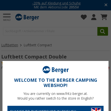
-20% auf Kleidung und Schuhe
Mit dem Aktionscode
20SSV
Luftbetten
Luftbett Compact
Luftbett Compact Double
(18)
Art.-Nr.: 510720
WELCOME TO THE BERGER CAMPING
WEBSHOP!
You are currently on www.fritz-berger.at.
Would you rather switch to the store in English?