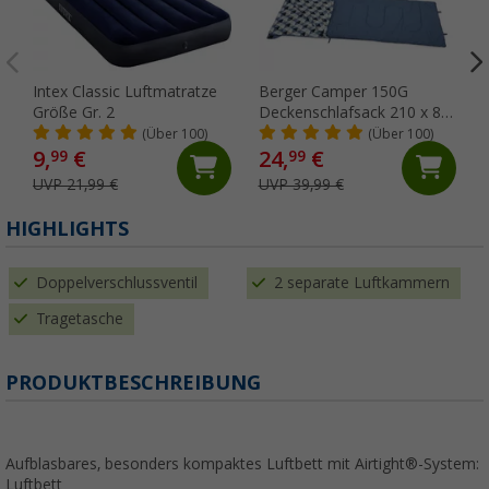
Intex Classic Luftmatratze
Berger Camper 150G
Größe Gr. 2
Deckenschlafsack 210 x 80
cm
(Über 100)
(Über 100)
9,
€
24,
€
99
99
UVP 21,99 €
UVP 39,99 €
HIGHLIGHTS
Doppelverschlussventil
2 separate Luftkammern
Tragetasche
PRODUKTBESCHREIBUNG
Aufblasbares, besonders kompaktes Luftbett mit Airtight®-System:
Luftbett