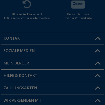
30 Tage Rückgaberecht
Bis zu 5% Bonus
100 Tage für Vorteilskartenbesitzer
mit der Vorteilskarte
KONTAKT
SOZIALE MEDIEN
Du hast eine Frage?
MEIN BERGER
Filiale finden
HILFE & KONTAKT
Vorteilskarte
Blog
ZAHLUNGSARTEN
FAQ & Kontakt
Produkttester
Versandinformationen
WIR VERSENDEN MIT