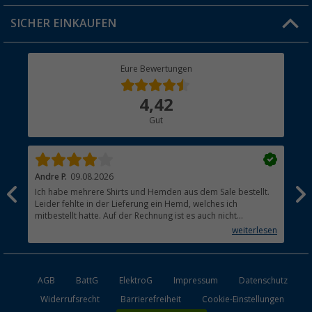
Jobs & Karriere
Click & Collect
SICHER EINKAUFEN
Geschenkgutschein
Rücksendung
Berger Bewusst
Eure Bewertungen
Bestellstatus
Über uns
4,42
Hauptkatalog
Gut
Händler werden
Andre P.
09.08.2026
Tho
Ich habe mehrere Shirts und Hemden aus dem Sale bestellt.
Per
Leider fehlte in der Lieferung ein Hemd, welches ich
mitbestellt hatte. Auf der Rechnung ist es auch nicht
aufgetaucht, aber es gab keinen einzigen Hinweis, dass die
weiterlesen
Lieferung nicht komplett ist.
AGB
BattG
ElektroG
Impressum
Datenschutz
Widerrufsrecht
Barrierefreiheit
Cookie-Einstellungen