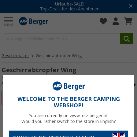
Urlaubs-SALE:
Top-Deals für dein Abenteuer!
Geschirrhalter
Geschirrabtropfer Wing
Geschirrabtropfer Wing
(19)
Art.-Nr.: 416720
%
WELCOME TO THE BERGER CAMPING
WEBSHOP!
You are currently on www.fritz-berger.at.
Would you rather switch to the store in English?