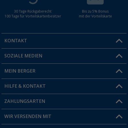
30 Tage Rückgaberecht
Bis zu 5% Bonus
100 Tage für Vorteilskartenbesitzer
mit der Vorteilskarte
KONTAKT
SOZIALE MEDIEN
Du hast eine Frage?
MEIN BERGER
Filiale finden
HILFE & KONTAKT
Vorteilskarte
Blog
ZAHLUNGSARTEN
FAQ & Kontakt
Produkttester
Versandinformationen
WIR VERSENDEN MIT
Jobs & Karriere
Click & Collect