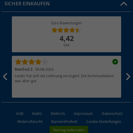
SICHER EINKAUFEN
Geschenkgutschein
Rücksendung
Berger Bewusst
Eure Bewertungen
Bestellstatus
Über uns
4,42
Hauptkatalog
Gut
Händler werden
Manfred Z.
09.08.2026
And
Leider hat sich die Lieferung verzögert. Die Kommunikation
Sch
war aber gut.
AGB
BattG
ElektroG
Impressum
Datenschutz
Widerrufsrecht
Barrierefreiheit
Cookie-Einstellungen
Vertrag widerrufen