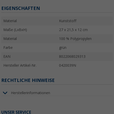
EIGENSCHAFTEN
Material
Kunststoff
Maße (LxBxH)
27 x 21,5 x 12 cm
Material
100 % Polypropylen
Farbe
grün
EAN
8022068029313
Hersteller Artikel-Nr.
0420039N
RECHTLICHE HINWEISE
Herstellerinformationen
UNSER SERVICE