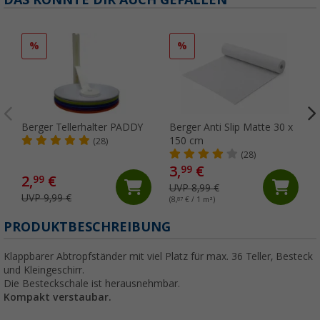
%
%
Berger Tellerhalter PADDY
Berger Anti Slip Matte 30 x
150 cm
(28)
(28)
3,
€
99
2,
€
99
UVP 8,99 €
UVP 9,99 €
(8,
87
€ / 1 m²)
PRODUKTBESCHREIBUNG
Klappbarer Abtropfständer mit viel Platz für max. 36 Teller, Besteck
und Kleingeschirr.
Die Besteckschale ist herausnehmbar.
Kompakt verstaubar.