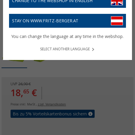
CHANGE TO THE WEBSHOP IN ENGLISH
STAY ON WWW.FRITZ-BERGER.AT
You can change the language at any time in the webshop.
SELECT ANOTHER LANGUAGE
UVP
26,90 €
18,
€
65
Preise inkl. MwSt.,
zzgl. Versandkosten
Bis zu 5% Vorteilskartenbonus sichern