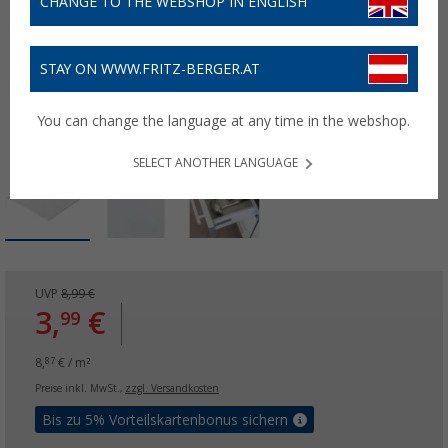
CHANGE TO THE WEBSHOP IN ENGLISH
STAY ON WWW.FRITZ-BERGER.AT
You can change the language at any time in the webshop.
SELECT ANOTHER LANGUAGE
UVP
8,99 €
3,
€
99
8,
€ / m²
87
Preise inkl. MwSt.,
zzgl. Versandkosten
Bis zu 5% Vorteilskartenbonus sichern