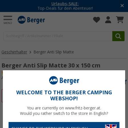
Urlaubs-SALE:
Top-Deals für dein Abenteuer!
Geschirrhalter
Berger Anti Slip Matte
Berger Anti Slip Matte 30 x 150 cm
(28)
Art.-Nr.: 447850
WELCOME TO THE BERGER CAMPING
%
WEBSHOP!
You are currently on www.fritz-berger.at.
Would you rather switch to the store in English?