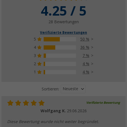
4.25 / 5
Purvario by Dörr Stauleiste für Kühlschränke
(51)
9,
€
99
28 Bewertungen
ab
UVP
12,50 €
Verifizierte Bewertungen
5
50 %
4
36 %
Purvario Pure Light Edition Stauleisten Set 
3
7 %
Stück
2
4 %
(91)
1
4 %
11,
€
95
ab
Neueste
Sortieren:
Verifizierte Bewertung
Wolfgang K.
29.06.2026
Diese Bewertung wurde nicht weiter begründet.