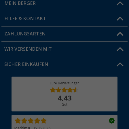
MEIN BERGER
Filiale finden
HILFE & KONTAKT
Vorteilskarte
Blog
ZAHLUNGSARTEN
FAQ & Kontakt
Produkttester
Versandinformationen
WIR VERSENDEN MIT
Jobs & Karriere
Click & Collect
SICHER EINKAUFEN
Geschenkgutschein
Rücksendung
Berger Bewusst
Eure Bewertungen
Bestellstatus
Über uns
4,43
Hauptkatalog
Gut
Händler werden
Joachim K.
06.08.2026
And