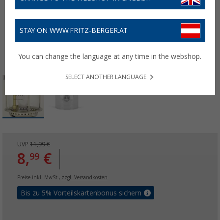
STAY ON WWW.FRITZ-BERGER.AT
You can change the language at any time in the webshop.
SELECT ANOTHER LANGUAGE
UVP
11,99 €
8,
€
99
Preise inkl. MwSt.,
zzgl. Versandkosten
Bis zu 5% Vorteilskartenbonus sichern