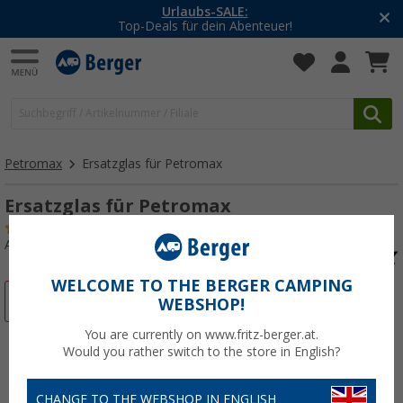
-20% auf Kleidung und Schuhe
Mit dem Aktionscode
20SSV
Petromax
Ersatzglas für Petromax
Ersatzglas für Petromax
(1)
Art.-Nr.: 440610
WELCOME TO THE BERGER CAMPING
%
WEBSHOP!
You are currently on www.fritz-berger.at.
Would you rather switch to the store in English?
CHANGE TO THE WEBSHOP IN ENGLISH