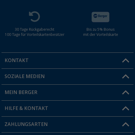
30 Tage Rückgaberecht
Bis zu 5% Bonus
100 Tage für Vorteilskartenbesitzer
mit der Vorteilskarte
KONTAKT
SOZIALE MEDIEN
Du hast eine Frage?
MEIN BERGER
Filiale finden
HILFE & KONTAKT
Vorteilskarte
Blog
ZAHLUNGSARTEN
FAQ & Kontakt