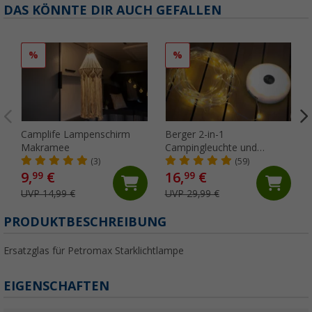
DAS KÖNNTE DIR AUCH GEFALLEN
%
%
Camplife Lampenschirm
Berger 2-in-1
Makramee
Campingleuchte und
Lichterkette (Länge 10 m)
(3)
(59)
9,
€
16,
€
99
99
UVP 14,99 €
UVP 29,99 €
PRODUKTBESCHREIBUNG
Ersatzglas für Petromax Starklichtlampe
EIGENSCHAFTEN