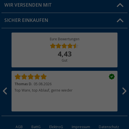
Produkttester
Versandinformationen
WIR VERSENDEN MIT
Jobs & Karriere
Click & Collect
SICHER EINKAUFEN
Geschenkgutschein
Rücksendung
Berger Bewusst
Eure Bewertungen
Bestellstatus
Über uns
4,43
Hauptkatalog
Gut
Händler werden
Thomas D.
05.08.2026
Kla
Top Ware, top Ablauf, gerne wieder
Wie
ein
AGB
BattG
ElektroG
Impressum
Datenschutz