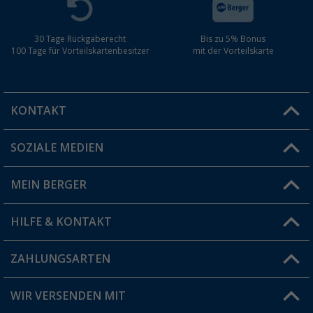
30 Tage Rückgaberecht
Bis zu 5% Bonus
100 Tage für Vorteilskartenbesitzer
mit der Vorteilskarte
KONTAKT
SOZIALE MEDIEN
Du hast eine Frage?
MEIN BERGER
Filiale finden
HILFE & KONTAKT
Vorteilskarte
Blog
ZAHLUNGSARTEN
FAQ & Kontakt
Produkttester
Versandinformationen
WIR VERSENDEN MIT