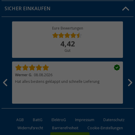
Jobs & Karriere
Click & Collect
SICHER EINKAUFEN
Geschenkgutschein
Rücksendung
Berger Bewusst
Eure Bewertungen
Bestellstatus
Über uns
4,42
Hauptkatalog
Gut
Händler werden
Werner G.
08.08.2026
Alb
Hat alles bestens geklappt und schnelle Lieferung
pas
AGB
BattG
ElektroG
Impressum
Datenschutz
Widerrufsrecht
Barrierefreiheit
Cookie-Einstellungen