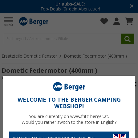
Urlaubs-SALE:
Top-Deals für dein Abenteuer!
Ersatzteile Dometic Fenster
Dometic Federmotor (400mm )
Dometic Federmotor (400mm )
Art.-Nr.: 109223
WELCOME TO THE BERGER CAMPING
WEBSHOP!
You are currently on www.fritz-berger.at.
Would you rather switch to the store in English?