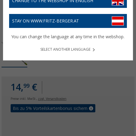
CHANGE TO THE WEBSHOP IN ENGLISH
STAY ON WWW.FRITZ-BERGER.AT
You can change the language at any time in the webshop.
SELECT ANOTHER LANGUAGE
14,
€
99
Preise inkl. MwSt.,
zzgl. Versandkosten
Bis zu 5% Vorteilskartenbonus sichern