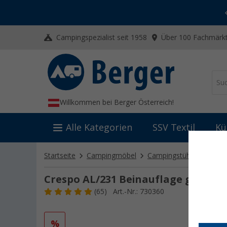
-20% auf Kleidung und Schuhe
Mit dem Aktionscode
20SSV
Campingspezialist seit 1958
Über 100 Fachmärkt
Willkommen bei Berger Österreich!
Alle Kategorien
SSV Textil
Kü
Startseite
Campingmöbel
Campingstühle
Beina
Crespo AL/231 Beinauflage grau
(65)
Art.-Nr.: 730360
%