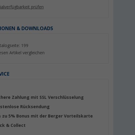
lialverfügbarkeit prüfen
IONEN & DOWNLOADS
%
%
talogseite: 199
esen Artikel vergleichen
VICE
hocker XL
Berger Tesino XL Klappstuhl
Berger Siena faltba
Beinauflage Blau
(Über 100)
er 100)
(65)
chere Zahlung mit SSL Verschlüsselung
79,
€
24,
€
99
99
stenlose Rücksendung
UVP 109,- €
UVP 29,99 €
s zu 5% Bonus mit der Berger Vorteilskarte
ick & Collect