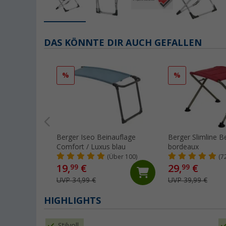
DAS KÖNNTE DIR AUCH GEFALLEN
%
%
Berger Iseo Beinauflage
Berger Slimline B
Comfort / Luxus blau
bordeaux
(Über 100)
(7
19,
€
29,
€
99
99
UVP 34,99 €
UVP 39,99 €
HIGHLIGHTS
Stilvoll