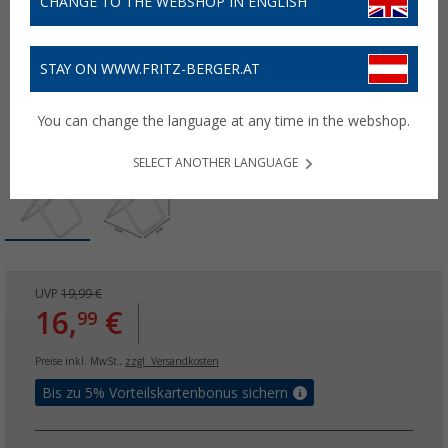
CHANGE TO THE WEBSHOP IN ENGLISH
STAY ON WWW.FRITZ-BERGER.AT
You can change the language at any time in the webshop.
SELECT ANOTHER LANGUAGE
UVP
19,99 €
16,
€
99
Preise inkl. MwSt.,
zzgl. Versandkosten
Bis zu 5% Vorteilskartenbonus sichern