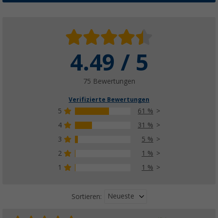
4.49 / 5
Camptime Venus Küchen- und Universalzelt
(52)
89,
€
99
75 Bewertungen
UVP
119,- €
Verifizierte Bewertungen
5
61 %
4
31 %
3
5 %
2
1 %
1
1 %
Neueste
Sortieren: