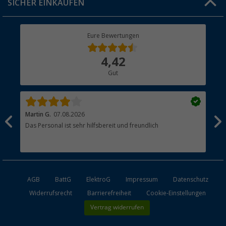
SICHER EINKAUFEN
Geschenkgutschein
Rücksendung
Berger Bewusst
Eure Bewertungen
Bestellstatus
Über uns
4,42
Hauptkatalog
Gut
Händler werden
Martin G.
07.08.2026
Jue
Das Personal ist sehr hilfsbereit und freundlich
Per
AGB
BattG
ElektroG
Impressum
Datenschutz
Widerrufsrecht
Barrierefreiheit
Cookie-Einstellungen
Vertrag widerrufen