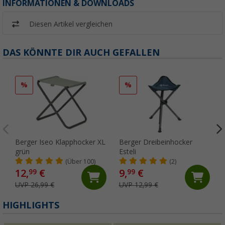
INFORMATIONEN & DOWNLOADS
Diesen Artikel vergleichen
DAS KÖNNTE DIR AUCH GEFALLEN
%
%
Berger Iseo Klapphocker XL
Berger Dreibeinhocker
grün
Esteli
(Über 100)
(2)
12,
€
9,
€
99
99
UVP 26,99 €
UVP 12,99 €
HIGHLIGHTS