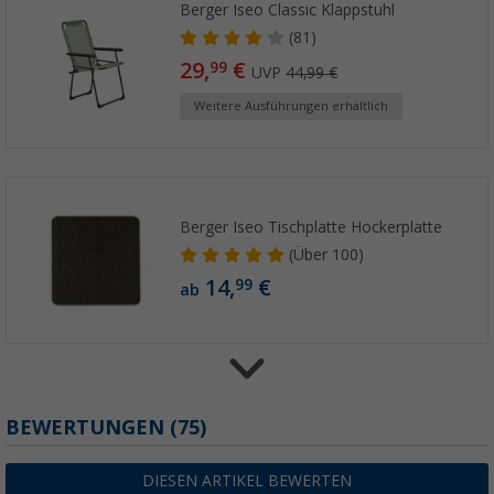
Berger Iseo Classic Klappstuhl
(81)
29,
€
99
UVP
44,99 €
Weitere Ausführungen erhältlich
Berger Iseo Tischplatte Hockerplatte
(
Über
100)
14,
€
99
ab
BEWERTUNGEN
(75)
Berger Tischplatte für Beinauflage Dakar &
19,
€
99
DIESEN ARTIKEL BEWERTEN