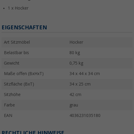
1 x Hocker
EIGENSCHAFTEN
Art Sitzmöbel
Hocker
Belastbar bis
80 kg
Gewicht
0,75 kg
Maße offen (BxHxT)
34 x 44 x 34 cm
Sitzfläche (BxT)
34 x 25 cm
Sitzhöhe
42 cm
Farbe
grau
EAN
4036231035180
RECHTLICHE HINWEISE