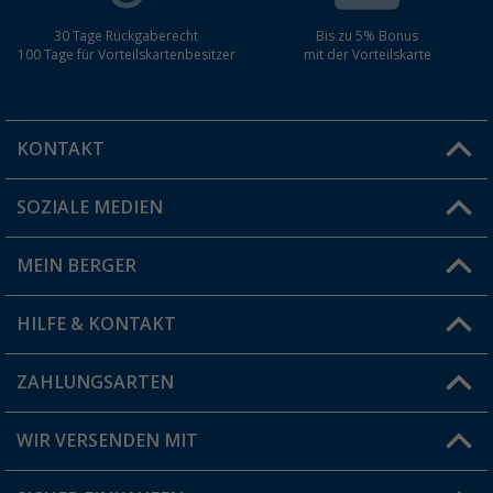
30 Tage Rückgaberecht
Bis zu 5% Bonus
100 Tage für Vorteilskartenbesitzer
mit der Vorteilskarte
KONTAKT
SOZIALE MEDIEN
Du hast eine Frage?
MEIN BERGER
Filiale finden
HILFE & KONTAKT
Vorteilskarte
Blog
ZAHLUNGSARTEN
FAQ & Kontakt
Produkttester
Versandinformationen
WIR VERSENDEN MIT
Jobs & Karriere
Click & Collect