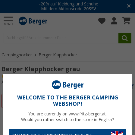
-20% auf Kleidung und Schuhe
Mit dem Aktionscode
20SSV
Campinghocker
Berger Klapphocker
Berger Klapphocker grau
(75)
Art.-Nr.: 728800
WELCOME TO THE BERGER CAMPING
%
WEBSHOP!
You are currently on www.fritz-berger.at.
Would you rather switch to the store in English?