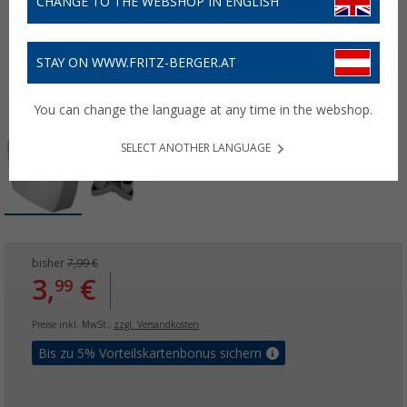
CHANGE TO THE WEBSHOP IN ENGLISH
STAY ON WWW.FRITZ-BERGER.AT
You can change the language at any time in the webshop.
SELECT ANOTHER LANGUAGE
bisher
7,99 €
3,
€
99
Preise inkl. MwSt.,
zzgl. Versandkosten
Bis zu 5% Vorteilskartenbonus sichern