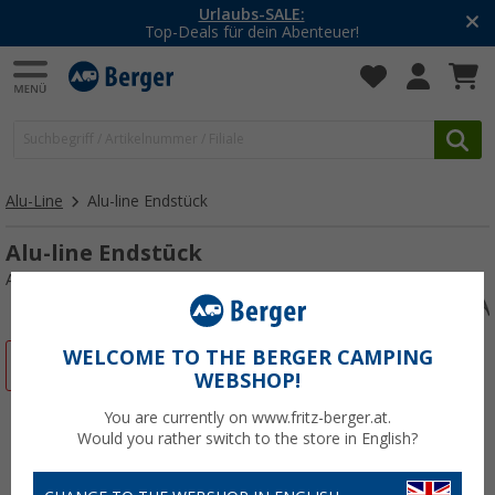
Urlaubs-SALE:
Top-Deals für dein Abenteuer!
Alu-Line
Alu-line Endstück
Alu-line Endstück
Art.-Nr.: 104263
WELCOME TO THE BERGER CAMPING
%
WEBSHOP!
You are currently on www.fritz-berger.at.
Would you rather switch to the store in English?