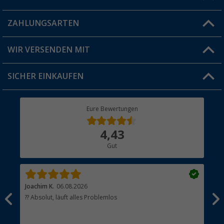
Blog
ZAHLUNGSARTEN
FAQ & Kontakt
Produkttester
Versandinformationen
WIR VERSENDEN MIT
Jobs & Karriere
Click & Collect
SICHER EINKAUFEN
Geschenkgutschein
Rücksendung
Berger Bewusst
Eure Bewertungen
Bestellstatus
Über uns
4,43
Hauptkatalog
Gut
Händler werden
Joachim K.
06.08.2026
And
l
?? Absolut, läuft alles Problemlos
Sch
he