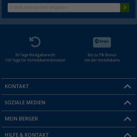
30 Tage Rückgaberecht
Bis zu 5% Bonus
100 Tage für Vorteilskartenbesitzer
mit der Vorteilskarte
KONTAKT
SOZIALE MEDIEN
Du hast eine Frage?
MEIN BERGER
Filiale finden
HILFE & KONTAKT
Vorteilskarte