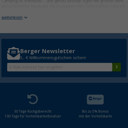
Camping ist individuell – und genau deshalb legen wir großen Wert
auf persönliche Beratung. Ob in unseren 100 Fachmärkten oder im
Online-Shop – wir helfen dir, die perfekte Ausstattung zu finden.
weiterlesen
GEPRÜFTE CAMPING QUALITÄT FÜR
UNBESCHWERTE REISEN
Damit du dich auf dein Equipment verlassen kannst, testen wir
unsere Produkte selbst auf Herz und Nieren. Zudem profitieren alle
Camper von den Bewertungen unserer
Berger Produkttester
. So
Berger Newsletter
findest du schnell das beste Zubehör für deine Reisen.
5,- € Willkommensgutschein sichern
ZELTE FÜR CAMPING, CARAVAN UND
WOHNMOBIL
Camping-Zelte und Vorzelte – Mehr Komfort für
deine Reise
Mach es dir auf dem Campingplatz bequem! Mit den richtigen
Vorzelten, Markisen oder Campingzelten schaffst du mehr Platz
und Schutz vor Wind und Wetter.
30 Tage Rückgaberecht
Bis zu 5% Bonus
100 Tage für Vorteilskartenbesitzer
mit der Vorteilskarte
Vorzelt
,
Markisen und Sonnensegel
Wohnwagen-Vorzelte
– ideal für mehr Raum auf dem