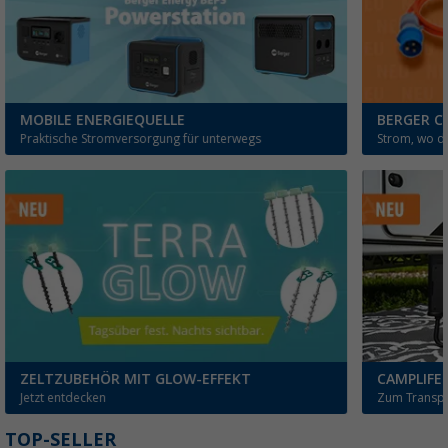
MOBILE ENERGIEQUELLE
BERGER C
Praktische Stromversorgung für unterwegs
Strom, wo du
ZELTZUBEHÖR MIT GLOW-EFFEKT
CAMPLIFE
Jetzt entdecken
Zum Transpo
TOP-SELLER