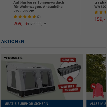
Aufblasbares Sonnenvordach
tragba
für Wohnwagen, Anbauhöhe
Wh 300
235 - 255 cm
(7)
159,-
269,- €
UVP
309,- €
AKTIONEN
GRATIS ZUBEHÖR SICHERN
ALLES MUS