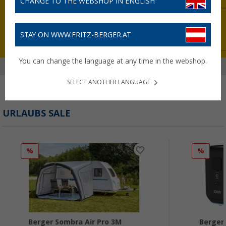
CHANGE TO THE WEBSHOP IN ENGLISH
STAY ON WWW.FRITZ-BERGER.AT
You can change the language at any time in the webshop.
SELECT ANOTHER LANGUAGE
URLAUBS SALE
%
%
Berger Sombra Air Pro 3M
Berger