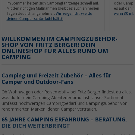
im Sommer heizen sich Campingfahrzeuge schnell auf.
oder Campin
Mit den richtigen Maßnahmen bleibt es auch an heißen
es auf den r
Tagen deutlich angenehmer.
Wir zeigen dir, wie du
wann 30 mba
deinen Camper schön kühl hältst!
WILLKOMMEN IM CAMPINGZUBEHÖR-
SHOP VON FRITZ BERGER! DEIN
ONLINESHOP FÜR ALLES RUND UM
CAMPING
Camping und Freizeit Zubehör – Alles für
Camper und Outdoor-Fans
Ob Wohnwagen oder Reisemobil – bei Fritz Berger findest du alles,
was du für dein Camping-Abenteuer brauchst. Unser Sortiment
umfasst hochwertigen Campingbedarf und Campingzubehör von
renommierten Marken, denen Camper vertrauen.
65 JAHRE CAMPING ERFAHRUNG – BERATUNG,
DIE DICH WEITERBRINGT