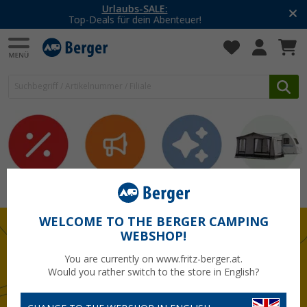
-20% auf Kleidung und Schuhe
Mit dem Aktionscode
20SSV
Sale
Neuheiten
Themen
Vorzelte
WELCOME TO THE BERGER CAMPING
WEBSHOP!
You are currently on www.fritz-berger.at.
Would you rather switch to the store in English?