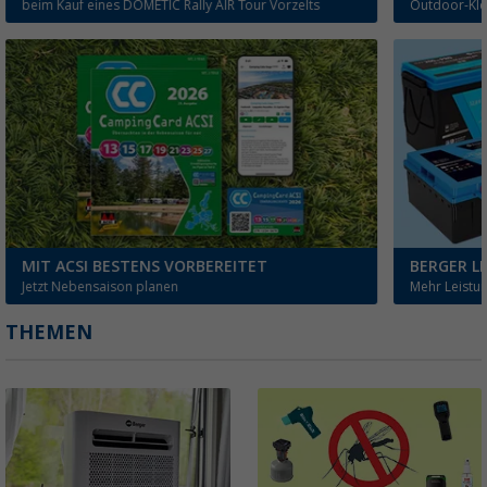
beim Kauf eines DOMETIC Rally AIR Tour Vorzelts
Outdoor-Klei
MIT ACSI BESTENS VORBEREITET
BERGER LI
Jetzt Nebensaison planen
Mehr Leistun
THEMEN