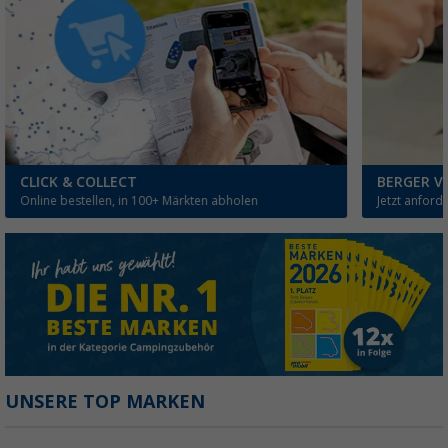
CLICK & COLLECT
BERGER V
Online bestellen, in 100+ Märkten abholen
Jetzt anford
UNSERE TOP MARKEN