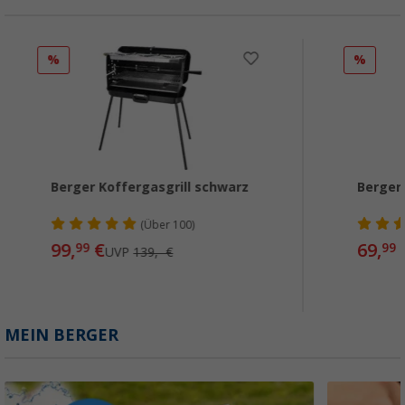
%
%
Berger Koffergasgrill schwarz
Berger 
(
Über
100)
99,
€
69,
99
99
UVP
139,- €
MEIN BERGER