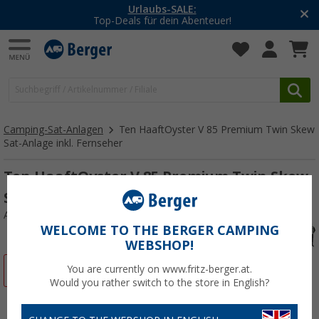
Urlaubs-SALE:
Top-Deals für dein Abenteuer!
Camping-Sat-Anlagen
Ten HaaftOyster V 85 Premium Twin Skew
Sat-Anlage inkl. Fernseher
Ten HaaftOyster V 85 Premium Twin Skew
Sat-Anlage inkl. Fernseher 19"
Art.-Nr.: 266280
WELCOME TO THE BERGER CAMPING
WEBSHOP!
%
You are currently on www.fritz-berger.at.
Would you rather switch to the store in English?