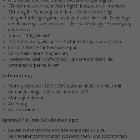
GPS für die optimale Standortbestimmung integriert
3D- Kompass um schnellstmöglich festzustellen in welche
Richtung Ihr Fahrzeug (und damit die Antenne) zeigt
Integrierter Neigungsmesser identifiziert eine evtl. Schieflage
des Fahrzeugs und veranlasst die exakte Ausgleichbewegung
der Antenne
Nur ca. 11 kg Gewicht
Die Höhe in eingeklappten Zustand beträgt nur ca.17cm
85 cm Antenne für Reichweite pur
Aus ultraleichtem Magnesium
Intelligente Drehkopftechnik: Nur der Kopf dreht, der
Antennenkörper ist fixiert
Lieferumfang
Motorgesteuerte 12 V / 24 V Außeneinheit, komplett mit
Antennenspiegel und rauscharmen LNB
Montagematerial
Anleitung
Anschlusskabel
Optional für jede Satellitenanlage:
SKEW:
Automatische Positionierung des LNB zur
Reichweitenoptimierungin südwestlichen- und südöstlichen