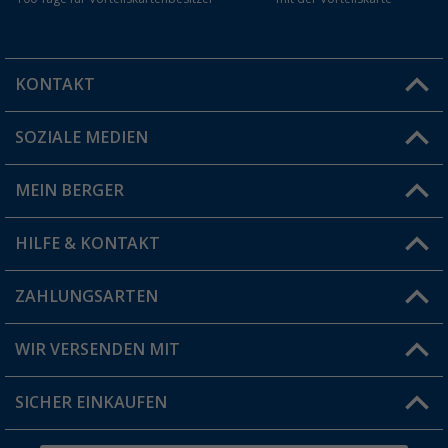
KONTAKT
SOZIALE MEDIEN
Du hast eine Frage?
MEIN BERGER
Filiale finden
HILFE & KONTAKT
Vorteilskarte
Blog
ZAHLUNGSARTEN
FAQ & Kontakt
Produkttester
Versandinformationen
WIR VERSENDEN MIT
Jobs & Karriere
Click & Collect
SICHER EINKAUFEN
Geschenkgutschein
Rücksendung