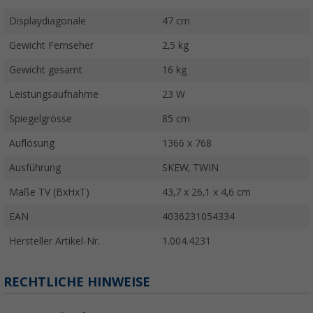
Displaydiagonale
47 cm
Gewicht Fernseher
2,5 kg
Gewicht gesamt
16 kg
Leistungsaufnahme
23 W
Spiegelgrösse
85 cm
Auflösung
1366 x 768
Ausführung
SKEW, TWIN
Maße TV (BxHxT)
43,7 x 26,1 x 4,6 cm
EAN
4036231054334
Hersteller Artikel-Nr.
1.004.4231
RECHTLICHE HINWEISE