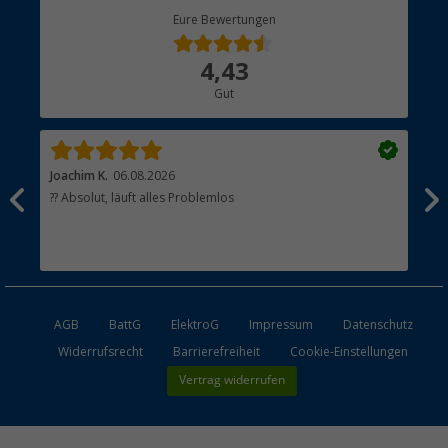
Berger Bewusst
Eure Bewertungen
Bestellstatus
Über uns
4,43
Hauptkatalog
Gut
Händler werden
Joachim K.
06.08.2026
And
l
?? Absolut, läuft alles Problemlos
Sch
he
esen
AGB
BattG
ElektroG
Impressum
Datenschutz
Widerrufsrecht
Barrierefreiheit
Cookie-Einstellungen
Vertrag widerrufen