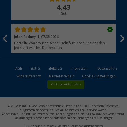
Über uns
4,43
Hauptkatalog
Gut
Händler werden
Julian Rodney H.
07.08.2026
Joa
Bestellte Ware wurde schnell geliefert. Absolut zufrieden.
?? 
Jederzeit wieder. Dankeschön.
AGB
BattG
ElektroG
Impressum
Datenschutz
Widerrufsrecht
Barrierefreiheit
Cookie-Einstellungen
Vertrag widerrufen
Alle Preise inkl. MwSt., versandkostenfreie Lieferung ab 100 € innerhalb Österreich,
ausgenommen Sperrgutzuschlag. Ansonsten zzgl. Versandkosten.
Änderungen und Irrtümer vorbehalten. Abbildungen ähnlich. Nur solange der Vorrat reicht.
Die durchgestrichenen Preise entsprechen dem bisherigen Preis bei Berger.
*
Gültig nur für Dometic Markisen. Zubehör ausgenommen.