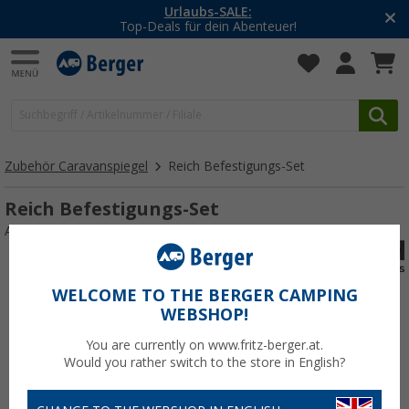
Urlaubs-SALE:
Top-Deals für dein Abenteuer!
Zubehör Caravanspiegel
Reich Befestigungs-Set
Reich Befestigungs-Set
Art.-Nr.: BefestigungsSetMirrorControl107133
WELCOME TO THE BERGER CAMPING
WEBSHOP!
You are currently on www.fritz-berger.at.
Would you rather switch to the store in English?