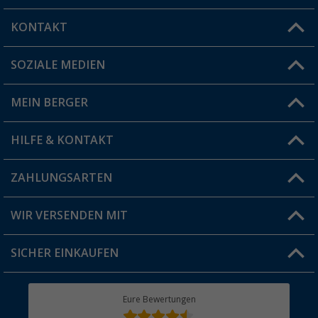
KONTAKT
SOZIALE MEDIEN
Du hast eine Frage?
MEIN BERGER
Filiale finden
HILFE & KONTAKT
Vorteilskarte
Blog
ZAHLUNGSARTEN
FAQ & Kontakt
Produkttester
Versandinformationen
WIR VERSENDEN MIT
Jobs & Karriere
Click & Collect
SICHER EINKAUFEN
Geschenkgutschein
Rücksendung
Berger Bewusst
Eure Bewertungen
Bestellstatus