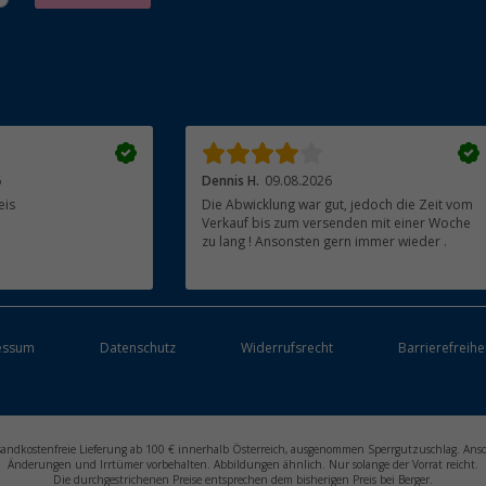
6
Dennis H.
09.08.2026
eis
Die Abwicklung war gut, jedoch die Zeit vom
Verkauf bis zum versenden mit einer Woche
zu lang ! Ansonsten gern immer wieder .
essum
Datenschutz
Widerrufsrecht
Barrierefreihe
ersandkostenfreie Lieferung ab 100 € innerhalb Österreich, ausgenommen Sperrgutzuschlag. Ans
Änderungen und Irrtümer vorbehalten. Abbildungen ähnlich. Nur solange der Vorrat reicht.
Die durchgestrichenen Preise entsprechen dem bisherigen Preis bei Berger.