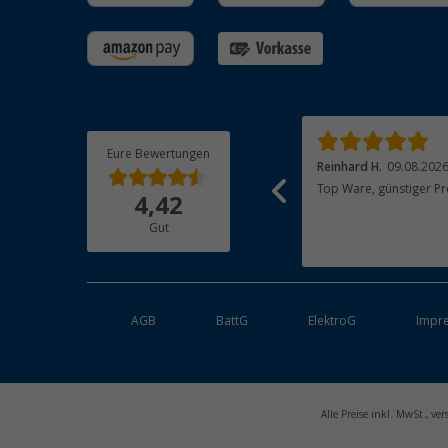
Eure Bewertungen
Uta O.
08.08.2026
Reinhard H.
09.08.202
Ich habe alles zufriedenstellend bekommen,
Top Ware, günstiger Pr
4,42
habe es aber noch nicht aufgebaut und
probiert, weil ich erst morgen in den Urlaub
Gut
fahre!
weiterlesen
AGB
BattG
ElektroG
Impr
Alle Preise inkl. MwSt., v