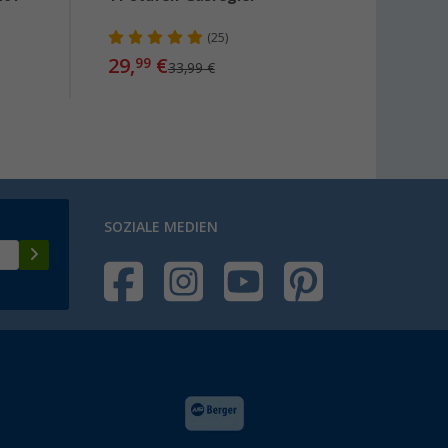
Flasc
(25)
29,
€
23,
99
99
33,99 €
SOZIALE MEDIEN