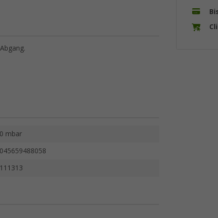
Bi
Cl
 Abgang.
0 mbar
045659488058
111313