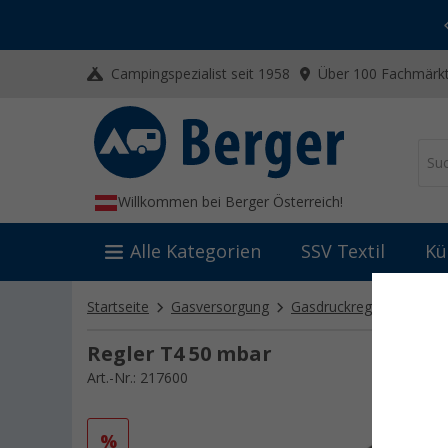
-20% auf Kleidung und Schuhe
Mit dem Aktionscode
20SSV
Campingspezialist seit 1958
Über 100 Fachmärkt
Willkommen bei Berger Österreich!
Alle Kategorien
SSV Textil
Kü
Startseite
Gasversorgung
Gasdruckregler
Campi
Regler T4 50 mbar
Art.-Nr.: 217600
%