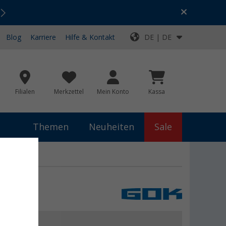
Urlaubs-SALE:
Top-Deals für dein Abenteuer!
Blog
Karriere
Hilfe & Kontakt
DE | DE
Filialen
Merkzettel
Mein Konto
Kassa
Themen
Neuheiten
Sale
,99 €