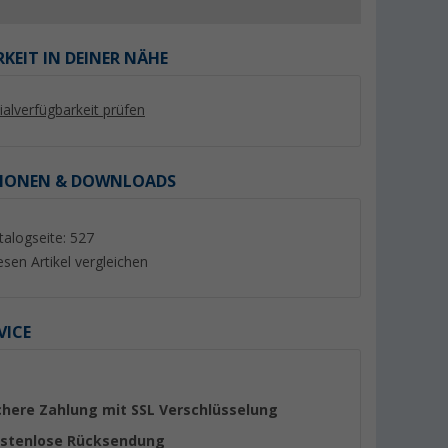
KEIT IN DEINER NÄHE
lialverfügbarkeit prüfen
%
%
IONEN & DOWNLOADS
talogseite: 527
esen Artikel vergleichen
feDrive
Truma DuoControl CS
GOK Niederdruckre
.12 KLF x
Gasdruckregler für den
PS 16 bar
Zweiflaschen-Betrieb vertikal
(56)
(28)
168,- €
13,
€
VICE
99
UVP 209,- €
UVP 17,50 €
chere Zahlung mit SSL Verschlüsselung
stenlose Rücksendung