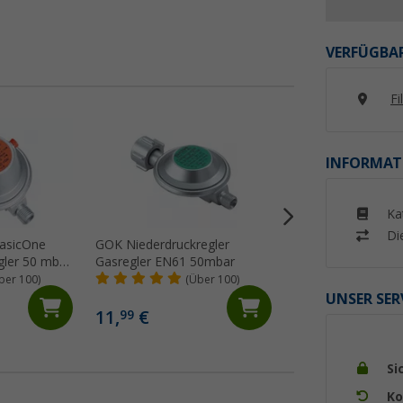
VERFÜGBAR
Fi
%
INFORMAT
Ka
Di
asicOne
GOK Niederdruckregler
GOK Caramatic Sa
ler 50 mbar
Gasregler EN61 50mbar
50mbar 1,5 kg/h G
N
RVS8/10 SV
ber 100)
(Über 100)
(16)
134,- €
UNSER SER
11,
€
99
UVP 179,90 €
Si
Ko