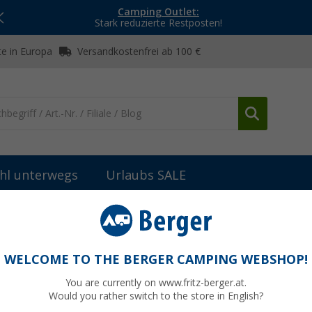
Camping Outlet:
Stark reduzierte Restposten!
e in Europa
Versandkostenfrei ab 100 €
hl unterwegs
Urlaubs SALE
ng-Gasdruckregler
Regler T4
WELCOME TO THE BERGER CAMPING WEBSHOP!
You are currently on www.fritz-berger.at.
Would you rather switch to the store in English?
bisher
51