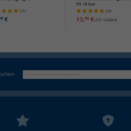
PS 16 bar
(35)
(28)
€
13,
€
99
99
UVP
17,50 €
schein