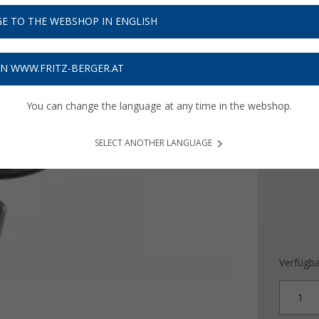
46,
9
E TO THE WEBSHOP IN ENGLISH
Preise inkl
Bis zu 
ON WWW.FRITZ-BERGER.AT
You can change the language at any time in the webshop.
Gasdruc
50 mb
SELECT ANOTHER LANGUAGE
Verfügba
1