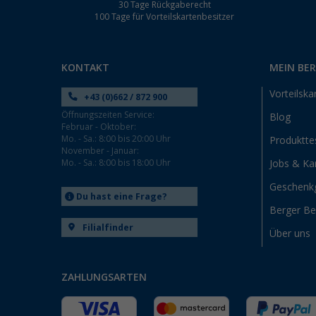
30 Tage Rückgaberecht
100 Tage für Vorteilskartenbesitzer
KONTAKT
MEIN BE
Vorteilska
+43 (0)662 / 872 900
Öffnungszeiten Service:
Blog
Februar - Oktober:
Mo. - Sa.: 8:00 bis 20:00 Uhr
Produktte
November - Januar:
Mo. - Sa.: 8:00 bis 18:00 Uhr
Jobs & Kar
Geschenk
Du hast eine Frage?
Berger B
Filialfinder
Über uns
ZAHLUNGSARTEN