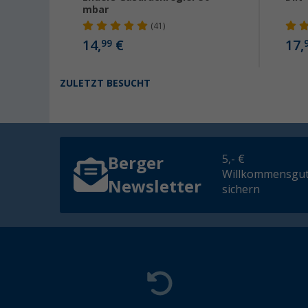
mbar
(41)
14,
€
17,
99
ZULETZT BESUCHT
5,- €
Berger
Willkommensgut
Newsletter
sichern