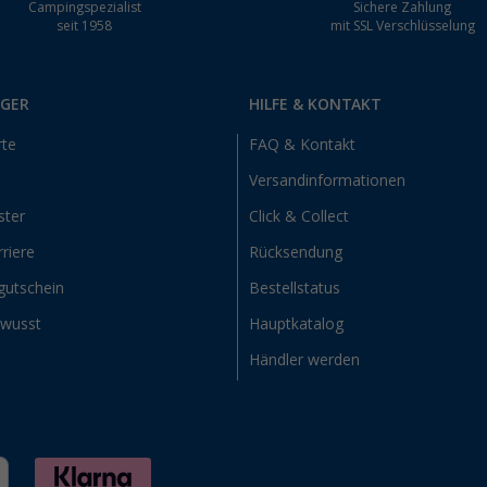
Campingspezialist
Sichere Zahlung
seit 1958
mit SSL Verschlüsselung
RGER
HILFE & KONTAKT
rte
FAQ & Kontakt
Versandinformationen
ster
Click & Collect
riere
Rücksendung
gutschein
Bestellstatus
ewusst
Hauptkatalog
Händler werden