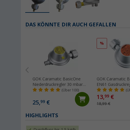
DAS KÖNNTE DIR AUCH GEFALLEN
%
GOK Caramatic BasicOne
GOK Caramatic B
Niederdruckregler 30 mbar
EN61 Gasdruckreg
ohne Manometer 1,2 kg/h
KLF x G 1/4 LH-K
(Über 100)
(Ü
13,
€
99
25,
€
99
18,99 €
HIGHLIGHTS
Durchfluss bis 1,5 kg/h