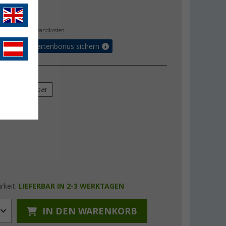
€
9
. MwSt.,
zzgl. Versandkosten
5% Vorteilskartenbonus sichern
k
ar
30 mbar
rkeit:
LIEFERBAR IN 2-3 WERKTAGEN
IN DEN WARENKORB