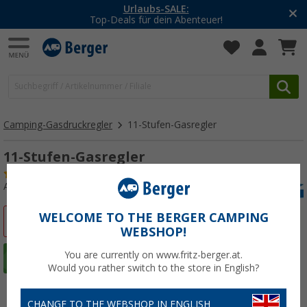
Urlaubs-SALE:
Top-Deals für dein Abenteuer!
Camping-Gasdruckregler
11-Stufen-Gasregler
11-Stufen-Gasregler
(25)
Art.-Nr.: 112730
WELCOME TO THE BERGER CAMPING
%
WEBSHOP!
You are currently on www.fritz-berger.at.
Would you rather switch to the store in English?
CHANGE TO THE WEBSHOP IN ENGLISH