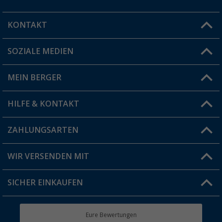
KONTAKT
SOZIALE MEDIEN
Du hast eine Frage?
MEIN BERGER
Filiale finden
HILFE & KONTAKT
Vorteilskarte
Blog
ZAHLUNGSARTEN
FAQ & Kontakt
Produkttester
Versandinformationen
WIR VERSENDEN MIT
Jobs & Karriere
Click & Collect
SICHER EINKAUFEN
Geschenkgutschein
Rücksendung
Berger Bewusst
Eure Bewertungen
Bestellstatus