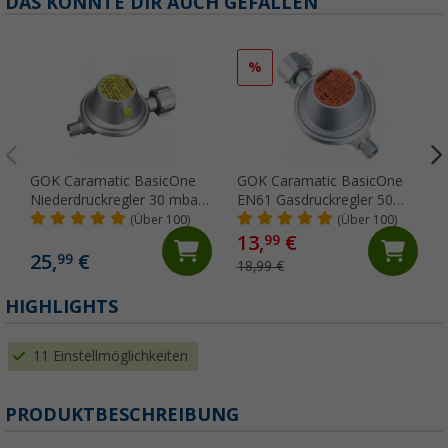
DAS KÖNNTE DIR AUCH GEFALLEN
%
GOK Caramatic BasicOne
GOK Caramatic BasicOne
Niederdruckregler 30 mbar
EN61 Gasdruckregler 50
ohne Manometer 1,2 kg/h
mbar KLF x G 1/4 LH-KN
(Über 100)
(Über 100)
13,
€
99
25,
€
99
18,99 €
HIGHLIGHTS
11 Einstellmöglichkeiten
PRODUKTBESCHREIBUNG