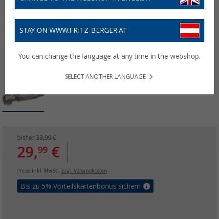
STAY ON WWW.FRITZ-BERGER.AT
You can change the language at any time in the webshop.
SELECT ANOTHER LANGUAGE
bisher
33,99 €
29,
€
99
Preise inkl. MwSt.,
zzgl. Versandkosten
Bis zu 5% Vorteilskartenbonus sichern