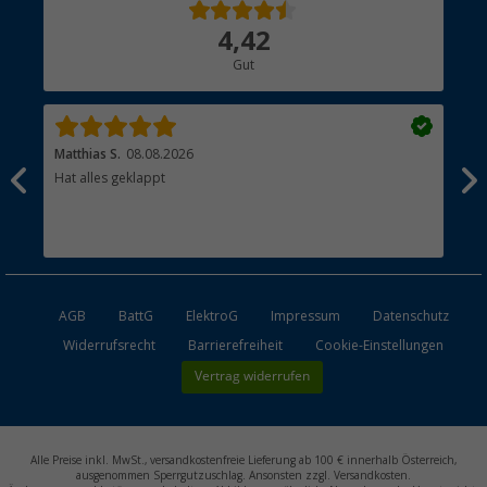
Über uns
4,42
Hauptkatalog
Gut
Händler werden
Matthias S.
08.08.2026
Kat
Hat alles geklappt
Sch
Bez
AGB
BattG
ElektroG
Impressum
Datenschutz
Widerrufsrecht
Barrierefreiheit
Cookie-Einstellungen
Vertrag widerrufen
Alle Preise inkl. MwSt., versandkostenfreie Lieferung ab 100 € innerhalb Österreich,
ausgenommen Sperrgutzuschlag. Ansonsten zzgl. Versandkosten.