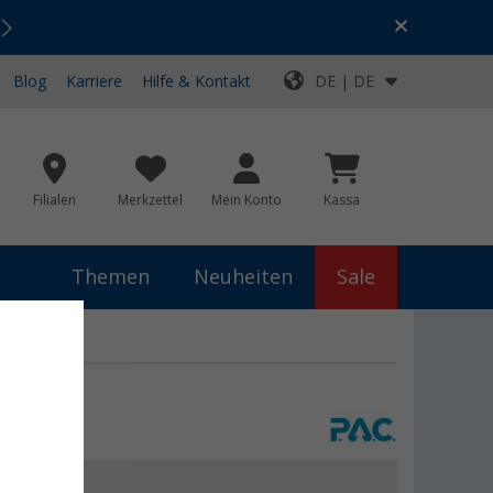
Urlaubs-SALE:
Top-Deals für dein Abenteuer!
Blog
Karriere
Hilfe & Kontakt
DE | DE
Filialen
Merkzettel
Mein Konto
Kassa
Themen
Neuheiten
Sale
 €