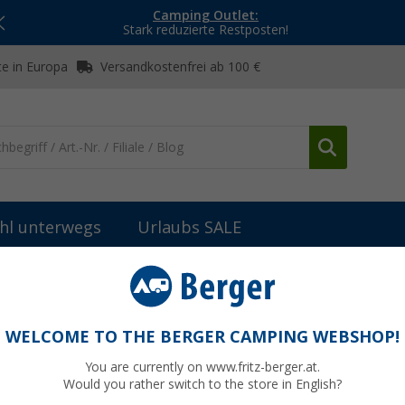
Camping Outlet:
Stark reduzierte Restposten!
e in Europa
Versandkostenfrei ab 100 €
hl unterwegs
Urlaubs SALE
A.C. Socke Women Trekking Classic Wool
ic Wool
WELCOME TO THE BERGER CAMPING WEBSHOP!
You are currently on www.fritz-berger.at.
Would you rather switch to the store in English?
UVP
16,95