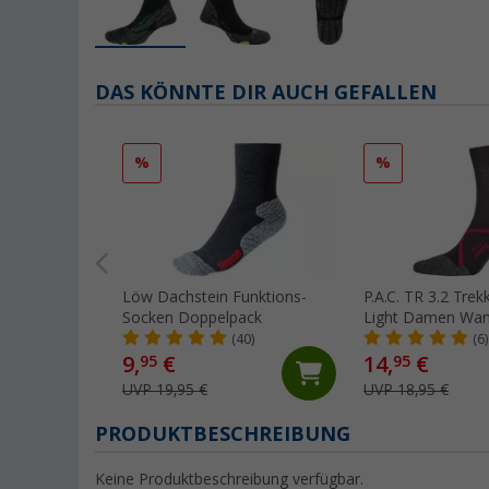
DAS KÖNNTE DIR AUCH GEFALLEN
%
%
Löw Dachstein Funktions-
P.A.C. TR 3.2 Tre
Socken Doppelpack
Light Damen Wan
(40)
(6)
9,
€
14,
€
95
95
UVP 19,95 €
UVP 18,95 €
PRODUKTBESCHREIBUNG
Keine Produktbeschreibung verfügbar.