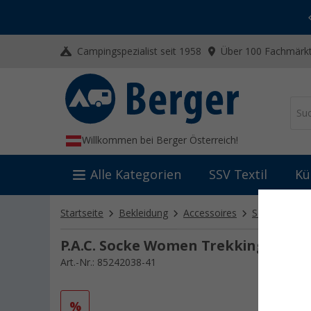
-20% auf Kleidung und Schuhe
Mit dem Aktionscode
20SSV
Campingspezialist seit 1958
Über 100 Fachmärkt
Willkommen bei Berger Österreich!
Alle Kategorien
SSV Textil
Kü
Startseite
Bekleidung
Accessoires
Socken
P.
P.A.C. Socke Women Trekking Class
Art.-Nr.: 85242038-41
%