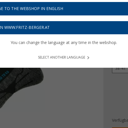
9,
95
E TO THE WEBSHOP IN ENGLISH
Preise inkl
Bis zu 
ON WWW.FRITZ-BERGER.AT
You can change the language at any time in the webshop.
Farbe
SELECT ANOTHER LANGUAGE
Größe
38-41
Verfügba