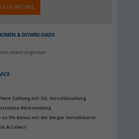
LICHE ARTIKEL
IONEN & DOWNLOADS
%
%
esen Artikel vergleichen
VICE
urz-Socken
Löw Napoli Sneaker Socken
P.A.C. Active Footie
5er Pack
1.0 Damen Socken
(23)
chere Zahlung mit SSL Verschlüsselung
4,
€
6,
€
95
95
stenlose Rücksendung
UVP 14,95 €
UVP 7,95 €
s zu 5% Bonus mit der Berger Vorteilskarte
ick & Collect