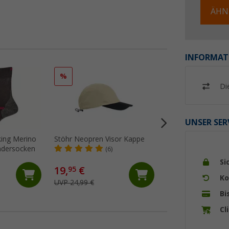
ÄHN
INFORMAT
%
%
Di
UNSER SER
kking Merino
Stöhr Neopren Visor Kappe
Löw Matterhorn K
dersocken
Doppelpack
(6)
(10)
Si
19,
€
7,
€
95
95
Ko
UVP 24,99 €
UVP 19,95 €
Bi
Cl