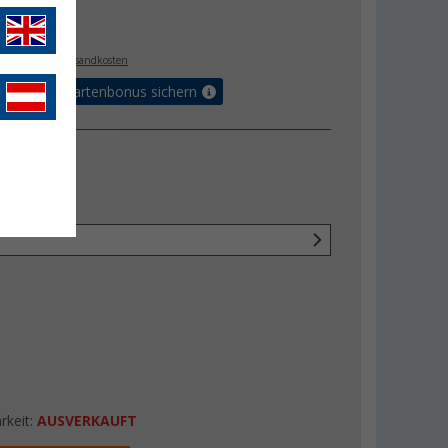
€
. MwSt.,
zzgl. Versandkosten
5% Vorteilskartenbonus sichern
rkeit:
AUSVERKAUFT