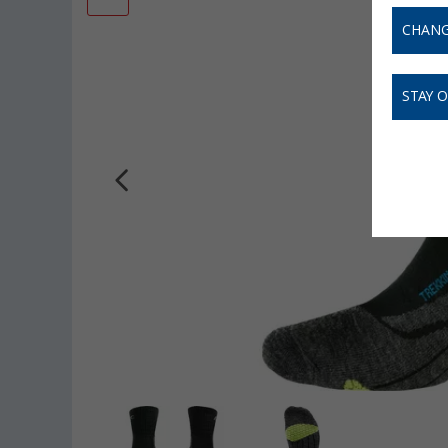
CHANG
STAY 