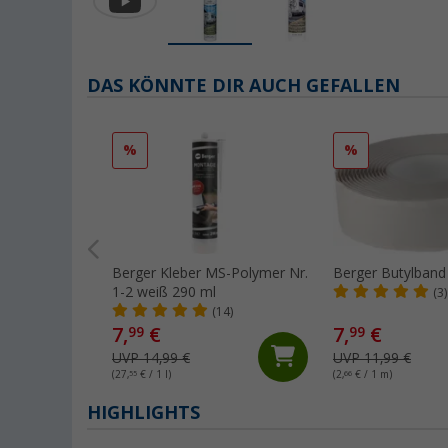
DAS KÖNNTE DIR AUCH GEFALLEN
%
%
Berger Kleber MS-Polymer Nr.
Berger Butylban
1-2 weiß 290 ml
(3)
(14)
7,
€
7,
€
99
99
UVP 14,99 €
UVP 11,99 €
(27,
55
€ / 1 l)
(2,
66
€ / 1 m)
HIGHLIGHTS