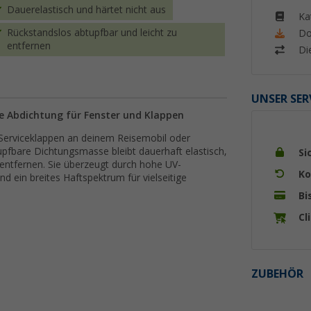
Dauerelastisch und härtet nicht aus
Ka
Rückstandslos abtupfbar und leicht zu
Do
entfernen
Di
UNSER SER
e Abdichtung für Fenster und Klappen
 Serviceklappen an deinem Reisemobil oder
pfbare Dichtungsmasse bleibt dauerhaft elastisch,
Si
s entfernen. Sie überzeugt durch hohe UV-
Ko
 ein breites Haftspektrum für vielseitige
Bi
Cl
ZUBEHÖR