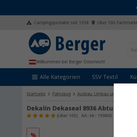
-20% auf Kleidung und Schuhe
Mit dem Aktionscode
20SSV
Campingspezialist seit 1958
Über 100 Fachmärkt
Willkommen bei Berger Österreich!
Alle Kategorien
SSV Textil
Kü
Startseite
Fahrzeug
Ausbau, Umbau und Innenaus
Dekalin Dekaseal 8936 Abtupfbare
(
Über
100)
Art.-Nr.: 199800
%