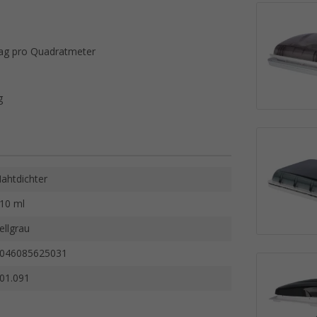
Tag pro Quadratmeter
g
ahtdichter
10 ml
ellgrau
046085625031
01.091