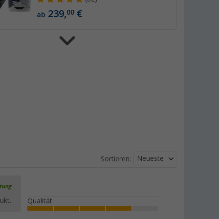
239,
€
00
ab
Berger Turbo Vent Dachhaube mit
Ventilator und Mosiktoschutz 28 x 28
cm 12 V
(14)
54,
€
99
UVP
74,99 €
Fiamma Vent Dachhaube 40x40
Neueste
Sortieren:
(8)
76,
€
99
ab
UVP
119,- €
rtung
ukt.
Qualität