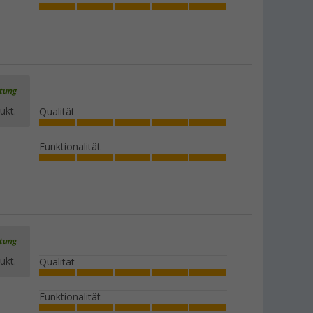
100,
€
03
UVP
107,- €
MPK Modell 29 Dachhaube mit
Klapprahmen 28x28 cm
rtung
(66)
ukt.
Qualität
63,
€
99
Funktionalität
rtung
ukt.
Qualität
Funktionalität