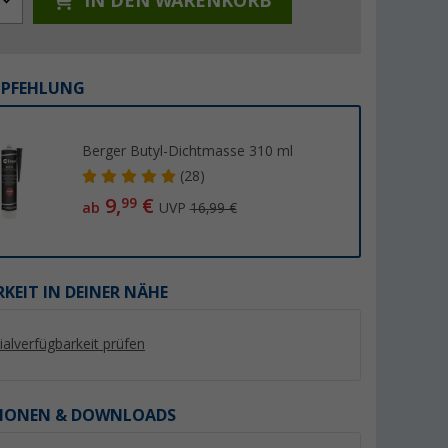
IN DEN WARENKORB
MPFEHLUNG
%
%
Berger Butyl-Dichtmasse 310 ml
(28)
9,
€
99
ab
UVP
16,99 €
Sika Sikaflex 522 STP-
Polyplastic Fenstera
KEIT IN DEINER NÄHE
Klebdichtstoff 300 ml Weiß
mit Klick Klack Aut
cm rechts
er 100)
(44)
(Übe
9,
€
99
lialverfügbarkeit prüfen
19,
€
99
UVP 16,89 €
UVP 25,99 €
(33,
30
€ / 1 l)
IONEN & DOWNLOADS