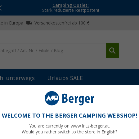
Camping Outlet:
Stark reduzierte Restposten!
e in Europa
Versandkostenfrei ab 100 €
hl unterwegs
Urlaubs SALE
bau
Klebstoffe & Dichtmittel
Dekalin Dekaseal 8936 Abtupfbar
 Dichtungsmasse 310 ml hellgrau
WELCOME TO THE BERGER CAMPING WEBSHOP!
You are currently on www.fritz-berger.at.
Would you rather switch to the store in English?
UVP
17,75