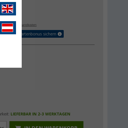
€
9
. MwSt.,
zzgl. Versandkosten
5% Vorteilskartenbonus sichern
rkeit:
LIEFERBAR IN 2-3 WERKTAGEN