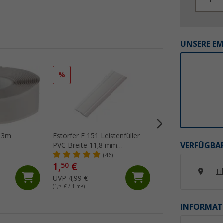
UNSERE E
%
%
d 3m
Estorfer E 151 Leistenfüller
Berger Chenille-
VERFÜGBAR
PVC Breite 11,8 mm
Flauschvorhang
Meterware weiß
(46)
(Üb
1,
€
50
Fi
19,
€
99
UVP 4,99 €
UVP 34,99 €
(1,
50
€ / 1 m²)
INFORMAT