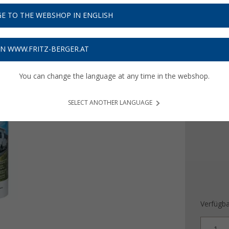
12,
9
E TO THE WEBSHOP IN ENGLISH
41,
€ / l
90
Preise inkl
ON WWW.FRITZ-BERGER.AT
Bis zu 
You can change the language at any time in the webshop.
Farbe
SELECT ANOTHER LANGUAGE
Verfügba
1