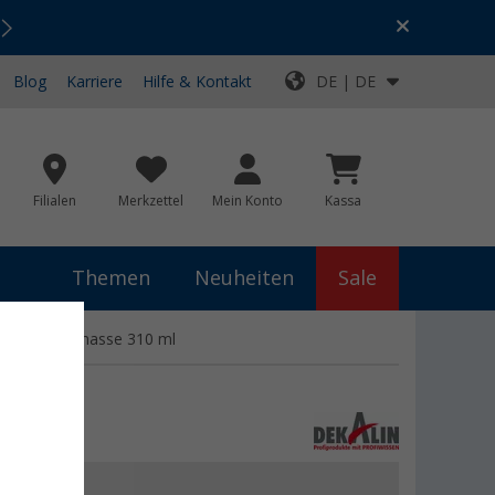
Urlaubs-SALE:
Top-Deals für dein Abenteuer!
Blog
Karriere
Hilfe & Kontakt
DE | DE
Filialen
Merkzettel
Mein Konto
Kassa
Themen
Neuheiten
Sale
e Dichtungsmasse 310 ml
 €