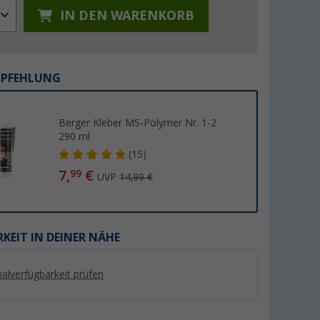
IN DEN WARENKORB
MPFEHLUNG
%
%
Berger Kleber MS-Polymer Nr. 1-2
290 ml
(15)
7,
€
99
UVP
14,99 €
8936
Berger Chenille-
Sika Sikaflex 522 S
ungsmasse
Flauschvorhang
Klebdichtstoff 300
er 100)
(Über 100)
(44)
9,
€
KEIT IN DEINER NÄHE
99
19,
€
99
UVP 16,89 €
UVP 34,99 €
(33,
30
€ / 1 l)
lialverfügbarkeit prüfen