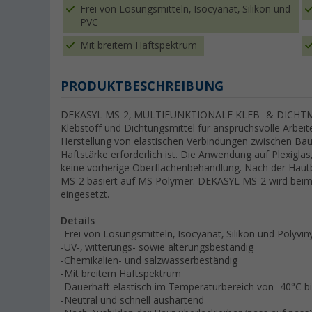
Frei von Lösungsmitteln, Isocyanat, Silikon und
PVC
Mit breitem Haftspektrum
PRODUKTBESCHREIBUNG
DEKASYL MS-2, MULTIFUNKTIONALE KLEB- & DICHTMAS
Klebstoff und Dichtungsmittel für anspruchsvolle Arbeite
Herstellung von elastischen Verbindungen zwischen Baut
Haftstärke erforderlich ist. Die Anwendung auf Plexigla
keine vorherige Oberflächenbehandlung. Nach der Hautb
MS-2 basiert auf MS Polymer. DEKASYL MS-2 wird be
eingesetzt.
Details
-Frei von Lösungsmitteln, Isocyanat, Silikon und Polyviny
-UV-, witterungs- sowie alterungsbeständig
-Chemikalien- und salzwasserbeständig
-Mit breitem Haftspektrum
-Dauerhaft elastisch im Temperaturbereich von -40°C b
-Neutral und schnell aushärtend