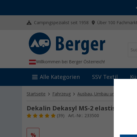
-20% auf Kleidung und Schuhe
Mit dem Aktionscode
20SSV
Campingspezialist seit 1958
Über 100 Fachmärkt
Willkommen bei Berger Österreich!
Alle Kategorien
SSV Textil
Kü
Startseite
Fahrzeug
Ausbau, Umbau und Innenaus
Dekalin Dekasyl MS-2 elastischer K
(39)
Art.-Nr.: 233500
%