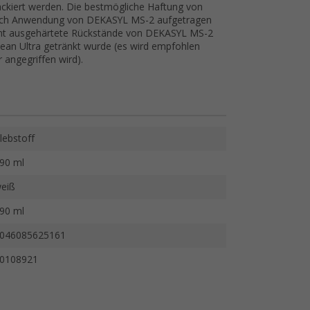
ackiert werden. Die bestmögliche Haftung von
n nach Anwendung von DEKASYL MS-2 aufgetragen
nicht ausgehärtete Rückstände von DEKASYL MS-2
lean Ultra getränkt wurde (es wird empfohlen
 angegriffen wird).
lebstoff
90 ml
eiß
90 ml
046085625161
0108921