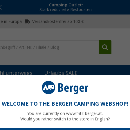
Camping Outlet:
Stark reduzierte Restposten!
e in Europa
Versandkostenfrei ab 100 €
hl unterwegs
Urlaubs SALE
bau
Klebstoffe & Dichtmittel
Dekalin Dekasyl MS-2 elastischer K
leb- und Dichtstoff 290 ml weiß
WELCOME TO THE BERGER CAMPING WEBSHOP!
You are currently on www.fritz-berger.at.
Would you rather switch to the store in English?
UVP
19,90