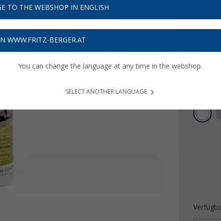
15,
E TO THE WEBSHOP IN ENGLISH
9
55,
€ / l
14
ON WWW.FRITZ-BERGER.AT
Preise inkl
Bis zu 
You can change the language at any time in the webshop.
Produ
SELECT ANOTHER LANGUAGE
Farbe
Verfügba