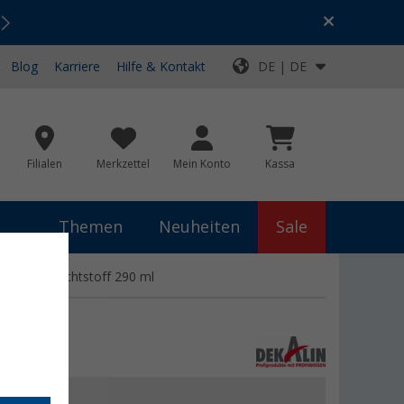
Urlaubs-SALE:
Top-Deals für dein Abenteuer!
Blog
Karriere
Hilfe & Kontakt
DE | DE
Filialen
Merkzettel
Mein Konto
Kassa
Themen
Neuheiten
Sale
leb- und Dichtstoff 290 ml
 €