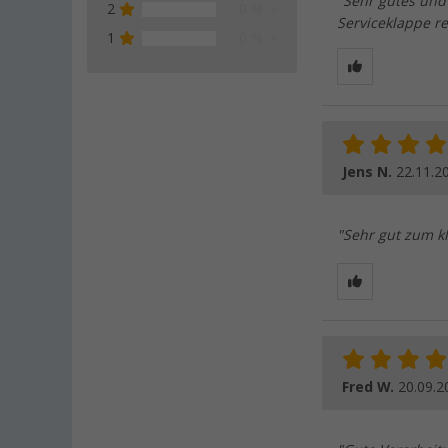
"Sehr gutes un
2
0 %
Serviceklappe re
1
0 %
Jens N.
22.11.2
"Sehr gut zum kl
Fred W.
20.09.2