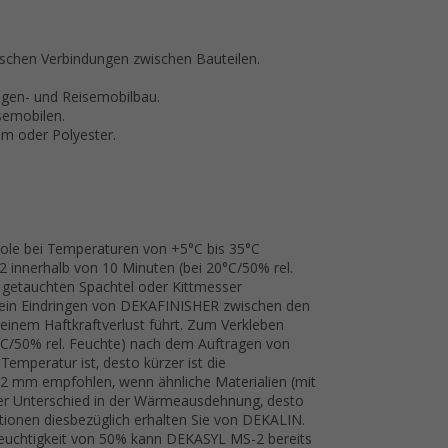
)
tischen Verbindungen zwischen Bauteilen.
gen- und Reisemobilbau.
semobilen.
um oder Polyester.
tole bei Temperaturen von +5°C bis 35°C
 innerhalb von 10 Minuten (bei 20°C/50% rel.
getauchten Spachtel oder Kittmesser
e ein Eindringen von DEKAFINISHER zwischen den
einem Haftkraftverlust führt. Zum Verkleben
°C/50% rel. Feuchte) nach dem Auftragen von
mperatur ist, desto kürzer ist die
n 2 mm empfohlen, wenn ähnliche Materialien (mit
r der Unterschied in der Wärmeausdehnung, desto
mationen diesbezüglich erhalten Sie von DEKALIN.
tfeuchtigkeit von 50% kann DEKASYL MS-2 bereits