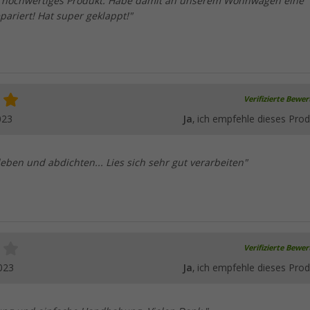
d hochwertiges Produkt. Habe damit an unserem Wohnwagen eine
pariert! Hat super geklappt!"
Verifizierte Bewe
023
Ja
, ich empfehle dieses Prod
eben und abdichten... Lies sich sehr gut verarbeiten"
Verifizierte Bewe
023
Ja
, ich empfehle dieses Prod