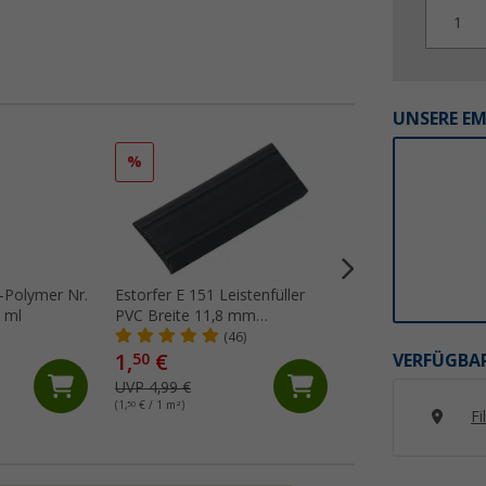
1
UNSERE E
%
%
-Polymer Nr.
Estorfer E 151 Leistenfüller
Dekalin Dekaseal 
 ml
PVC Breite 11,8 mm
Abtupfbare Dicht
Meterware schwarz
310 ml hellgrau
(46)
(Üb
1,
€
12,
€
VERFÜGBAR
50
99
UVP 4,99 €
UVP 17,75 €
(1,
50
€ / 1 m²)
(41,
90
€ / 1 l)
Fi