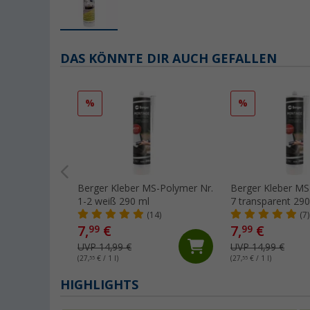
DAS KÖNNTE DIR AUCH GEFALLEN
%
%
Berger Kleber MS-Polymer Nr.
Berger Kleber MS
1-2 weiß 290 ml
7 transparent 290
(14)
(7)
7,
€
7,
€
99
99
UVP 14,99 €
UVP 14,99 €
(27,
55
€ / 1 l)
(27,
55
€ / 1 l)
HIGHLIGHTS