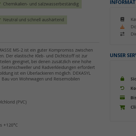
INFORMAT
Chemikalien- und salzwasserbeständig
Ka
Neutral und schnell aushärtend
Do
Di
SE MS-2 ist ein guter Kompromiss zwischen
UNSER SER
n. Der elastische Kleb- und Dichtstoff ist zur
eilen geeignet, bei denen zusätzlich eine hohe
s, Seitenschweller und Radverkleidungen erfordert
ildung ist ein Überlackieren möglich. DEKASYL
Si
im Bau von Wohnwagen und Reisemobilen
Ko
Bi
lchlorid (PVC)
Cl
is +120°C