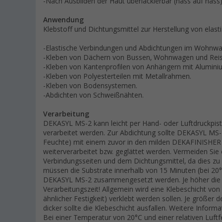
-Nach Ausbilden der Haut überlackierbar (nass auf nass
Anwendung
Klebstoff und Dichtungsmittel zur Herstellung von elas
-Elastische Verbindungen und Abdichtungen im Wohnwa
-Kleben von Dächern von Bussen, Wohnwagen und Rei
-Kleben von Kantenprofilen von Anhängern mit Alumini
-Kleben von Polyesterteilen mit Metallrahmen.
-Kleben von Bodensystemen.
-Abdichten von Schweißnähten.
Verarbeitung
DEKASYL MS-2 kann leicht per Hand- oder Luftdruckpis
verarbeitet werden. Zur Abdichtung sollte DEKASYL MS-2
Feuchte) mit einem zuvor in den milden DEKAFINISHER 
weiterverarbeitet bzw. geglättet werden. Vermeiden Si
Verbindungsseiten und dem Dichtungsmittel, da dies zu 
müssen die Substrate innerhalb von 15 Minuten (bei 20
DEKASYL MS-2 zusammengesetzt werden. Je höher die Te
Verarbeitungszeit! Allgemein wird eine Klebeschicht vo
ähnlicher Festigkeit) verklebt werden sollen. Je größe
dicker sollte die Klebeschicht ausfallen. Weitere Infor
Bei einer Temperatur von 20°C und einer relativen Luf