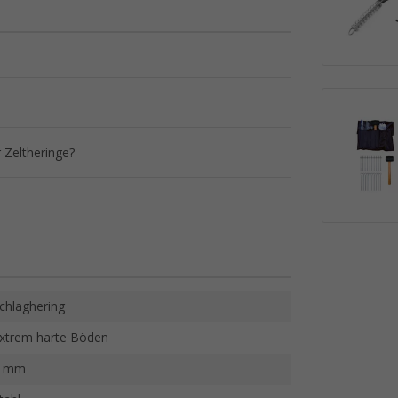
 Zeltheringe?
chlaghering
xtrem harte Böden
7 mm