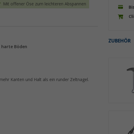
Mit offener Öse zum leichteren Abspannen
Bi
Cl
ZUBEHÖR
m harte Böden
 mehr Kanten und Halt als ein runder Zeltnagel.