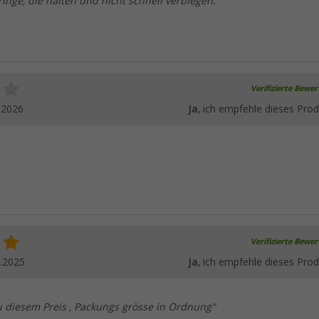
ringe, die halten und nicht schnell verbiegen. "
Verifizierte Bewe
.2026
Ja
, ich empfehle dieses Prod
Verifizierte Bewe
.2025
Ja
, ich empfehle dieses Prod
u diesem Preis , Packungs grösse in Ordnung"