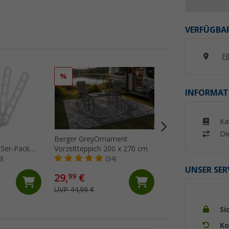
VERFÜGBAR
Fi
%
%
INFORMAT
Ka
Di
Berger GreyOrnament
Berger GreyNatur
 5er-Pack
Vorzeltteppich 200 x 270 cm
Vorzeltteppich 25
0)
(34)
(24)
UNSER SER
29,
€
64,
€
99
99
UVP 44,99 €
UVP 74,99 €
Si
Ko