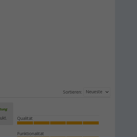
Berger Zeltspanner, 5er-Pack
(86)
6,
€
99
UVP
8,99 €
Berger Zeltspannleinen, 4er-Pack
(44)
6,
€
99
ab
UVP
8,99 €
Neueste
Sortieren:
rtung
ukt.
Qualität
Funktionalität