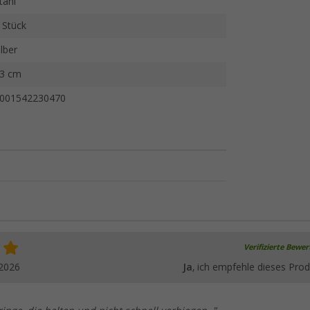
tahl
 Stück
ilber
3 cm
001542230470
Verifizierte Bewe
.2026
Ja
, ich empfehle dieses Prod