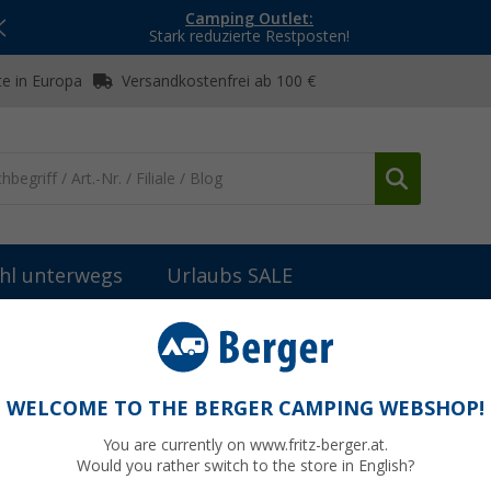
Camping Outlet:
Stark reduzierte Restposten!
e in Europa
Versandkostenfrei ab 100 €
hl unterwegs
Urlaubs SALE
ringe & Abspannmaterial
Berger Dreikant Zelthering aus Stahl für
aus Stahl für extrem harte Böden, 6er-Pack
WELCOME TO THE BERGER CAMPING WEBSHOP!
You are currently on www.fritz-berger.at.
Would you rather switch to the store in English?
UVP
10,99