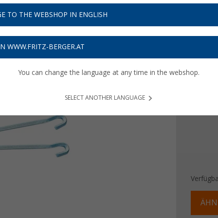
8,
99
E TO THE WEBSHOP IN ENGLISH
Preise inkl
Bis zu 
ON WWW.FRITZ-BERGER.AT
You can change the language at any time in the webshop.
Länge
23 cm
SELECT ANOTHER LANGUAGE
Verfügba
ÄHN