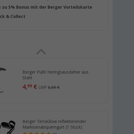
s zu 5% Bonus mit der Berger Vorteilskarte
ick & Collect
Berger PullX Heringsauszieher aus
Stahl
4,
€
99
UVP
6,99 €
Berger TerraGlow reflektierender
Markisenabspanngurt (1 Stück)