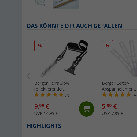
DAS KÖNNTE DIR AUCH GEFALLEN
%
%
Berger TerraGlow
Berger Leiter-
reflektierender
Abspannelement,
Markisenabspanngurt (1
Transparent
(2)
(4
Stück)
9,
€
5,
€
99
99
UVP 14,99 €
UVP 7,99 €
HIGHLIGHTS