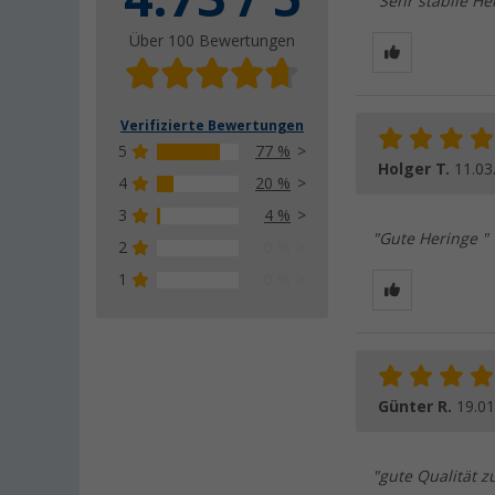
"Sehr stabile He
Über 100 Bewertungen
Verifizierte Bewertungen
5
77 %
Holger T.
11.03
4
20 %
3
4 %
"Gute Heringe "
2
0 %
1
0 %
Günter R.
19.01
"gute Qualität z