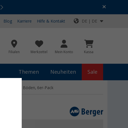
Urlaubs-SALE:
Top-Deals für dein Abenteuer!
Blog
Karriere
Hilfe & Kontakt
DE | DE
Filialen
Merkzettel
Mein Konto
Kassa
Themen
Neuheiten
Sale
 extrem harte Böden, 6er-Pack
 €