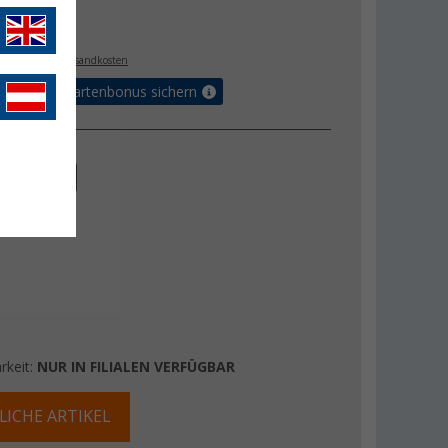
€
. MwSt.,
zzgl. Versandkosten
5% Vorteilskartenbonus sichern
30 cm
rkeit:
NUR IN FILIALEN VERFÜGBAR
LICHE ARTIKEL