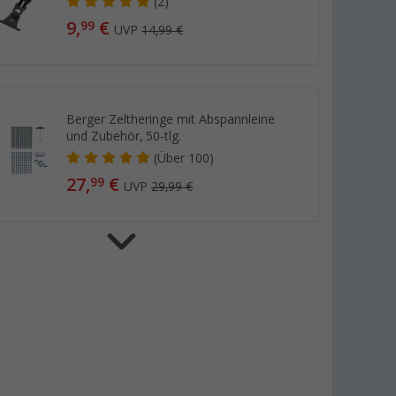
(2)
9,
€
99
UVP
14,99 €
Berger Zeltheringe mit Abspannleine
und Zubehör, 50-tlg.
(
Über
100)
27,
€
99
UVP
29,99 €
Berger Reflektierende Spannleine, 4er-
Pack 4 m
(46)
9,
€
99
UVP
11,99 €