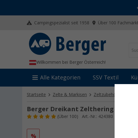
-20% auf Kleidung und Schuhe
Mit dem Aktionscode
20SSV
Campingspezialist seit 1958
Über 100 Fachmärkt
Willkommen bei Berger Österreich!
Alle Kategorien
SSV Textil
Kü
Startseite
Zelte & Markisen
Zeltzubehör
Zelthe
Berger Dreikant Zelthering 23 cm 
(
Über
100)
Art.-Nr.: 424380
%