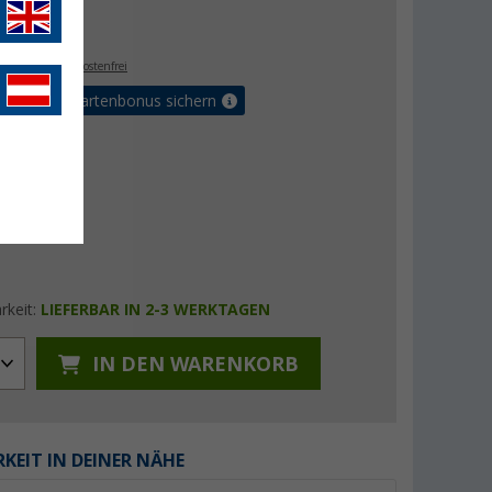
€
9
. MwSt.,
versandkostenfrei
5% Vorteilskartenbonus sichern
rkeit:
LIEFERBAR IN 2-3 WERKTAGEN
IN DEN WARENKORB
KEIT IN DEINER NÄHE