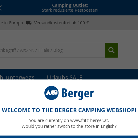
Camping Outlet:
Stark reduzierte Restposten!
e in Europa
Versandkostenfrei ab 100 €
hl unterwegs
Urlaubs SALE
Wasserversorgung Ersatzteile und Zubehör
Außenanschluss
WELCOME TO THE BERGER CAMPING WEBSHOP!
You are currently on www.fritz-berger.at.
Would you rather switch to the store in English?
bisher
74