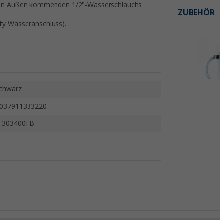
 von Außen kommenden 1/2"-Wasserschlauchs
ZUBEHÖR
ity Wasseranschluss).
chwarz
037911333220
-303400FB