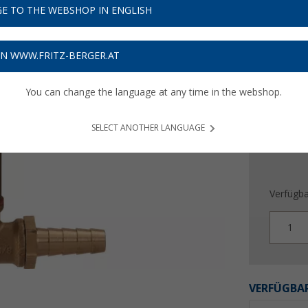
66,
E TO THE WEBSHOP IN ENGLISH
9
Preise inkl
ON WWW.FRITZ-BERGER.AT
Bis zu 
You can change the language at any time in the webshop.
SELECT ANOTHER LANGUAGE
Verfügba
1
VERFÜGBAR