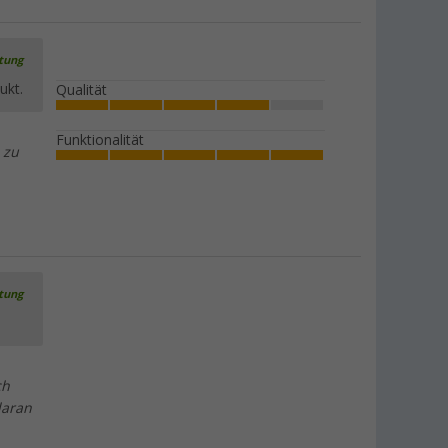
rtung
ukt.
Qualität
Funktionalität
 zu
rtung
ch
daran