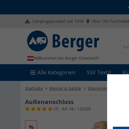
-20% auf Kleidung und Schuhe
Mit dem Aktionscode
20SSV
Campingspezialist seit 1958
Über 100 Fachmärkt
Willkommen bei Berger Österreich!
Alle Kategorien
SSV Textil
Kü
Startseite
Wasser & Sanitär
Wasserversorgung
Außenanschluss
(7)
Art.-Nr.: 120320
%