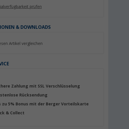
lialverfügbarkeit prüfen
IONEN & DOWNLOADS
%
%
esen Artikel vergleichen
VICE
h grau Ø 25
Berger TP25 Premium
Berger Einfüllkanne
Tauchpumpe lebensmittelecht
flexiblem Ausgießer
chere Zahlung mit SSL Verschlüsselung
12V 1,8 bar 25 l/min
(22)
(Übe
stenlose Rücksendung
26,
€
19,
€
99
99
UVP 34,99 €
UVP 29,99 €
s zu 5% Bonus mit der Berger Vorteilskarte
ick & Collect