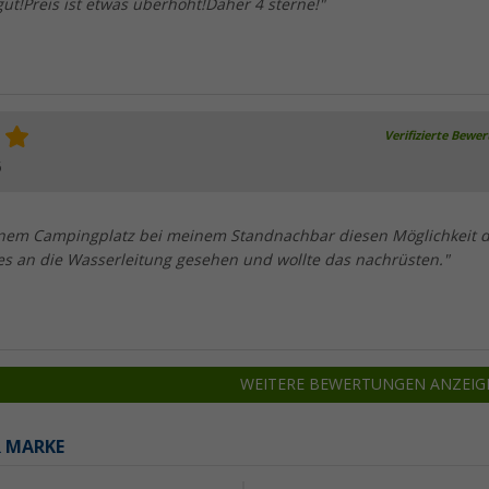
ut!Preis ist etwas überhöht!Daher 4 sterne!"
Verifizierte Bewe
5
einem Campingplatz bei meinem Standnachbar diesen Möglichkeit 
es an die Wasserleitung gesehen und wollte das nachrüsten."
WEITERE BEWERTUNGEN ANZEIG
R MARKE