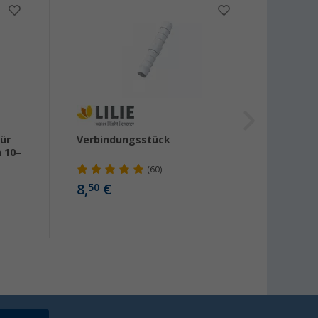
ür
Verbindungsstück
Versc
 10–
(60)
8,
€
7,
50
50