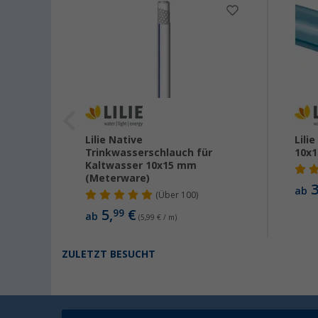
6 mit
Lilie Native
Lili
nister
Trinkwasserschlauch für
10x
Kaltwasser 10x15 mm
(Meterware)
3
ab
(
Über
100)
5,
€
99
ab
(5,99 € / m)
ZULETZT BESUCHT