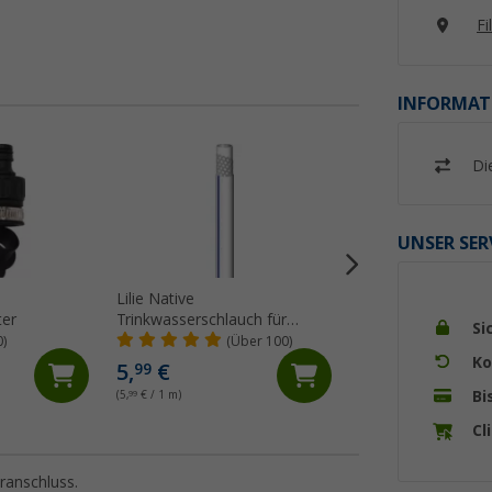
Fi
INFORMAT
Di
UNSER SER
Lilie Native
Lilie Spiralschlauc
er
Trinkwasserschlauch für
mm
Si
Kaltwasser 10x15 mm
0)
(Über 100)
(99)
(Meterware)
Ko
5,
€
5,
€
99
50
Bi
(5,
99
€ / 1 m)
(5,
50
€ / 1 m)
Cl
ranschluss.