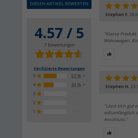
DIESEN ARTIKEL BEWERTEN
Stephan F.
28.0
4.57 / 5
"Klasse Produkt
Wohnwagen. Ein
7 Bewertungen
Verifizierte Bewertungen
5
57 %
4
43 %
Stephen H.
23.
3
0 %
2
0 %
"Lässt sich gut 
1
0 %
vollumfänglich s
Anschluss."