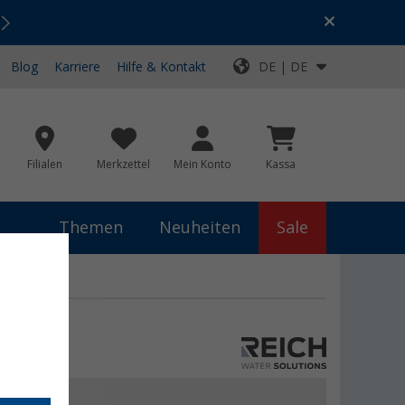
Urlaubs-SALE:
Top-Deals für dein Abenteuer!
Blog
Karriere
Hilfe & Kontakt
DE | DE
Filialen
Merkzettel
Mein Konto
Kassa
Themen
Neuheiten
Sale
,99 €