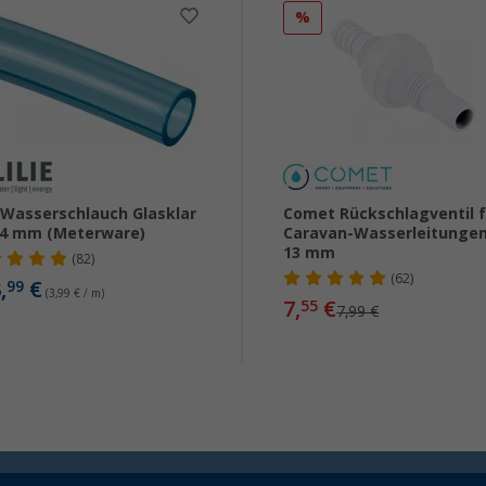
%
e Wasserschlauch Glasklar
Comet Rückschlagventil f
14 mm (Meterware)
Caravan-Wasserleitungen
13 mm
(82)
(62)
,
€
99
(3,99 € / m)
7,
€
55
7,99 €