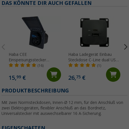
DAS KÖNNTE DIR AUCH GEFALLEN
Haba CEE
Haba Ladegerät Einbau
Einspeisungsstecker
Steckdose C-Line dual USB-
schwarz
A und USB-C 10-24 Volt
(16)
(1)
15,
€
26,
€
99
75
PRODUKTBESCHREIBUNG
Mit zwei Normsteckdosen, Innen-Ø 12 mm, für den Anschluß von
zwei Elektrogeräten, flexibler Anschluß an das Bordnetz,
Universalstecker mit auswechselbarer 16 A-Sicherung.
EIGENSCHAFTEN