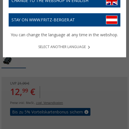
CHANGE TO THE WEBSHOP IN ENGLISH
STAY ON WWW.FRITZ-BERGER.AT
You can change the language at any time in the webshop.
SELECT ANOTHER LANGUAGE
UVP
21,99 €
12,
€
99
Preise inkl. MwSt.,
zzgl. Versandkosten
Bis zu 5% Vorteilskartenbonus sichern