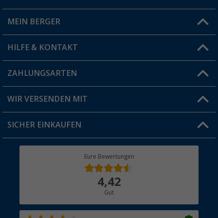
MEIN BERGER
Filiale finden
HILFE & KONTAKT
Vorteilskarte
Blog
ZAHLUNGSARTEN
FAQ & Kontakt
Produkttester
Versandinformationen
WIR VERSENDEN MIT
Jobs & Karriere
Click & Collect
SICHER EINKAUFEN
Geschenkgutschein
Rücksendung
Berger Bewusst
Eure Bewertungen
Bestellstatus
Über uns
4,42
Hauptkatalog
Gut
Händler werden