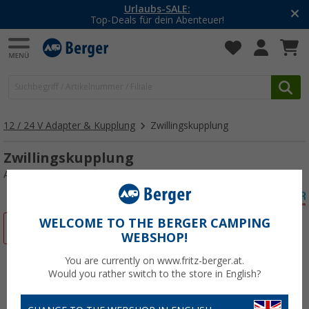
Urlaubs-SALE:
Top-Deals für dein Abenteuer!
12 / 24 V Adapter & Kupplung
Zwillingskupplung
Zwillingskupplung
Art.-Nr.: 143760
WELCOME TO THE BERGER CAMPING
%
WEBSHOP!
You are currently on www.fritz-berger.at.
Would you rather switch to the store in English?