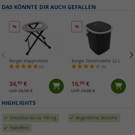
DAS KÖNNTE DIR AUCH GEFALLEN
%
%
Berger Klapptoilette
Berger Eimertoilette 22 L
(2)
(5)
34,
€
16,
€
99
99
UVP 39,99 €
UVP 19,99 €
(
HIGHLIGHTS
Belastbar bis ca. 100 kg
Angenehme Sitzhöhe
Standfest