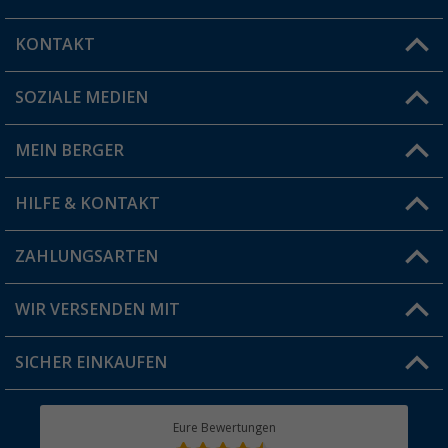
KONTAKT
SOZIALE MEDIEN
Du hast eine Frage?
MEIN BERGER
Filiale finden
HILFE & KONTAKT
Vorteilskarte
Blog
ZAHLUNGSARTEN
FAQ & Kontakt
Produkttester
Versandinformationen
WIR VERSENDEN MIT
Jobs & Karriere
Click & Collect
SICHER EINKAUFEN
Geschenkgutschein
Rücksendung
Berger Bewusst
Eure Bewertungen
Bestellstatus