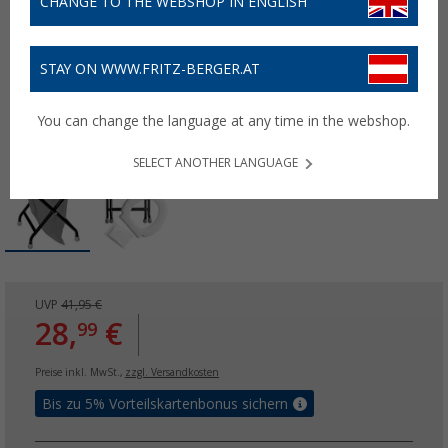
CHANGE TO THE WEBSHOP IN ENGLISH
STAY ON WWW.FRITZ-BERGER.AT
You can change the language at any time in the webshop.
SELECT ANOTHER LANGUAGE
UVP
41,95 €
28,
€
99
Preise inkl. MwSt.,
zzgl. Versandkosten
Bis zu 5% Vorteilskartenbonus sichern