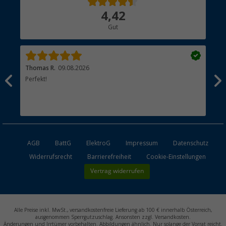
Über uns
4,42
Hauptkatalog
Gut
Händler werden
Thomas R.
09.08.2026
Rei
men.
Perfekt!
Top
esen
AGB
BattG
ElektroG
Impressum
Datenschutz
Widerrufsrecht
Barrierefreiheit
Cookie-Einstellungen
Vertrag widerrufen
Alle Preise inkl. MwSt., versandkostenfreie Lieferung ab 100 € innerhalb Österreich,
ausgenommen Sperrgutzuschlag. Ansonsten zzgl. Versandkosten.
Änderungen und Irrtümer vorbehalten. Abbildungen ähnlich. Nur solange der Vorrat reicht.