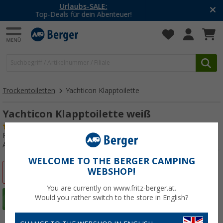
-20% auf Kleidung und Schuhe
Mit dem Aktionscode
20SSV
Trockentoiletten
Yachticon Klapptoilette
Yachticon Klapptoilette weiß
(63)
Produkttester:
Gut
Art.-Nr.: 263780
WELCOME TO THE BERGER CAMPING
WEBSHOP!
%
You are currently on www.fritz-berger.at.
Would you rather switch to the store in English?