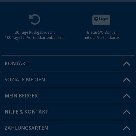
30 Tage Rückgaberecht
Bis zu 5% Bonus
100 Tage für Vorteilskartenbesitzer
mit der Vorteilskarte
KONTAKT
SOZIALE MEDIEN
Du hast eine Frage?
MEIN BERGER
Filiale finden
HILFE & KONTAKT
Vorteilskarte
Blog
ZAHLUNGSARTEN
FAQ & Kontakt