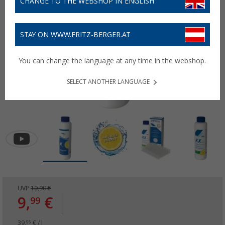
CHANGE TO THE WEBSHOP IN ENGLISH
STAY ON WWW.FRITZ-BERGER.AT
You can change the language at any time in the webshop.
SELECT ANOTHER LANGUAGE
UVP
10,90 €
9,
€
99
39,
€ / l
96