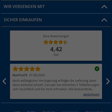
Produkttester
Versandinformationen
WIR VERSENDEN MIT
Jobs & Karriere
Click & Collect
SICHER EINKAUFEN
Geschenkgutschein
Rücksendung
Berger Bewusst
Eure Bewertungen
Bestellstatus
Über uns
4,42
Hauptkatalog
Gut
Händler werden
Manfred R.
07.08.2026
Han
Nach anfänglicher Verzögerung erfolgte die Lieferung dann
Sen
überraschend schnell. Das war bei immerhin 3 Teillieferungen
Lie
sehr beachtlich und für mich erfreulich. Alle Bestandteile
waren gut verpackt und in Ordnung. Das Gerät (Gasgrill)
weiterlesen
funktioniert bestens