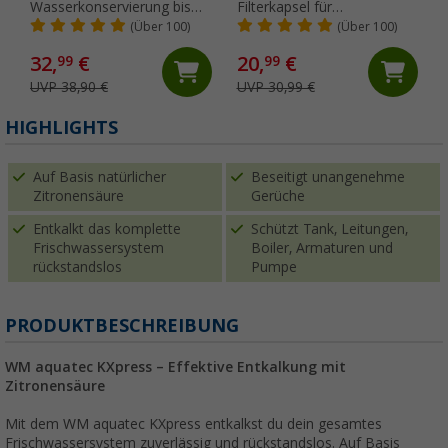
Wasserkonservierung bis
Filterkapsel für
100 Liter Tankgröße
Frischwasserschutz 100
(Über 100)
(Über 100)
Liter
32,
€
20,
€
99
99
UVP 38,90 €
UVP 30,99 €
(
HIGHLIGHTS
Auf Basis natürlicher
Beseitigt unangenehme
Zitronensäure
Gerüche
Entkalkt das komplette
Schützt Tank, Leitungen,
Frischwassersystem
Boiler, Armaturen und
rückstandslos
Pumpe
PRODUKTBESCHREIBUNG
WM aquatec KXpress – Effektive Entkalkung mit
Zitronensäure
Mit dem WM aquatec KXpress entkalkst du dein gesamtes
Frischwassersystem zuverlässig und rückstandslos. Auf Basis