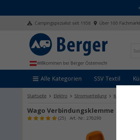
-20% auf Kleidung und Schuhe
Mit dem Aktionscode
20SSV
Campingspezialist seit 1958
Über 100 Fachmärkt
Willkommen bei Berger Österreich!
Alle Kategorien
SSV Textil
Kü
Startseite
Elektro
Stromverteilung
Kabel & Verb
Wago Verbindungsklemme
(25)
Art.-Nr.: 270290