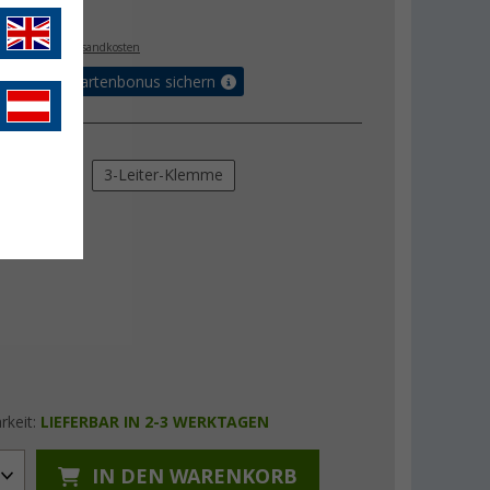
€
. MwSt.,
zzgl. Versandkosten
5% Vorteilskartenbonus sichern
ung
er-Klemme
3-Leiter-Klemme
er-Klemme
rkeit:
LIEFERBAR IN 2-3 WERKTAGEN
IN DEN WARENKORB