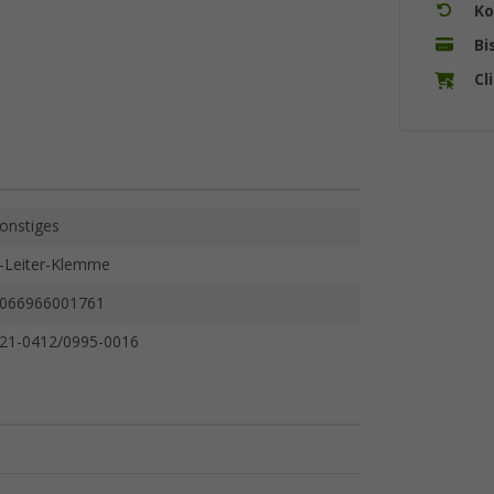
Ko
Bi
Cl
onstiges
-Leiter-Klemme
066966001761
21-0412/0995-0016