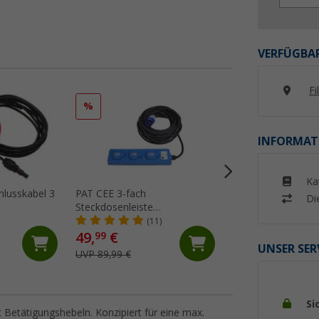
VERFÜGBAR
Fi
%
%
INFORMAT
Ka
lusskabel 3
PAT CEE 3-fach
Berger Y-Verbinde
Di
Steckdosenleiste
(7)
Schutzkontakt 20 Meter
(11)
49,
€
9,
€
99
99
UNSER SER
UVP 89,99 €
UVP 12,99 €
Si
Betätigungshebeln. Konzipiert für eine max.