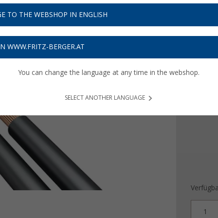
8,
99
E TO THE WEBSHOP IN ENGLISH
Preise inkl
Bis zu 
ON WWW.FRITZ-BERGER.AT
Ausführ
You can change the language at any time in the webshop.
2-Leit
5-Leit
SELECT ANOTHER LANGUAGE
Verfügba
1