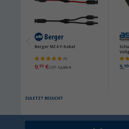
bel
Berger MC4 Y-Kabel
Schu
Vol
(8)
 / 1
9,
€
5,
99
99
UVP
12,99 €
ZULETZT BESUCHT