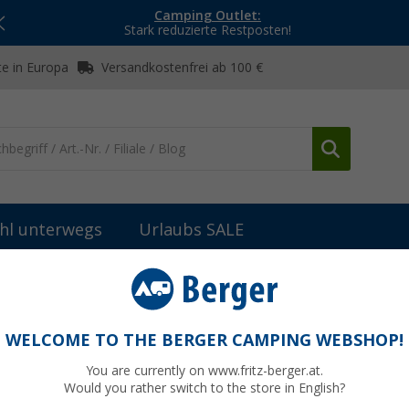
Camping Outlet:
Stark reduzierte Restposten!
e in Europa
Versandkostenfrei ab 100 €
hl unterwegs
Urlaubs SALE
inder
Wago Verbindungsklemme
WELCOME TO THE BERGER CAMPING WEBSHOP!
You are currently on www.fritz-berger.at.
Would you rather switch to the store in English?