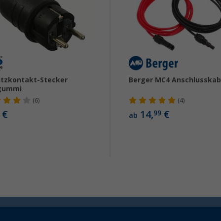
tzkontakt-Stecker
Berger MC4 Anschlusskab
lgummi
(6)
(4)
€
14,
€
99
ab