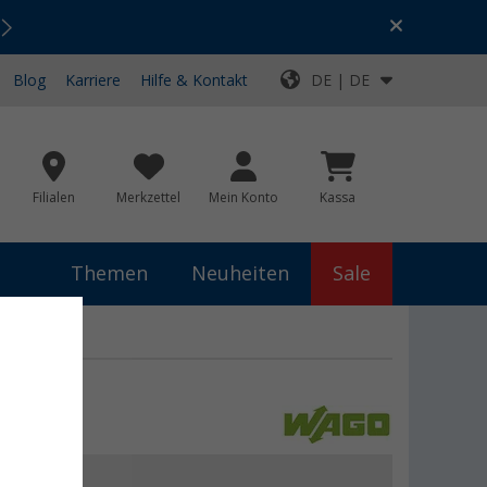
Urlaubs-SALE:
Top-Deals für dein Abenteuer!
Blog
Karriere
Hilfe & Kontakt
DE | DE
Filialen
Merkzettel
Mein Konto
Kassa
Themen
Neuheiten
Sale