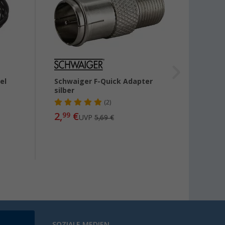
el
Schwaiger F-Quick Adapter
Schut
silber
Vollg
(2)
2,
€
5,
99
99
UVP
5,69 €
SOZIALE MEDIEN