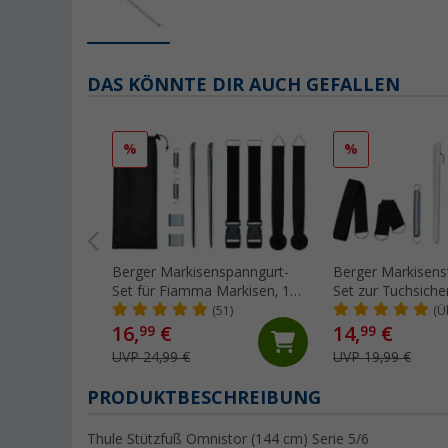
DAS KÖNNTE DIR AUCH GEFALLEN
%
%
Berger Markisenspanngurt-
Berger Markisen
Set für Fiamma Markisen, 11-
Set zur Tuchsiche
teilig
6-teilig
(51)
(Ü
16,
€
14,
€
99
99
UVP 24,99 €
UVP 19,99 €
PRODUKTBESCHREIBUNG
Thule Stützfuß Omnistor (144 cm) Serie 5/6