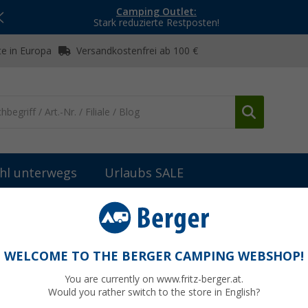
Camping Outlet:
Stark reduzierte Restposten!
e in Europa
Versandkostenfrei ab 100 €
hl unterwegs
Urlaubs SALE
arkisenabspannung & -sicherung
Thule Stützfuß Omnistor (144 cm
WELCOME TO THE BERGER CAMPING WEBSHOP!
You are currently on www.fritz-berger.at.
Would you rather switch to the store in English?