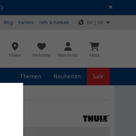
Urlaubs-SALE:
Top-Deals für dein Abenteuer!
Blog
Karriere
Hilfe & Kontakt
DE | DE
Filialen
Merkzettel
Mein Konto
Kassa
Themen
Neuheiten
Sale
 )