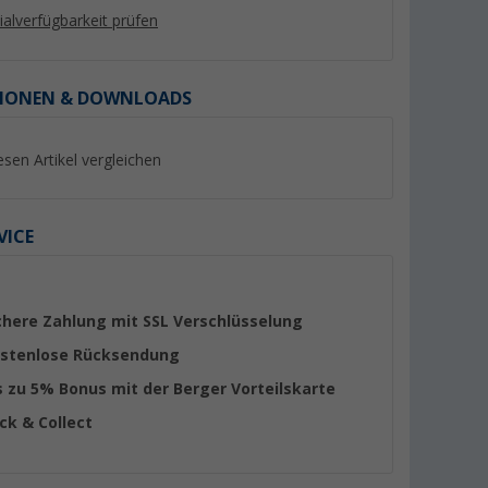
lialverfügbarkeit prüfen
IONEN & DOWNLOADS
esen Artikel vergleichen
%
%
VICE
ter G2
Thule Fabric Clamps
Peggy Peg Fix&Go
Omnistor
Markisenklammern 2er-Set
Markisen Set mit
chere Zahlung mit SSL Verschlüsselung
002 250 cm
schwarz
Schraubheringe un
(89)
(Übe
stenlose Rücksendung
Ankerplatten 30-tlg.
29,
€
64,
€
99
99
s zu 5% Bonus mit der Berger Vorteilskarte
UVP 42,- €
UVP 81,95 €
ick & Collect