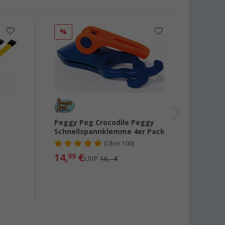
%
%
Peggy Peg Crocodile Peggy
Peggy
Schnellspannklemme 4er Pack
Set
(
Über
100)
14,
€
6,
99
99
UVP
16,- €