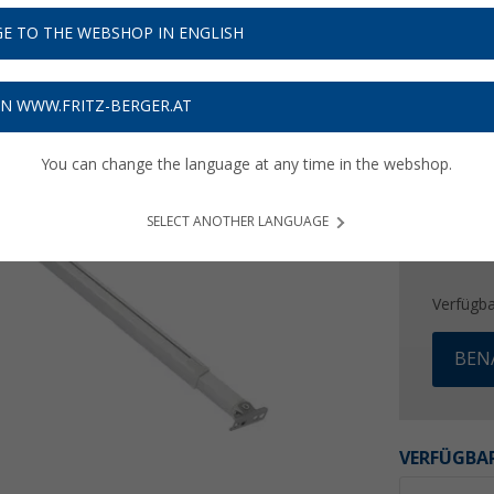
97,
9
E TO THE WEBSHOP IN ENGLISH
Preise inkl
Bis zu 
ON WWW.FRITZ-BERGER.AT
You can change the language at any time in the webshop.
SELECT ANOTHER LANGUAGE
Verfügba
BEN
VERFÜGBAR