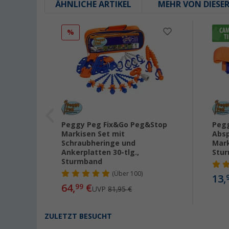
ÄHNLICHE ARTIKEL
MEHR VON DIESE
%
Peggy Peg Fix&Go Peg&Stop
Pegg
Markisen Set mit
Absp
Schraubheringe und
Mark
Ankerplatten 30-tlg.,
Stu
Sturmband
(
Über
100)
13,
64,
€
99
UVP
81,95 €
ZULETZT BESUCHT