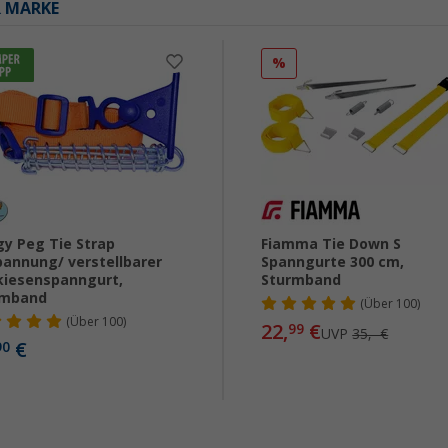
R MARKE
%
y Peg Tie Strap
Fiamma Tie Down S
annung/ verstellbarer
Spanngurte 300 cm,
iesenspanngurt,
Sturmband
rmband
(
Über
100)
(
Über
100)
22,
€
99
UVP
35,- €
€
90