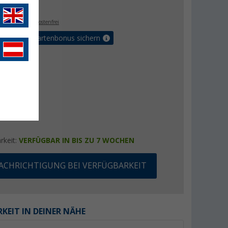
€
9
. MwSt.,
versandkostenfrei
5% Vorteilskartenbonus sichern
rkeit:
VERFÜGBAR IN BIS ZU 7 WOCHEN
ACHRICHTIGUNG BEI VERFÜGBARKEIT
KEIT IN DEINER NÄHE