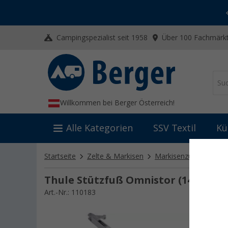
-20% auf Kleidung und Schuhe
Mit dem Aktionscode
20SSV
Campingspezialist seit 1958
Über 100 Fachmärkt
Willkommen bei Berger Österreich!
Alle Kategorien
SSV Textil
Kü
Startseite
Zelte & Markisen
Markisenzubehör
M
Thule Stützfuß Omnistor (144 cm )
Art.-Nr.: 110183