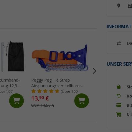
Fi
INFORMAT
Di
%
UNSER SER
sturmband-
Peggy Peg Tie Strap
Thule Tension Raf
rung 12,5 m,
Abspannung/ verstellbarer
Spannstange für 
Si
Markiesenspanngurt
5200/4900/5003/5
ber 100)
(Über 100)
(99)
Ko
13,
€
46,
€
90
99
Bi
UVP 14,50 €
UVP 65,- €
Cl