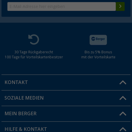
30 Tage Rückgaberecht
Bis zu 5% Bonus
100 Tage für Vorteilskartenbesitzer
mit der Vorteilskarte
KONTAKT
SOZIALE MEDIEN
Du hast eine Frage?
MEIN BERGER
Filiale finden
HILFE & KONTAKT
Vorteilskarte