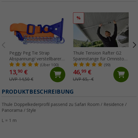
%
Peggy Peg Tie Strap
Thule Tension Rafter G2
Abspannung/ verstellbarer
Spannstange für Omnistor
Markiesenspanngurt
5200/4900/5003/5002 250
(Über 100)
(99)
cm
13,
€
46,
€
90
99
UVP 14,50 €
UVP 65,- €
PRODUKTBESCHREIBUNG
Thule Doppelkederprofil passend zu Safari Room / Residence /
Panorama / Style
L = 1 m