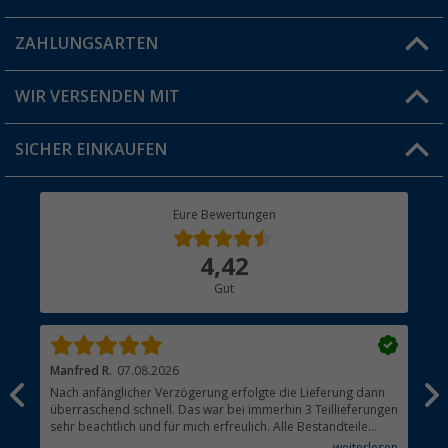
Blog
ZAHLUNGSARTEN
FAQ & Kontakt
Produkttester
Versandinformationen
WIR VERSENDEN MIT
Jobs & Karriere
Click & Collect
SICHER EINKAUFEN
Geschenkgutschein
Rücksendung
Berger Bewusst
Eure Bewertungen
Bestellstatus
Über uns
4,42
Hauptkatalog
Gut
Händler werden
Manfred R.
07.08.2026
Han
Nach anfänglicher Verzögerung erfolgte die Lieferung dann
Sen
überraschend schnell. Das war bei immerhin 3 Teillieferungen
Lie
sehr beachtlich und für mich erfreulich. Alle Bestandteile
waren gut verpackt und in Ordnung. Das Gerät (Gasgrill)
weiterlesen