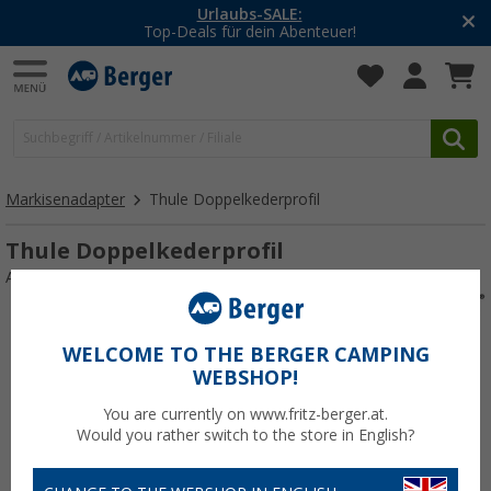
Urlaubs-SALE:
Top-Deals für dein Abenteuer!
Markisenadapter
Thule Doppelkederprofil
Thule Doppelkederprofil
Art.-Nr.: 110283
WELCOME TO THE BERGER CAMPING
WEBSHOP!
You are currently on www.fritz-berger.at.
Would you rather switch to the store in English?