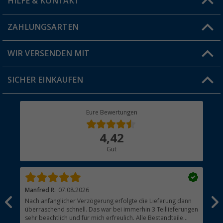
HILFE & KONTAKT
Vorteilskarte
Blog
ZAHLUNGSARTEN
FAQ & Kontakt
Produkttester
Versandinformationen
WIR VERSENDEN MIT
Jobs & Karriere
Click & Collect
SICHER EINKAUFEN
Geschenkgutschein
Rücksendung
Berger Bewusst
Eure Bewertungen
Bestellstatus
Über uns
4,42
Hauptkatalog
Gut
Händler werden
Manfred R.
07.08.2026
Han
Nach anfänglicher Verzögerung erfolgte die Lieferung dann
Sen
überraschend schnell. Das war bei immerhin 3 Teillieferungen
Lie
sehr beachtlich und für mich erfreulich. Alle Bestandteile