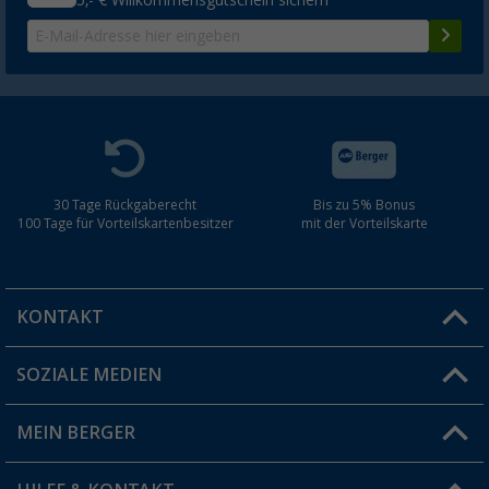
30 Tage Rückgaberecht
Bis zu 5% Bonus
100 Tage für Vorteilskartenbesitzer
mit der Vorteilskarte
KONTAKT
SOZIALE MEDIEN
Du hast eine Frage?
MEIN BERGER
Filiale finden