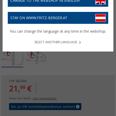
CHANGE TO THE WEBSHOP IN ENGLISH
STAY ON WWW.FRITZ-BERGER.AT
You can change the language at any time in the webshop.
SELECT ANOTHER LANGUAGE
UVP
33,70 €
21,
€
99
Preise inkl. MwSt.,
zzgl. Versandkosten
Bis zu 5% Vorteilskartenbonus sichern