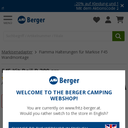
-20% auf Kleidung und Schuhe
Mit dem Aktionscode
20SSV
Markisenadapter
Fiamma Halterungen für Markise F45
Wandmontage
F45 Kit Rail R 300 cm
(23)
Art.-Nr.: 106010
WELCOME TO THE BERGER CAMPING
WEBSHOP!
%
You are currently on www.fritz-berger.at.
Would you rather switch to the store in English?