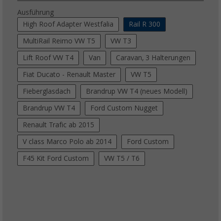
Ausführung
High Roof Adapter Westfalia
Rail R 300
MultiRail Reimo VW T5
VW T3
Lift Roof VW T4
Van
Caravan, 3 Halterungen
Fiat Ducato - Renault Master
VW T5
Fieberglasdach
Brandrup VW T4 (neues Modell)
Brandrup VW T4
Ford Custom Nugget
Renault Trafic ab 2015
V class Marco Polo ab 2014
Ford Custom
F45 Kit Ford Custom
VW T5 / T6