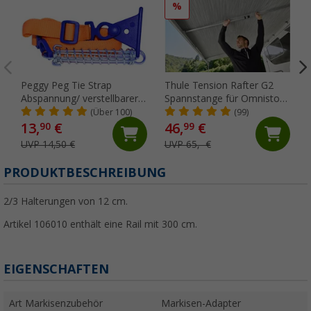
%
Peggy Peg Tie Strap
Thule Tension Rafter G2
Abspannung/ verstellbarer
Spannstange für Omnistor
Markiesenspanngurt
5200/4900/5003/5002 250
(Über 100)
(99)
cm
13,
€
46,
€
90
99
UVP 14,50 €
UVP 65,- €
PRODUKTBESCHREIBUNG
2/3 Halterungen von 12 cm.
Artikel 106010 enthält eine Rail mit 300 cm.
EIGENSCHAFTEN
Art Markisenzubehör
Markisen-Adapter