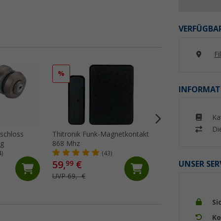
VERFÜGBAR
Fi
%
%
INFORMAT
Ka
Di
schloss
Thitronik Funk-Magnetkontakt
IWH Aluminium
ng
868 Mhz
Wendewarntafel 2-i
/ Spanien 50 x 50
4)
(43)
(74)
59,
€
34,
€
UNSER SER
99
99
UVP 69,- €
UVP 48,99 €
Si
Ko