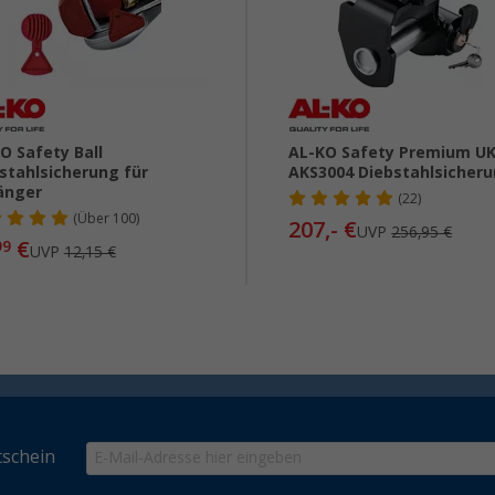
O Safety Ball
AL-KO Safety Premium U
stahlsicherung für
AKS3004 Diebstahlsicher
änger
(22)
(
Über
100)
207,- €
UVP
256,95 €
€
99
UVP
12,15 €
schein