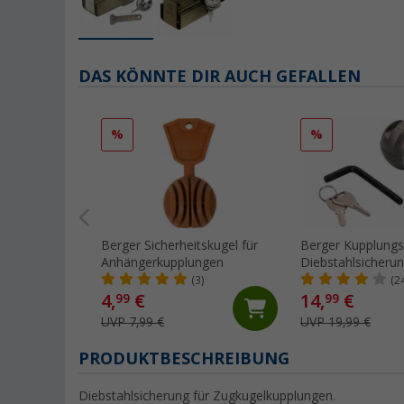
DAS KÖNNTE DIR AUCH GEFALLEN
%
%
Berger Sicherheitskugel für
Berger Kupplungs
Anhängerkupplungen
Diebstahlsicheru
(3)
(2
4,
€
14,
€
99
99
UVP 7,99 €
UVP 19,99 €
PRODUKTBESCHREIBUNG
Diebstahlsicherung für Zugkugelkupplungen.