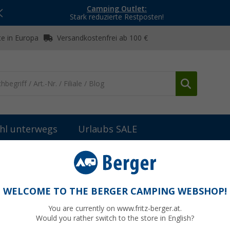
Camping Outlet:
Stark reduzierte Restposten!
e in Europa
Versandkostenfrei ab 100 €
hl unterwegs
Urlaubs SALE
Diebstahlsicherungen
Safety Box
WELCOME TO THE BERGER CAMPING WEBSHOP!
You are currently on www.fritz-berger.at.
Would you rather switch to the store in English?
UVP
40,90