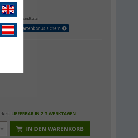
€
9
. MwSt.,
zzgl. Versandkosten
5% Vorteilskartenbonus sichern
ung
rd
XL
rkeit:
LIEFERBAR IN 2-3 WERKTAGEN
IN DEN WARENKORB