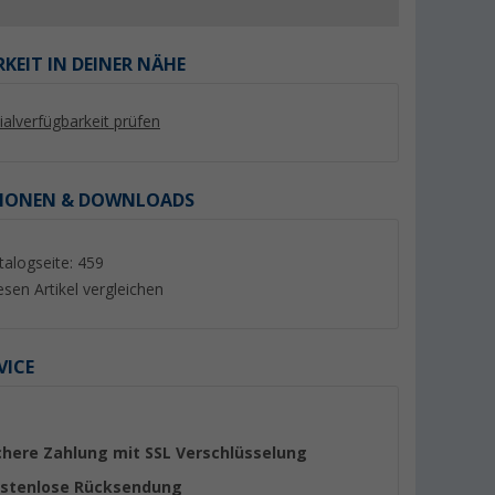
KEIT IN DEINER NÄHE
lialverfügbarkeit prüfen
%
IONEN & DOWNLOADS
talogseite: 459
esen Artikel vergleichen
Confurn R-EVOLUTION Push
Berger Radkralle mi
n-1 Italien
Lock Schließsystem CV
Schlüsseln für Dieb
 cm
schwarz
(1)
(35)
19,
€
VICE
99
8,
€
99
UVP 29,99 €
chere Zahlung mit SSL Verschlüsselung
stenlose Rücksendung