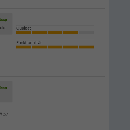
rtung
ukt.
Qualität
Funktionalität
rtung
l zu