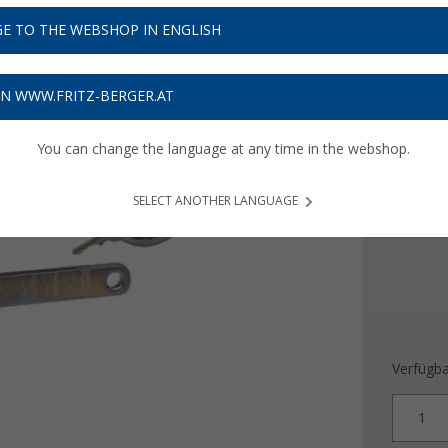
29,
9
E TO THE WEBSHOP IN ENGLISH
Preise inkl
Bis zu 
ON WWW.FRITZ-BERGER.AT
You can change the language at any time in the webshop.
Ausführ
Standa
SELECT ANOTHER LANGUAGE
Verfügba
1