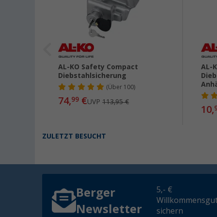
AL-KO Safety Compact
AL-K
ucato
Diebstahlsicherung
Dieb
Anh
(
Über
100)
74,
€
99
UVP
113,95 €
10,
ZULETZT BESUCHT
5,- €
Berger
Willkommensgut
Newsletter
sichern