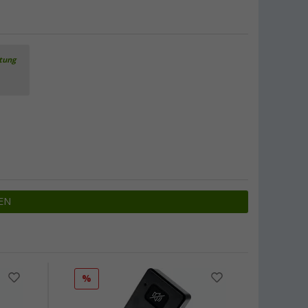
rtung
EN
%
%