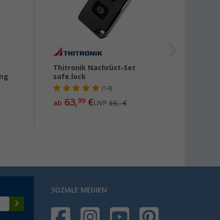
K
Thitronik Nachrüst-Set
AL-KO
ung
safe.lock
(14)
63,
€
41,
99
99
ab
UVP
69,- €
SOZIALE MEDIEN