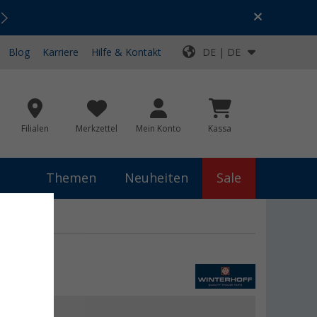
Urlaubs-SALE:
Top-Deals für dein Abenteuer!
Blog
Karriere
Hilfe & Kontakt
DE | DE
Filialen
Merkzettel
Mein Konto
Kassa
Themen
Neuheiten
Sale
 €