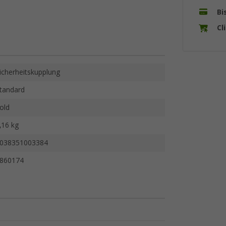
Bi
Cl
icherheitskupplung
tandard
old
,16 kg
038351003384
860174