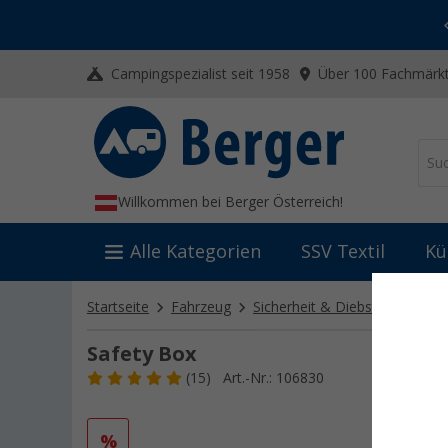
-20% auf Kleidung und Schuhe
Mit dem Aktionscode
20SSV
Campingspezialist seit 1958
Über 100 Fachmärkt
Willkommen bei Berger Österreich!
Alle Kategorien
SSV Textil
Kü
Startseite
Fahrzeug
Sicherheit & Diebstahlschutz
Safety Box
(15)
Art.-Nr.: 106830
%