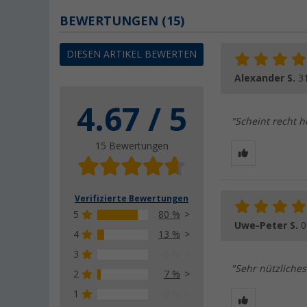
BEWERTUNGEN
(15)
DIESEN ARTIKEL BEWERTEN
Alexander S.
3
4.67 / 5
"Scheint recht h
15 Bewertungen
Verifizierte Bewertungen
5
80 %
Uwe-Peter S.
0
4
13 %
3
0 %
"Sehr nützliche
2
7 %
1
0 %