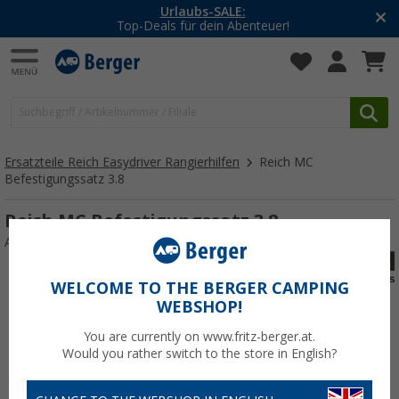
Urlaubs-SALE:
Top-Deals für dein Abenteuer!
Ersatzteile Reich Easydriver Rangierhilfen
Reich MC
Befestigungssatz 3.8
Reich MC Befestigungssatz 3.8
Art.-Nr.: 112063
WELCOME TO THE BERGER CAMPING
WEBSHOP!
You are currently on www.fritz-berger.at.
Would you rather switch to the store in English?