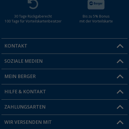
30 Tage Rückgaberecht
Bis zu 5% Bonus
100 Tage für Vorteilskartenbesitzer
mit der Vorteilskarte
KONTAKT
SOZIALE MEDIEN
Du hast eine Frage?
MEIN BERGER
Filiale finden
HILFE & KONTAKT
Vorteilskarte
Blog
ZAHLUNGSARTEN
FAQ & Kontakt
Produkttester
Versandinformationen
WIR VERSENDEN MIT