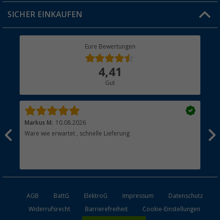
Jobs & Karriere
Click & Collect
SICHER EINKAUFEN
Geschenkgutschein
Rücksendung
Berger Bewusst
Eure Bewertungen
Bestellstatus
Über uns
4,41
Hauptkatalog
Gut
Händler werden
Markus M.
10.08.2026
Gab
Ware wie erwartet , schnelle Lieferung
Gut
Gut
AGB
BattG
ElektroG
Impressum
Datenschutz
Widerrufsrecht
Barrierefreiheit
Cookie-Einstellungen