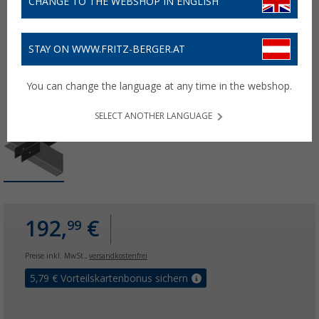
CHANGE TO THE WEBSHOP IN ENGLISH
STAY ON WWW.FRITZ-BERGER.AT
You can change the language at any time in the webshop.
SELECT ANOTHER LANGUAGE
192,
€
99
Preise inkl. MwSt.,
versandkostenfrei
5,79
€ Vorteilskartenbonus sichern