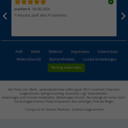
Joachim K.
06.08.2026
And
l
?? Absolut, läuft alles Problemlos
Sch
he
esen
AGB
BattG
ElektroG
Impressum
Datenschutz
Widerrufsrecht
Barrierefreiheit
Cookie-Einstellungen
Vertrag widerrufen
Alle Preise inkl. MwSt., versandkostenfreie Lieferung ab 100 € innerhalb Österreich,
ausgenommen Sperrgutzuschlag. Ansonsten zzgl. Versandkosten.
Änderungen und Irrtümer vorbehalten. Abbildungen ähnlich. Nur solange der Vorrat reicht.
Die durchgestrichenen Preise entsprechen dem bisherigen Preis bei Berger.
*
Gültig nur für Dometic Markisen. Zubehör ausgenommen.