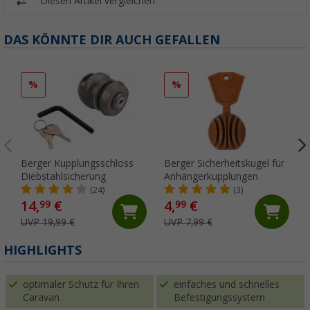
Diesen Artikel vergleichen
DAS KÖNNTE DIR AUCH GEFALLEN
%
%
Berger Kupplungsschloss
Berger Sicherheitskugel für
Diebstahlsicherung
Anhängerkupplungen
(24)
(3)
14,
€
4,
€
99
99
UVP 19,99 €
UVP 7,99 €
HIGHLIGHTS
optimaler Schutz für Ihren
einfaches und schnelles
Caravan
Befestigungssystem