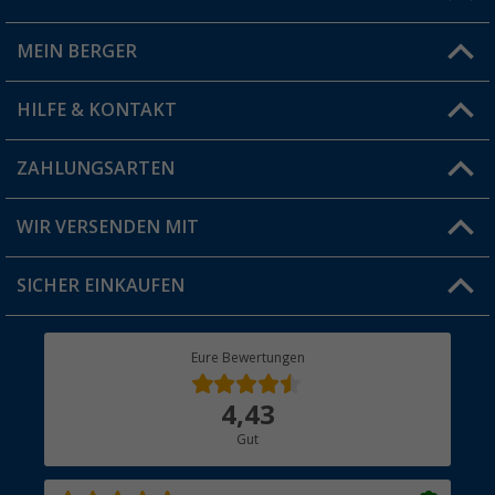
Du hast eine Frage?
MEIN BERGER
Filiale finden
HILFE & KONTAKT
Vorteilskarte
Blog
ZAHLUNGSARTEN
FAQ & Kontakt
Produkttester
Versandinformationen
WIR VERSENDEN MIT
Jobs & Karriere
Click & Collect
SICHER EINKAUFEN
Geschenkgutschein
Rücksendung
Berger Bewusst
Eure Bewertungen
Bestellstatus
Über uns
4,43
Hauptkatalog
Gut
Händler werden