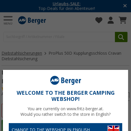
Urlaubs-SALE:
Top-Deals für dein Abenteuer!
Diebstahlsicherungen
ProPlus 50D Kupplungsschloss Cravan
Diebstahlsicherung
ProPlus 50D Kupplungsschloss Cravan
Diebstahlsicherung
(27)
WELCOME TO THE BERGER CAMPING
Art.-Nr.: 245990
WEBSHOP!
You are currently on www.fritz-berger.at.
%
Would you rather switch to the store in English?
CHANGE TO THE WEBSHOP IN ENGLISH