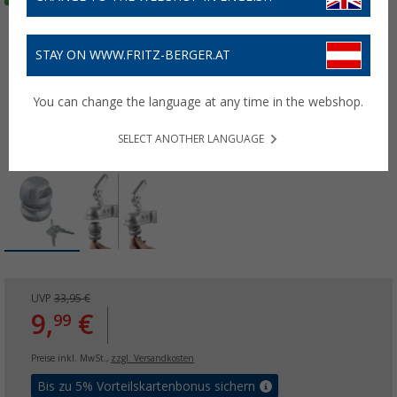
STAY ON WWW.FRITZ-BERGER.AT
You can change the language at any time in the webshop.
SELECT ANOTHER LANGUAGE
UVP
33,95 €
9,
€
99
Preise inkl. MwSt.,
zzgl. Versandkosten
Bis zu 5% Vorteilskartenbonus sichern