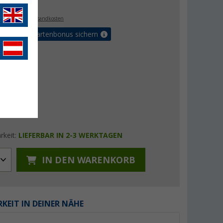
. MwSt.,
zzgl. Versandkosten
5% Vorteilskartenbonus sichern
rkeit:
LIEFERBAR IN 2-3 WERKTAGEN
IN DEN WARENKORB
KEIT IN DEINER NÄHE