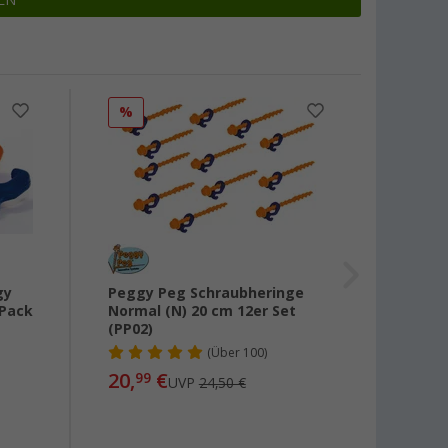
EN
%
%
gy
Peggy Peg Schraubheringe
Berge
 Pack
Normal (N) 20 cm 12er Set
(PP02)
(
Über
100)
4,
99
20,
€
99
UVP
24,50 €