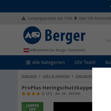
-20% auf Kleidung und Schuhe
Mit dem Aktionscode
20SSV
Campingspezialist seit 1958
Über 100 Fachmärkt
Willkommen bei Berger Österreich!
Alle Kategorien
SSV Textil
Kü
Startseite
Zelte & Markisen
Zeltzubehör
Zelthe
ProPlus Heringschutzkappen Glow-
(37)
Art.-Nr.: 459390