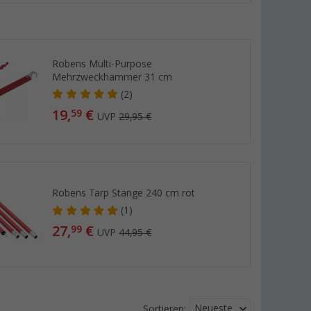
Robens Multi-Purpose
Mehrzweckhammer 31 cm
(2)
19,
€
59
UVP
29,95 €
Robens Tarp Stange 240 cm rot
(1)
27,
€
99
UVP
44,95 €
Neueste
Sortieren: