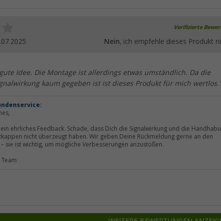
Verifizierte Bewe
.07.2025
Nein
, ich empfehle dieses Produkt ni
 gute Idee. Die Montage ist allerdings etwas umständlich. Da die
nalwirkung kaum gegeben ist ist dieses Produkt für mich wertlos.
undenservice:
nes,
Dein ehrliches Feedback. Schade, dass Dich die Signalwirkung und die Handhab
zkappen nicht überzeugt haben. Wir geben Deine Rückmeldung gerne an den
r – sie ist wichtig, um mögliche Verbesserungen anzustoßen.
r Team