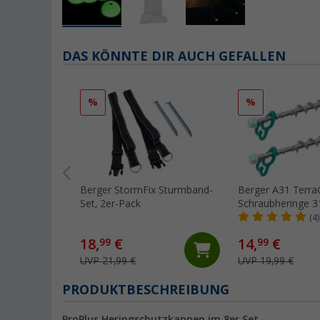
DAS KÖNNTE DIR AUCH GEFALLEN
%
%
Berger StormFix Sturmband-
Berger A31 Terr
Set, 2er-Pack
Schraubheringe 3
Aluminium für ge
(4)
Böden, 2er-Pack
18,
€
14,
€
99
99
UVP 21,99 €
UVP 19,99 €
PRODUKTBESCHREIBUNG
ProPlus Heringschutzkappen im 8er Set