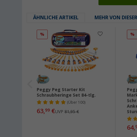
ÄHNLICHE ARTIKEL
MEHR VON DIESE
%
%
Plus
Peggy Peg Starter Kit
Pegg
Schraubheringe Set 84-tlg.
Mark
Schr
(
Über
100)
Anke
63,
€
99
UVP
81,95 €
Stu
64,