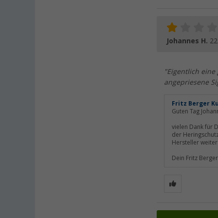
Johannes H.
22
"Eigentlich eine
angepriesene Sig
Fritz Berger K
Guten Tag Johan
vielen Dank für 
der Heringschut
Hersteller weite
Dein Fritz Berge