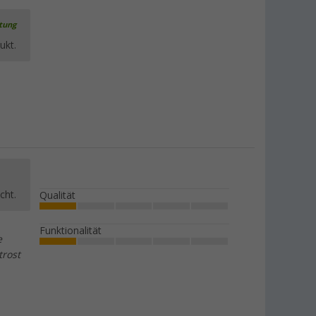
rtung
ukt.
cht.
Qualität
Funktionalität
e
trost