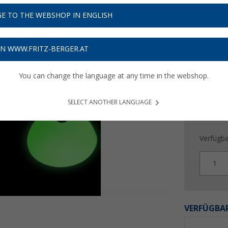
E TO THE WEBSHOP IN ENGLISH
Preise inkl
Bis zu 
ON WWW.FRITZ-BERGER.AT
You can change the language at any time in the webshop.
SELECT ANOTHER LANGUAGE
Verfügba
1
VERFÜGBAR