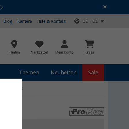
Urlaubs-SALE:
Top-Deals für dein Abenteuer!
Blog
Karriere
Hilfe & Kontakt
DE | DE
Filialen
Merkzettel
Mein Konto
Kassa
Themen
Neuheiten
Sale
dark 8 Stück
€