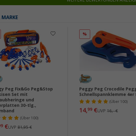
WEITERE BEWERTUNGEN ANZEIG
R MARKE
%
y Peg Fix&Go Peg&Stop
Peggy Peg Crocodile Peg
isen Set mit
Schnellspannklemme 4er
aubheringe und
(
Über
100)
rplatten 30-tlg.,
14,
€
99
rmband
UVP
16,- €
(
Über
100)
€
99
UVP
81,95 €