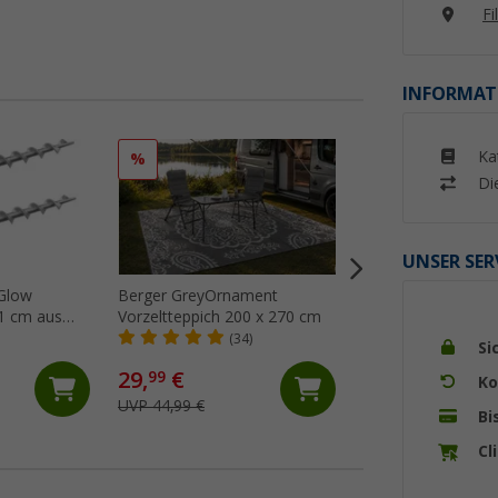
Fi
INFORMAT
Ka
%
%
Di
UNSER SER
aGlow
Berger GreyOrnament
Berger GreyNatur
1 cm aus
Vorzeltteppich 200 x 270 cm
Vorzeltteppich 25
mischte
(34)
(24)
Si
29,
€
64,
€
99
99
Ko
UVP 44,99 €
UVP 74,99 €
Bi
Cl