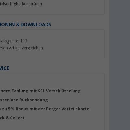
lialverfügbarkeit prüfen
IONEN & DOWNLOADS
talogseite: 113
%
esen Artikel vergleichen
VICE
e
Berger Keder für Vorzelte,
Berger Square Out
0x400 cm
Markisen und Wohnwagen
/ Vorzeltteppich 30
weiß 6 mm, Meterware
(Über 100)
(Übe
chere Zahlung mit SSL Verschlüsselung
6,
€
99
59,
€
99
stenlose Rücksendung
UVP 8,99 €
UVP 64,99 €
(6,
99
€ / 1 m)
s zu 5% Bonus mit der Berger Vorteilskarte
ick & Collect