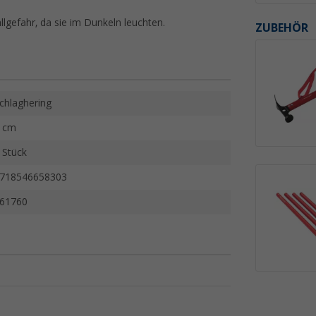
llgefahr, da sie im Dunkeln leuchten.
ZUBEHÖR
chlaghering
 cm
 Stück
718546658303
61760