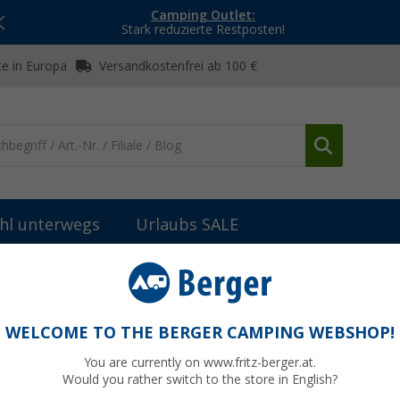
Camping Outlet:
Stark reduzierte Restposten!
e in Europa
Versandkostenfrei ab 100 €
hl unterwegs
Urlaubs SALE
ringe & Abspannmaterial
ProPlus Heringschutzkappen Glow-in-the-
in-the-dark 8 Stück
WELCOME TO THE BERGER CAMPING WEBSHOP!
You are currently on www.fritz-berger.at.
Would you rather switch to the store in English?
3,
99