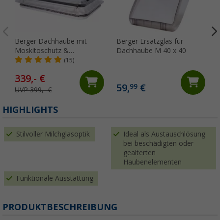
Berger Dachhaube mit
Berger Ersatzglas für
Moskitoschutz &
Dachhaube M 40 x 40
Verdunkelungsrollo 70 x 50
(15)
cm Transparent mit LED
339,- €
59,
€
99
UVP 399,- €
(
HIGHLIGHTS
Stilvoller Milchglasoptik
Ideal als Austauschlösung
bei beschädigten oder
gealterten
Haubenelementen
Funktionale Ausstattung
PRODUKTBESCHREIBUNG