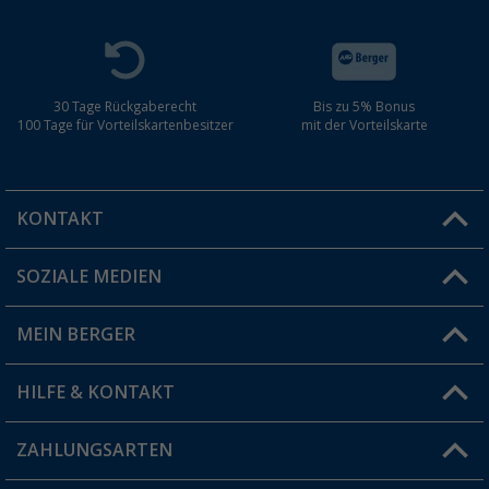
30 Tage Rückgaberecht
Bis zu 5% Bonus
100 Tage für Vorteilskartenbesitzer
mit der Vorteilskarte
KONTAKT
SOZIALE MEDIEN
Du hast eine Frage?
MEIN BERGER
Filiale finden
HILFE & KONTAKT
Vorteilskarte
Blog
ZAHLUNGSARTEN
FAQ & Kontakt
Produkttester