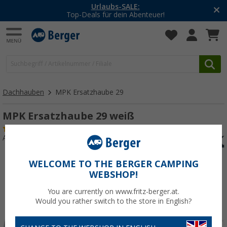
Urlaubs-SALE:
Top-Deals für dein Abenteuer!
Dachhauben
MPK Ersatzhaube 29
MPK Ersatzhaube 29 weiß
(5)
Art.-Nr.: 210120
WELCOME TO THE BERGER CAMPING
WEBSHOP!
You are currently on www.fritz-berger.at.
Would you rather switch to the store in English?