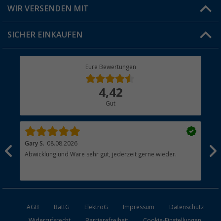
Versandinformationen
WIR VERSENDEN MIT
Jobs & Karriere
Click & Collect
SICHER EINKAUFEN
Geschenkgutschein
Rücksendung
Berger Bewusst
Eure Bewertungen
Bestellstatus
Über uns
4,42
Hauptkatalog
Gut
Händler werden
Gary S.
08.08.2026
Rol
Abwicklung und Ware sehr gut, jederzeit gerne wieder.
All
AGB
BattG
ElektroG
Impressum
Datenschutz
Widerrufsrecht
Barrierefreiheit
Cookie-Einstellungen