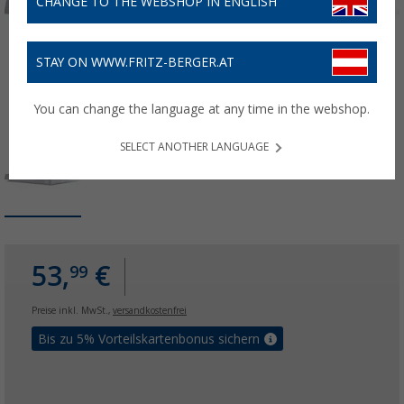
CHANGE TO THE WEBSHOP IN ENGLISH
STAY ON WWW.FRITZ-BERGER.AT
You can change the language at any time in the webshop.
SELECT ANOTHER LANGUAGE
53,
€
99
Preise inkl. MwSt.,
versandkostenfrei
Bis zu 5% Vorteilskartenbonus sichern