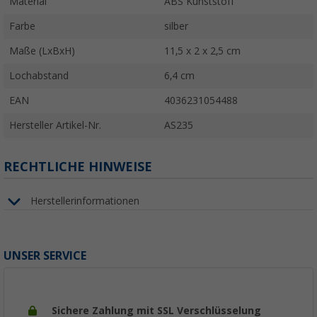
Material
ABS Kunststoff
Farbe
silber
Maße (LxBxH)
11,5 x 2 x 2,5 cm
Lochabstand
6,4 cm
EAN
4036231054488
Hersteller Artikel-Nr.
AS235
RECHTLICHE HINWEISE
Herstellerinformationen
UNSER SERVICE
Sichere Zahlung mit SSL Verschlüsselung