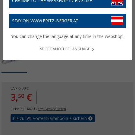
CHANGE TO THE WEBSHOP IN ENGLISH
STAY ON WWW.FRITZ-BERGER.AT
You can change the language at any time in the webshop.
SELECT ANOTHER LANGUAGE
UVP
6,99 €
3,
€
50
Preise inkl. MwSt.,
zzgl. Versandkosten
Bis zu 5% Vorteilskartenbonus sichern