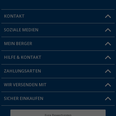
KONTAKT
SOZIALE MEDIEN
Du hast eine Frage?
MEIN BERGER
Filiale finden
HILFE & KONTAKT
Vorteilskarte
Blog
ZAHLUNGSARTEN
FAQ & Kontakt
Produkttester
Versandinformationen
WIR VERSENDEN MIT
Jobs & Karriere
Click & Collect
SICHER EINKAUFEN
Geschenkgutschein
Rücksendung
Berger Bewusst
Eure Bewertungen