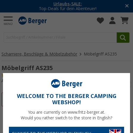
Urlaubs-SALE:
Top-Deals für dein Abenteuer!
Scharniere, Beschläge & Möbelzubehör
Möbelgriff AS235
Möbelgriff AS235
(15)
Art.-Nr.: 259780
WELCOME TO THE BERGER CAMPING
%
WEBSHOP!
You are currently on www.fritz-berger.at.
Would you rather switch to the store in English?