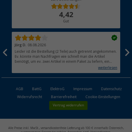
Bestellstatus
Über uns
4,42
Hauptkatalog
Gut
Händler werden
Jörg D.
08.08.2026
Uta
Leider ist die Bestellung (2 Teile) auch getrennt angekommen.
Ich
Ev. könnte man Nachfragen wie schnell man die Artikel
noc
benötigt, um ev. zwei Artikel in einem Paket zu liefern, ein
den
kleiner Beitrag um die Umwelt zu schonen.
weiterlesen
AGB
BattG
ElektroG
Impressum
Datenschutz
Widerrufsrecht
Barrierefreiheit
Cookie-Einstellungen
Vertrag widerrufen
Alle Preise inkl. MwSt., versandkostenfreie Lieferung ab 100 € innerhalb Österreich,