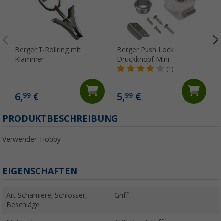
Berger T-Rollring mit
Berger Push Lock
Klammer
Druckknopf Mini
(1)
6,
€
5,
€
99
99
(
PRODUKTBESCHREIBUNG
Verwender: Hobby
EIGENSCHAFTEN
Art Scharniere, Schlösser,
Griff
Beschläge