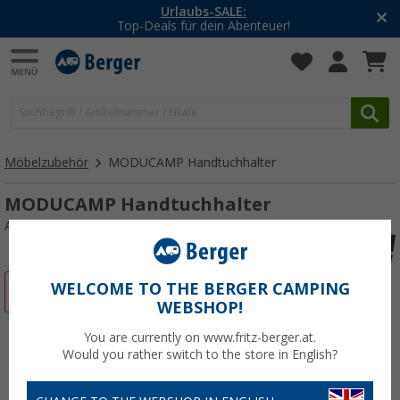
Urlaubs-SALE:
Top-Deals für dein Abenteuer!
Möbelzubehör
MODUCAMP Handtuchhalter
MODUCAMP Handtuchhalter
Art.-Nr.: 728570
WELCOME TO THE BERGER CAMPING
%
WEBSHOP!
You are currently on www.fritz-berger.at.
Would you rather switch to the store in English?