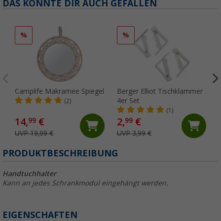
DAS KÖNNTE DIR AUCH GEFALLEN
%
%
Camplife Makramee Spiegel
Berger Elliot Tischklammer
4er Set
(2)
(1)
14,
€
2,
€
99
99
UVP 19,99 €
UVP 3,99 €
PRODUKTBESCHREIBUNG
Handtuchhalter
Kann an jedes Schrankmodul eingehängt werden.
EIGENSCHAFTEN