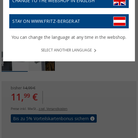
CHANGE TO THE WEBSHOP IN ENGLISH
STAY ON WWW.FRITZ-BERGER.AT
You can change the language at any time in the webshop.
SELECT ANOTHER LANGUAGE
bisher
14,99 €
11,
€
99
Preise inkl. MwSt.,
zzgl. Versandkosten
Bis zu 5% Vorteilskartenbonus sichern