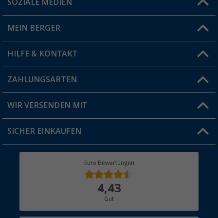
SOZIALE MEDIEN
Du hast eine Frage?
MEIN BERGER
Filiale finden
HILFE & KONTAKT
Vorteilskarte
Blog
ZAHLUNGSARTEN
FAQ & Kontakt
Produkttester
Versandinformationen
WIR VERSENDEN MIT
Jobs & Karriere
Click & Collect
SICHER EINKAUFEN
Geschenkgutschein
Rücksendung
Berger Bewusst
Eure Bewertungen
Bestellstatus
Über uns
4,43
Hauptkatalog
Gut
Händler werden