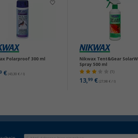
ax Polarproof 300 ml
Nikwax Tent&Gear Solar
Spray 500 ml
€
9
(1)
(43,30 € / l)
13,
€
99
(27,98 € / l)