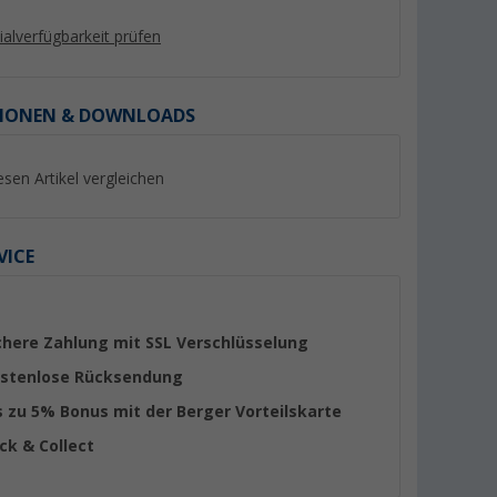
lialverfügbarkeit prüfen
IONEN & DOWNLOADS
%
%
esen Artikel vergleichen
VICE
urz-Socken
Löw Napoli Sneaker Socken
P.A.C. Active Footie
5er Pack
1.0 Damen Socken
chere Zahlung mit SSL Verschlüsselung
(23)
4,
€
6,
€
95
95
stenlose Rücksendung
UVP 14,95 €
UVP 7,95 €
s zu 5% Bonus mit der Berger Vorteilskarte
ick & Collect