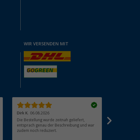
WIR VERSENDEN MIT
Dirk K.
06.08.2026
cuculeanu l.
Die Bestellung wurde zeitnah geliefert,
Super. Top ?
entsprach genau der Beschreibung und war
zudem noch reduziert.