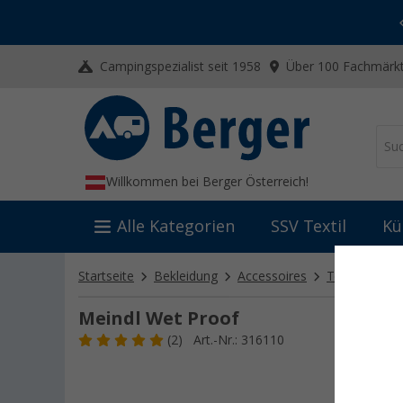
-20% auf Kleidung und Schuhe
Mit dem Aktionscode
20SSV
Campingspezialist seit 1958
Über 100 Fachmärkt
Willkommen bei Berger Österreich!
Alle Kategorien
SSV Textil
Kü
Startseite
Bekleidung
Accessoires
Textilpflege
Meindl Wet Proof
(2)
Art.-Nr.: 316110