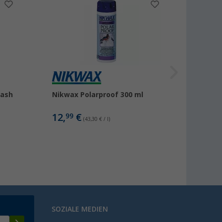
Wash
Nikwax Polarproof 300 ml
12,
€
99
(43,30 € / l)
SOZIALE MEDIEN