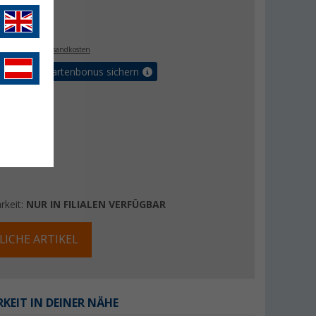
€
5
. MwSt.,
zzgl. Versandkosten
5% Vorteilskartenbonus sichern
rkeit:
NUR IN FILIALEN VERFÜGBAR
LICHE ARTIKEL
KEIT IN DEINER NÄHE