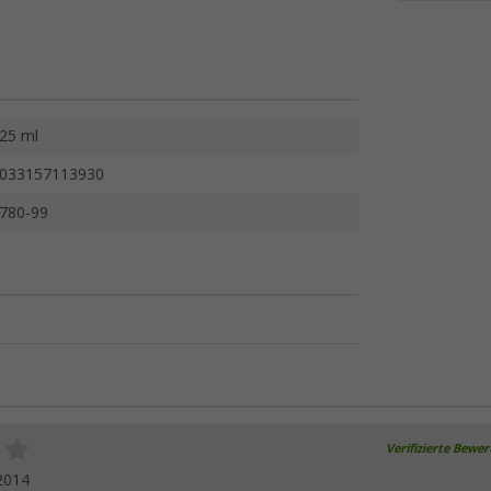
25 ml
033157113930
780-99
Verifizierte Bewe
2014