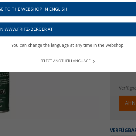
11,
9
E TO THE WEBSHOP IN ENGLISH
95,
€ / l
60
Preise inkl
ON WWW.FRITZ-BERGER.AT
Bis zu 
You can change the language at any time in the webshop.
SELECT ANOTHER LANGUAGE
Verfügba
ÄHN
VERFÜGBAR