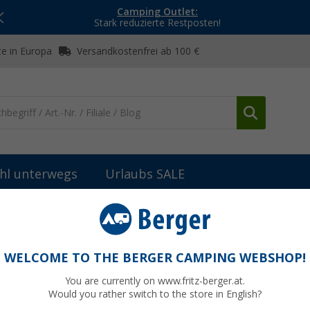
Camping Outlet:
Stark reduzierte Restposten!
e in Europa
Versandkostenfrei ab 100 €
hl unterwegs
Urlaubs SALE
Meindl Wet Proof
WELCOME TO THE BERGER CAMPING WEBSHOP!
You are currently on www.fritz-berger.at.
Would you rather switch to the store in English?