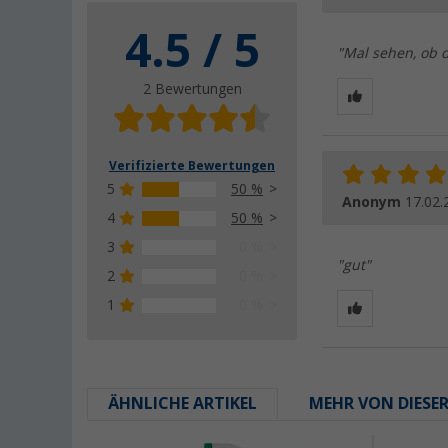
4.5 / 5
"Mal sehen, ob d
2 Bewertungen
Verifizierte Bewertungen
5
50 %
Anonym
17.02.
4
50 %
3
0 %
"gut"
2
0 %
1
0 %
ÄHNLICHE ARTIKEL
MEHR VON DIESE