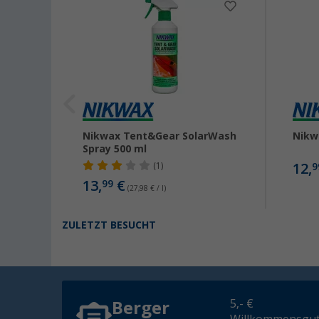
l
Nikwax Tent&Gear SolarWash
Nikw
Spray 500 ml
12,
(1)
9
13,
€
99
(27,98 € / l)
ZULETZT BESUCHT
5,- €
Berger