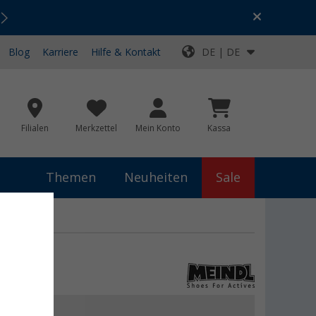
Urlaubs-SALE:
Top-Deals für dein Abenteuer!
Blog
Karriere
Hilfe & Kontakt
DE | DE
Filialen
Merkzettel
Mein Konto
Kassa
Themen
Neuheiten
Sale