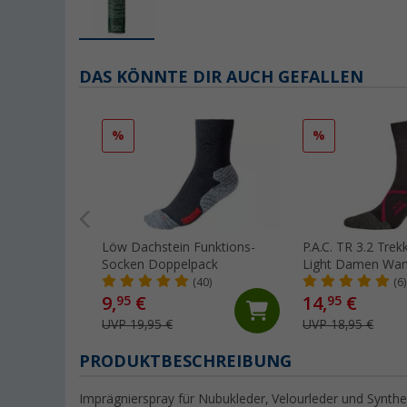
DAS KÖNNTE DIR AUCH GEFALLEN
%
%
Löw Dachstein Funktions-
P.A.C. TR 3.2 Tre
Socken Doppelpack
Light Damen Wan
(40)
(6)
9,
€
14,
€
95
95
UVP 19,95 €
UVP 18,95 €
PRODUKTBESCHREIBUNG
Imprägnierspray für Nubukleder, Velourleder und Synth