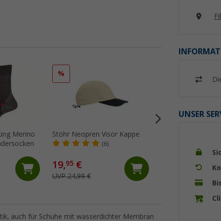
Fi
INFORMAT
%
%
Di
UNSER SER
kking Merino
Stöhr Neopren Visor Kappe
Löw Matterhorn K
dersocken
Doppelpack
(6)
Si
(10)
19,
€
7,
€
95
95
Ko
UVP 24,99 €
UVP 19,95 €
Bi
Cl
etik, auch für Schuhe mit wasserdichter Membran