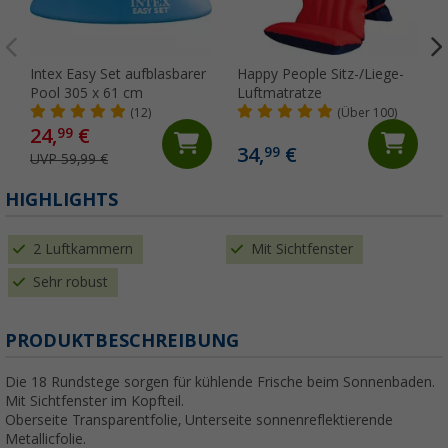
Intex Easy Set aufblasbarer
Happy People Sitz-/Liege-
Pool 305 x 61 cm
Luftmatratze
(12)
(Über 100)
24,
€
99
34,
€
99
UVP 59,99 €
HIGHLIGHTS
2 Luftkammern
Mit Sichtfenster
Sehr robust
PRODUKTBESCHREIBUNG
Die 18 Rundstege sorgen für kühlende Frische beim Sonnenbaden.
Mit Sichtfenster im Kopfteil.
Oberseite Transparentfolie, Unterseite sonnenreflektierende
Metallicfolie.