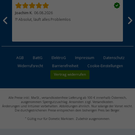
Joachim K.
06.08.2026
And
l
?? Absolut, läuft alles Problemlos
Sch
he
esen
AGB
BattG
ElektroG
Impressum
Datenschutz
Widerrufsrecht
Barrierefreiheit
Cookie-Einstellungen
Vertrag widerrufen
Alle Preise inkl. MwSt., versandkostenfreie Lieferung ab 100 € innerhalb Österreich,
ausgenommen Sperrgutzuschlag. Ansonsten zzgl. Versandkosten.
Änderungen und Irrtümer vorbehalten. Abbildungen ähnlich. Nur solange der Vorrat reicht.
Die durchgestrichenen Preise entsprechen dem bisherigen Preis bei Berger.
*
Gültig nur für Dometic Markisen. Zubehör ausgenommen.