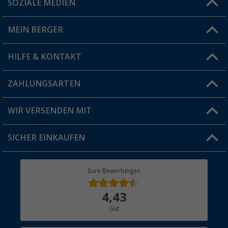
SOZIALE MEDIEN
Du hast eine Frage?
MEIN BERGER
Filiale finden
HILFE & KONTAKT
Vorteilskarte
Blog
ZAHLUNGSARTEN
FAQ & Kontakt
Produkttester
Versandinformationen
WIR VERSENDEN MIT
Jobs & Karriere
Click & Collect
SICHER EINKAUFEN
Geschenkgutschein
Rücksendung
Berger Bewusst
Eure Bewertungen
Bestellstatus
Über uns
4,43
Hauptkatalog
Gut
Händler werden