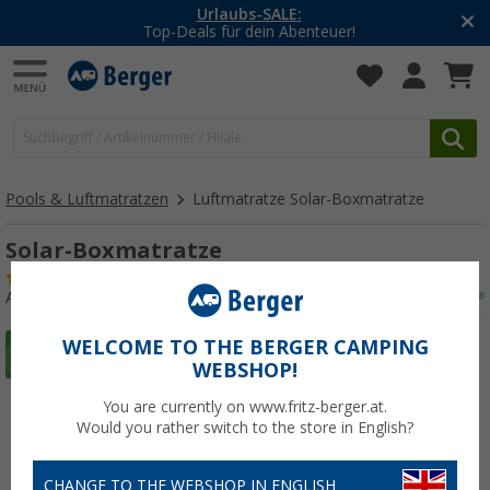
Urlaubs-SALE:
Top-Deals für dein Abenteuer!
Pools & Luftmatratzen
Luftmatratze Solar-Boxmatratze
Solar-Boxmatratze
(18)
Art.-Nr.: 604160
WELCOME TO THE BERGER CAMPING
WEBSHOP!
You are currently on www.fritz-berger.at.
Would you rather switch to the store in English?
CHANGE TO THE WEBSHOP IN ENGLISH