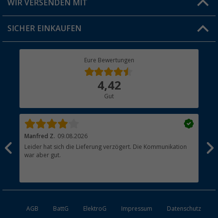
WIR VERSENDEN MIT
Jobs & Karriere
Click & Collect
SICHER EINKAUFEN
Geschenkgutschein
Rücksendung
Berger Bewusst
Eure Bewertungen
Bestellstatus
Über uns
4,42
Hauptkatalog
Gut
Händler werden
Manfred Z.
09.08.2026
And
Leider hat sich die Lieferung verzögert. Die Kommunikation
Sch
war aber gut.
AGB
BattG
ElektroG
Impressum
Datenschutz