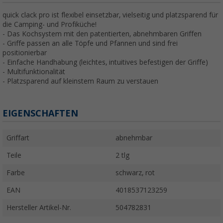
quick clack pro ist flexibel einsetzbar, vielseitig und platzsparend für
die Camping- und Profiküche!
- Das Kochsystem mit den patentierten, abnehmbaren Griffen
- Griffe passen an alle Töpfe und Pfannen und sind frei
positionierbar
- Einfache Handhabung (leichtes, intuitives befestigen der Griffe)
- Multifunktionalität
- Platzsparend auf kleinstem Raum zu verstauen
EIGENSCHAFTEN
Griffart
abnehmbar
Teile
2 tlg
Farbe
schwarz, rot
EAN
4018537123259
Hersteller Artikel-Nr.
504782831