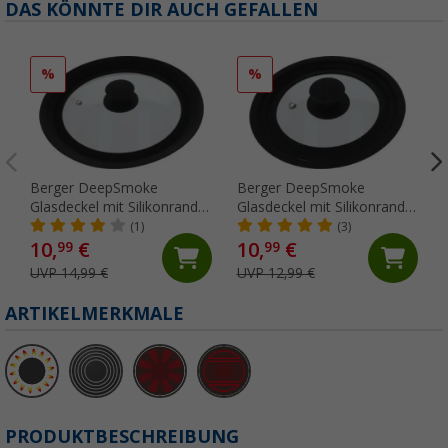
DAS KÖNNTE DIR AUCH GEFALLEN
%
%
Berger DeepSmoke
Berger DeepSmoke
Glasdeckel mit Silikonrand
Glasdeckel mit Silikonrand
Bratpfanne ⌀22/24/26
Kochtopf ⌀16/18/20
(1)
(3)
10,
€
10,
€
99
99
UVP 14,99 €
UVP 12,99 €
ARTIKELMERKMALE
PRODUKTBESCHREIBUNG