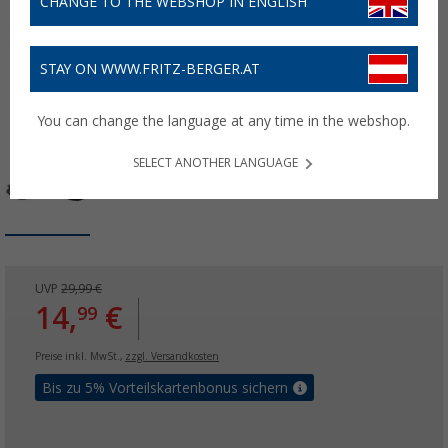
CHANGE TO THE WEBSHOP IN ENGLISH
STAY ON WWW.FRITZ-BERGER.AT
You can change the language at any time in the webshop.
SELECT ANOTHER LANGUAGE
UVP
29,99 €
14,
€
99
Preise inkl. MwSt.,
zzgl. Versandkosten
Bis zu 5% Vorteilskartenbonus sichern