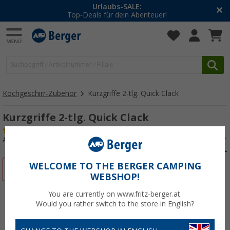
Urlaubs-SALE:
Top-Deals für dein Abenteuer!
Kochgeschirr-Zubehör
Kurzgriffe 2-tlg. Quick Clack
Kurzgriffe 2-tlg. Quick Clack
(9)
Art.-Nr.: 447690
WELCOME TO THE BERGER CAMPING
%
WEBSHOP!
You are currently on www.fritz-berger.at.
Would you rather switch to the store in English?