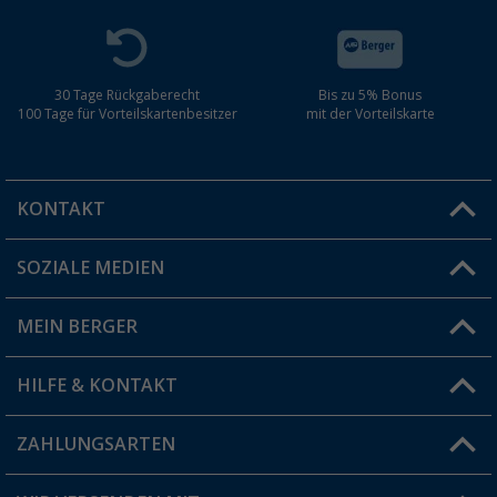
30 Tage Rückgaberecht
Bis zu 5% Bonus
100 Tage für Vorteilskartenbesitzer
mit der Vorteilskarte
KONTAKT
SOZIALE MEDIEN
Du hast eine Frage?
MEIN BERGER
Filiale finden
HILFE & KONTAKT
Vorteilskarte
Blog
ZAHLUNGSARTEN
FAQ & Kontakt
Produkttester
Versandinformationen